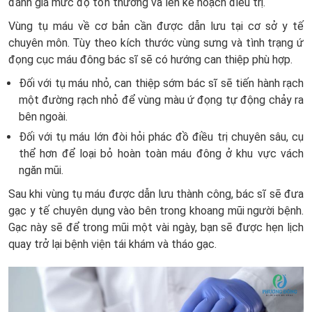
đánh giá mức độ tổn thương và lên kế hoạch điều trị.
Vùng tụ máu về cơ bản cần được dẫn lưu tại cơ sở y tế
chuyên môn. Tùy theo kích thước vùng sưng và tình trạng ứ
đọng cục máu đông bác sĩ sẽ có hướng can thiệp phù hợp.
Đối với tụ máu nhỏ, can thiệp sớm bác sĩ sẽ tiến hành rạch
một đường rạch nhỏ để vùng màu ứ đọng tự động chảy ra
bên ngoài.
Đối với tụ máu lớn đòi hỏi phác đồ điều trị chuyên sâu, cụ
thể hơn để loại bỏ hoàn toàn máu đông ở khu vực vách
ngăn mũi.
Sau khi vùng tụ máu được dẫn lưu thành công, bác sĩ sẽ đưa
gạc y tế chuyên dụng vào bên trong khoang mũi người bệnh.
Gạc này sẽ để trong mũi một vài ngày, bạn sẽ được hẹn lịch
quay trở lại bệnh viện tái khám và tháo gạc.