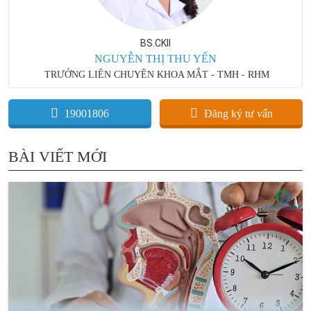
BS.CKII
NGUYỄN THỊ THU YẾN
TRƯỞNG LIÊN CHUYÊN KHOA MẮT - TMH - RHM
19001806
Đăng ký tư vấn
BÀI VIẾT MỚI