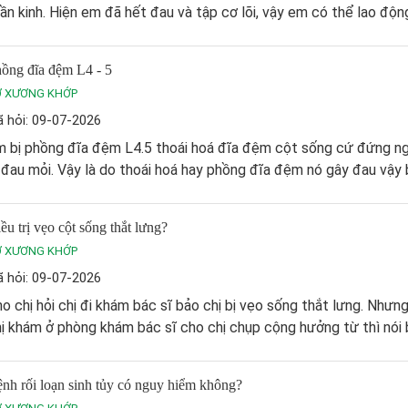
ần kinh. Hiện em đã hết đau và tập cơ lõi, vậy em có thể lao động
ồng đĩa đệm L4 - 5
Ơ XƯƠNG KHỚP
 hỏi: 09-07-2026
m bị phồng đĩa đệm L4.5 thoái hoá đĩa đệm cột sống cứ đứng ng
 đau mỏi. Vậy là do thoái hoá hay phồng đĩa đệm nó gây đau vậy 
ều trị vẹo cột sống thắt lưng?
Ơ XƯƠNG KHỚP
 hỏi: 09-07-2026
o chị hỏi chị đi khám bác sĩ bảo chị bị vẹo sống thắt lưng. Nhưn
ị khám ở phòng khám bác sĩ cho chị chụp cộng hưởng từ thì nói bị
nh rối loạn sinh tủy có nguy hiểm không?