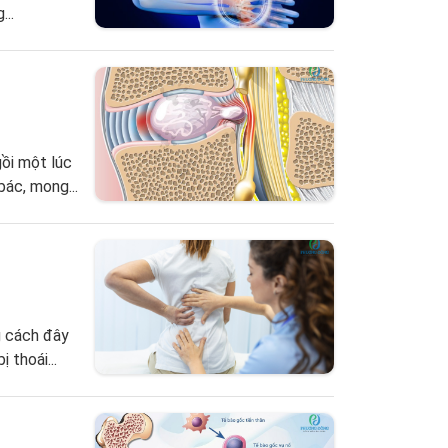
...
ồi một lúc
bác, mong...
g cách đây
 thoái...