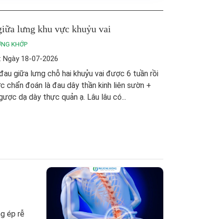
iữa lưng khu vực khuỷu vai
ƠNG KHỚP
: Ngày 18-07-2026
đau giữa lưng chỗ hai khuỷu vai được 6 tuần rồi
c chẩn đoán là đau dây thần kinh liên sườn +
gược dạ dày thực quản ạ. Lâu lâu có...
ng ép rễ