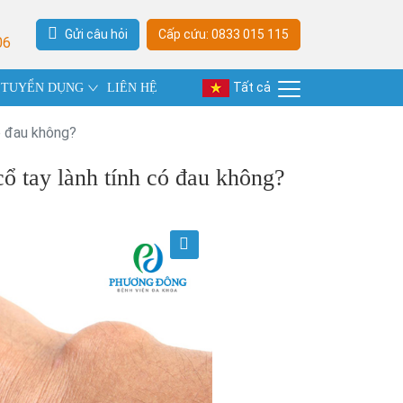
Gửi câu hỏi
Cấp cứu: 0833 015 115
06
Tất cả
TUYỂN DỤNG
LIÊN HỆ
ó đau không?
ổ tay lành tính có đau không?