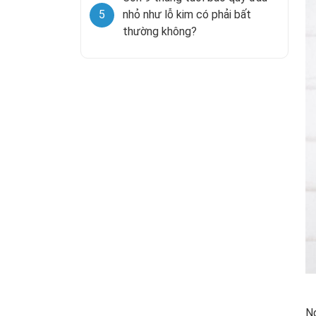
5
nhỏ như lỗ kim có phải bất
thường không?
Ng