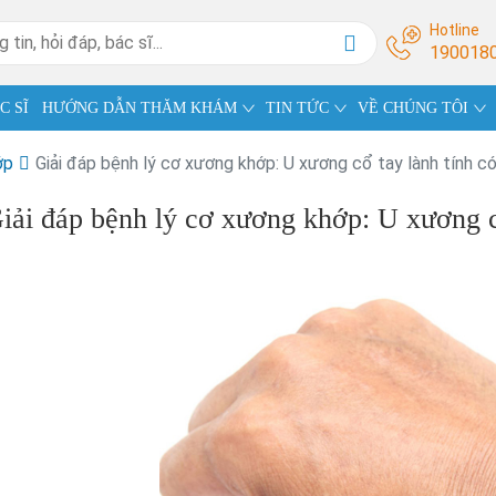
Hotline
190018
C SĨ
HƯỚNG DẪN THĂM KHÁM
TIN TỨC
VỀ CHÚNG TÔI
ớp
Giải đáp bệnh lý cơ xương khớp: U xương cổ tay lành tính c
iải đáp bệnh lý cơ xương khớp: U xương c