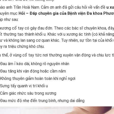
ào anh Trần Hoài Nam. Cảm ơn anh đã gửi câu hỏi về vấn đề
u x
huyên mục
Hỏi – Đáp chuyên gia của Bệnh viện Đa khoa Phư
p như sau:
xương cổ tay có gây đau đớn. Theo các bác sĩ chuyên khoa, đây 
t thường tạo thành khối u. Khác với u xương ác tính (có khả năng 
ư và không lan sang cơ quan khác. Tuy nhiên, sự tồn tại của khố
y ra triệu chứng khó chịu.
 thể, ở vùng cổ tay tức nơi thường xuyên vận động và chịu lực thì
Đau âm ỉ kéo dài, không rõ nguyên nhân
Đau tăng khi vận động hoặc cầm nắm
Không thuyên giảm hoàn toàn khi nghỉ ngơi
Sưng tấy quanh vị trí khối u
Cảm giác nhức sâu trong xương
Đau mức độ nhẹ đến trung bình, nhưng dai dẳng