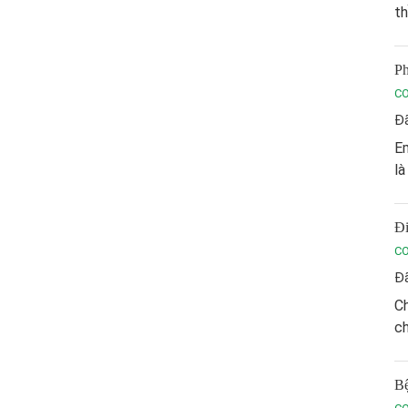
th
Ph
C
Đã
E
là
Đi
C
Đã
Ch
ch
Bệ