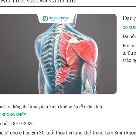
ÂU HỎI CÙNG CHỦ ĐỀ
Đau g
CƠ XƯ
Đã hỏi
Em bị 
ạ. Đượ
trào n
oát vị lưng thể trung tâm 3mm không ép rễ thần kinh
Ơ XƯƠNG KHỚP
 hỏi: 18-07-2026
c sĩ cho e hỏi. Em 30 tuổi thoát vị lưng thể trung tâm 3mm khô