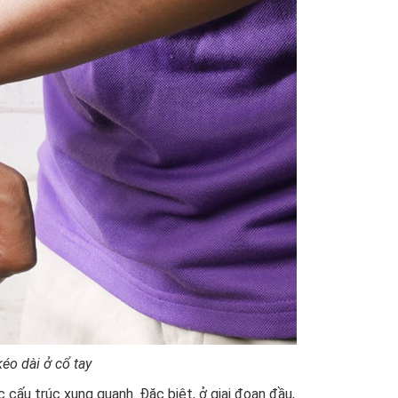
éo dài ở cổ tay
cấu trúc xung quanh. Đặc biệt, ở giai đoạn đầu,