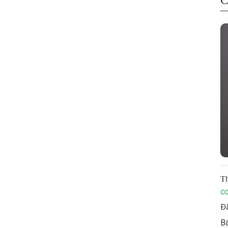
C
Th
C
Đã
Bá