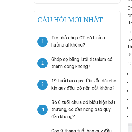
Ch
c
CÂU HỎI MỚI NHẤT
đá
U 
Trẻ nhỏ chụp CT có bị ảnh
bấ
1
hưởng gì không?
th
gâ
Ghép sọ bằng lưới titanium có
2
Cụ
thành công không?
19 tuổi bao quy đầu vẫn dài che
3
kín quy đầu, có nên cắt không?
Bé 6 tuổi chưa có biểu hiện bất
4
thường, có cần nong bao quy
đầu không?
Con 9 tháng tuổi bao quy đầu