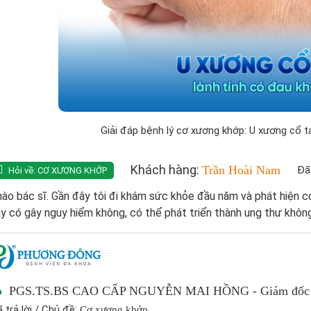
Giải đáp bệnh lý cơ xương khớp: U xương cổ t
Khách hàng:
Trần Hoài Nam
Đã
Hỏi về:
CƠ XƯƠNG KHỚP
ào bác sĩ. Gần đây tôi đi khám sức khỏe đầu năm và phát hiện có
y có gây nguy hiểm không, có thể phát triển thành ung thư khôn
PGS.TS.BS CAO CẤP NGUYỄN MAI HỒNG - Giám đốc T
 trả lời / Chủ đề:
Cơ xương khớp