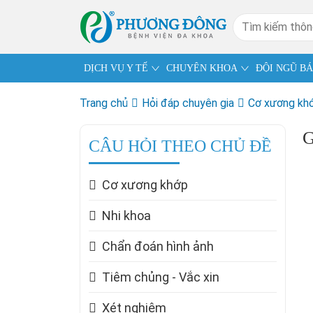
DỊCH VỤ Y TẾ
CHUYÊN KHOA
ĐỘI NGŨ BÁ
Trang chủ
Hỏi đáp chuyên gia
Cơ xương kh
G
CÂU HỎI THEO CHỦ ĐỀ
Cơ xương khớp
Nhi khoa
Chẩn đoán hình ảnh
Tiêm chủng - Vắc xin
Xét nghiệm