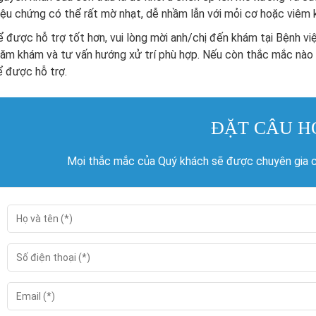
iệu chứng có thể rất mờ nhạt, dễ nhầm lẫn với mỏi cơ hoặc viêm
 được hỗ trợ tốt hơn, vui lòng mời anh/chị đến khám tại Bệnh v
ăm khám và tư vấn hướng xử trí phù hợp. Nếu còn thắc mắc nào k
 được hỗ trợ.
ĐẶT CÂU H
Mọi thắc mắc của Quý khách sẽ được chuyên gia củ