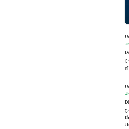
Un
U
Đã
Ch
sĩ
Un
U
Đã
Ch
lắ
kh