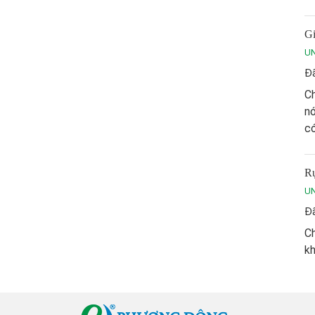
Gi
U
Đã
Ch
nó
có
Rụ
U
Đã
Ch
kh