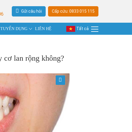
Gửi câu hỏi
Cấp cứu: 0833 015 115
06
Tất cả
TUYỂN DỤNG
LIÊN HỆ
 cơ lan rộng không?