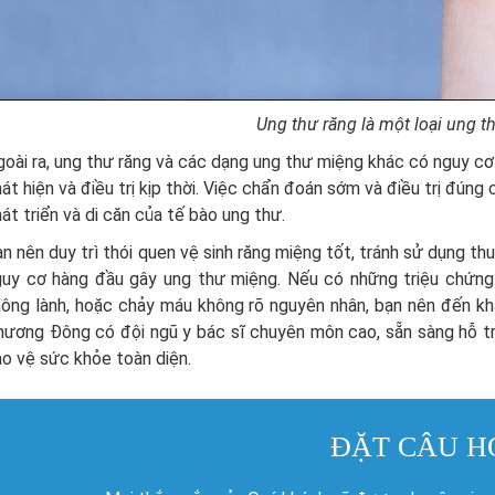
Ung thư răng là một loại ung 
oài ra, ung thư răng và các dạng ung thư miệng khác có nguy c
át hiện và điều trị kịp thời. Việc chẩn đoán sớm và điều trị đún
át triển và di căn của tế bào ung thư.
n nên duy trì thói quen vệ sinh răng miệng tốt, tránh sử dụng thu
guy cơ hàng đầu gây ung thư miệng. Nếu có những triệu chứng
ông lành, hoặc chảy máu không rõ nguyên nhân, bạn nên đến khá
ương Đông có đội ngũ y bác sĩ chuyên môn cao, sẵn sàng hỗ trợ
o vệ sức khỏe toàn diện.
ĐẶT CÂU H