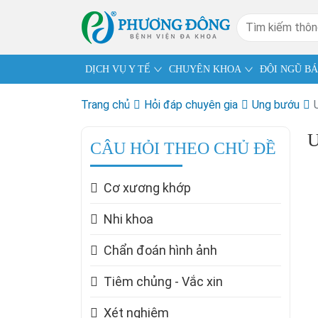
DỊCH VỤ Y TẾ
CHUYÊN KHOA
ĐỘI NGŨ BÁ
Trang chủ
Hỏi đáp chuyên gia
Ung bướu
U
CÂU HỎI THEO CHỦ ĐỀ
Cơ xương khớp
Nhi khoa
Chẩn đoán hình ảnh
Tiêm chủng - Vắc xin
Xét nghiệm