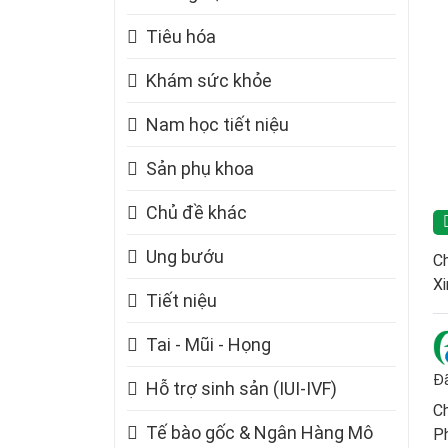
Tiêu hóa
Khám sức khỏe
Nam học tiết niệu
Sản phụ khoa
Chủ đề khác
Ung bướu
Ch
Xi
Tiết niệu
Tai - Mũi - Họng
Đã
Hỗ trợ sinh sản (IUI-IVF)
C
Tế bào gốc & Ngân Hàng Mô
Ph