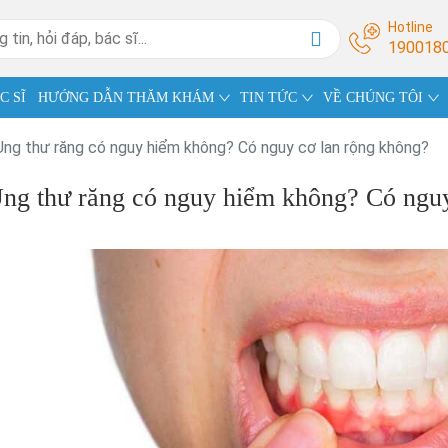
Hotline
190018
C SĨ
HƯỚNG DẪN THĂM KHÁM
TIN TỨC
VỀ CHÚNG TÔI
Ung thư răng có nguy hiểm không? Có nguy cơ lan rộng không?
ng thư răng có nguy hiểm không? Có nguy