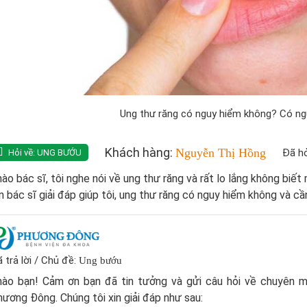
Ung thư răng có nguy hiểm không? Có ng
Khách hàng:
Nguyễn Thị Hồng
Đã hỏ
Hỏi về:
UNG BƯỚU
ào bác sĩ, tôi nghe nói về ung thư răng và rất lo lắng không bi
n bác sĩ giải đáp giúp tôi, ung thư răng có nguy hiểm không và cần
 trả lời / Chủ đề:
Ung bướu
hào bạn! Cảm ơn bạn đã tin tưởng và gửi câu hỏi về chuyên 
ương Đông. Chúng tôi xin giải đáp như sau: