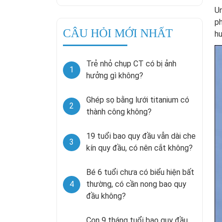
Un
ph
CÂU HỎI MỚI NHẤT
h
Trẻ nhỏ chụp CT có bị ảnh
1
hưởng gì không?
Ghép sọ bằng lưới titanium có
2
thành công không?
19 tuổi bao quy đầu vẫn dài che
3
kín quy đầu, có nên cắt không?
Bé 6 tuổi chưa có biểu hiện bất
4
thường, có cần nong bao quy
đầu không?
Con 9 tháng tuổi bao quy đầu