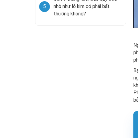
5
nhỏ như lỗ kim có phải bất
thường không?
Ng
ph
ph
Bạ
n
kh
Ph
bả