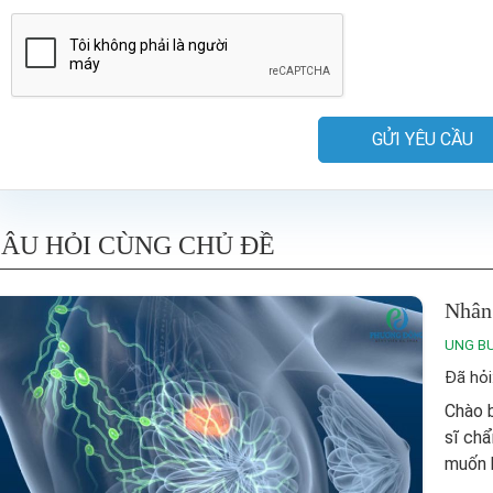
GỬI YÊU CẦU
ÂU HỎI CÙNG CHỦ ĐỀ
Nhân 
UNG B
Đã hỏi
Chào b
sĩ chẩ
muốn h