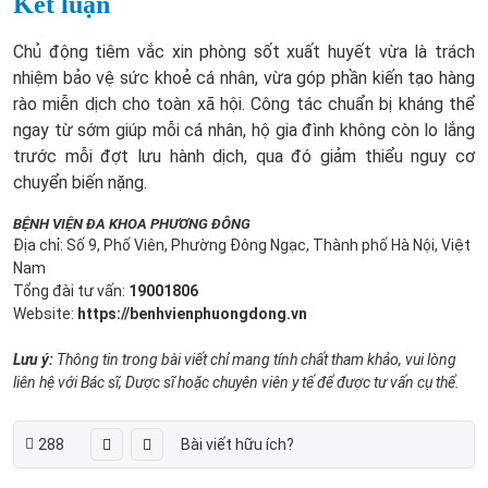
Kết luận
Chủ động tiêm vắc xin phòng sốt xuất huyết vừa là trách
nhiệm bảo vệ sức khoẻ cá nhân, vừa góp phần kiến tạo hàng
rào miễn dịch cho toàn xã hội. Công tác chuẩn bị kháng thể
ngay từ sớm giúp mỗi cá nhân, hộ gia đình không còn lo lắng
trước mỗi đợt lưu hành dịch, qua đó giảm thiểu nguy cơ
chuyển biến nặng.
BỆNH VIỆN ĐA KHOA PHƯƠNG ĐÔNG
Địa chỉ: Số 9, Phố Viên, Phường Đông Ngạc, Thành phố Hà Nội, Việt
Nam
Tổng đài tư vấn:
19001806
Website:
https://benhvienphuongdong.vn
Lưu ý:
Thông tin trong bài viết chỉ mang tính chất tham khảo, vui lòng
liên hệ với Bác sĩ, Dược sĩ hoặc chuyên viên y tế để được tư vấn cụ thể.
288
Bài viết hữu ích?