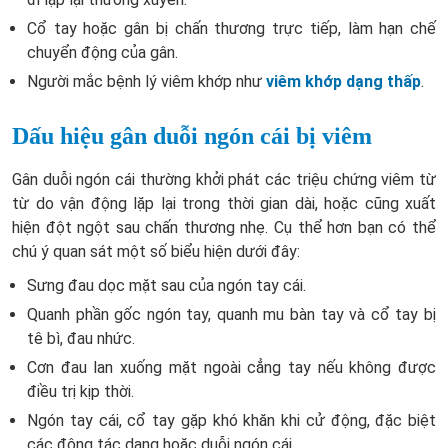
Cổ tay hoặc gân bị chấn thương trực tiếp, làm hạn chế
chuyển động của gân.
Người mắc bệnh lý viêm khớp như
viêm khớp dạng thấp
.
Dấu hiệu gân duỗi ngón cái bị viêm
Gân duỗi ngón cái thường khởi phát các triệu chứng viêm từ
từ do vận động lặp lại trong thời gian dài, hoặc cũng xuất
hiện đột ngột sau chấn thương nhẹ. Cụ thể hơn bạn có thể
chú ý quan sát một số biểu hiện dưới đây:
Sưng đau dọc mặt sau của ngón tay cái.
Quanh phần gốc ngón tay, quanh mu bàn tay và cổ tay bị
tê bì, đau nhức.
Cơn đau lan xuống mặt ngoài cẳng tay nếu không được
điều trị kịp thời.
Ngón tay cái, cổ tay gặp khó khăn khi cử động, đặc biệt
các động tác dạng hoặc duỗi ngón cái.