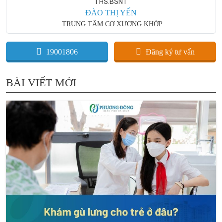
THS.BSNT
ĐÀO THỊ YẾN
TRUNG TÂM CƠ XƯƠNG KHỚP
19001806
Đăng ký tư vấn
BÀI VIẾT MỚI