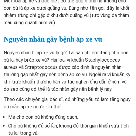
Một loại áp xe vú đặc biệt có thể gặp ở phụ nữ không cho
con bú là áp xe dưới quầng vú. Đúng như tên gọi, đây là khối
nhiễm trùng chỉ gặp ở khu dưới quầng vú (tức vùng da thẫm
màu xung quanh núm vú).
Nguyên nhân gây bệnh áp xe vú
Nguyên nhân bị áp xe vú là gì? Tại sao chị em đang cho con
bú lại hay bị áp xe vú?
Hai loại vi khuẩn Staphylococcus
aureus và Streptococcus được xác định là nguyên nhân
thường gặp nhất gây nên bệnh áp xe vú. Ngoài ra vi khuẩn kỵ
khí, trực khuẩn thương hàn và tắc nghẽn ống dẫn ở núm vú
do sẹo cũng có thể là tác nhân gây nên bệnh lý này.
Theo các chuyên gia, bác sĩ, có những yếu tố làm tăng nguy
cơ mắc áp xe ngực. Cụ thể:
Mẹ cho con bú không đúng cách.
Cho bú không đủ số lần, không đủ thời gian khiến sữa tích
tụ lại trong vú.