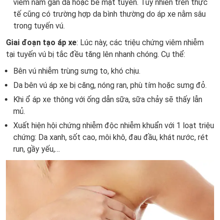
viêm nằm gần da hoặc bề mặt tuyến. Tuy nhiên trên thực
tế cũng có trường hợp da bình thường do áp xe nằm sâu
trong tuyến vú.
Giai đoạn tạo áp xe
: Lúc này, các triệu chứng viêm nhiễm
tại tuyến vú bị tắc đều tăng lên nhanh chóng. Cụ thể:
Bên vú nhiễm trùng sưng to, khó chịu.
Da bên vú áp xe bị căng, nóng ran, phù tím hoặc sưng đỏ.
Khi ổ áp xe thông với ống dẫn sữa, sữa chảy sẽ thấy lẫn
mủ.
Xuất hiện hội chứng nhiễm độc nhiễm khuẩn với 1 loạt triệu
chứng: Da xanh, sốt cao, môi khô, đau đầu, khát nước, rét
run, gầy yếu,…