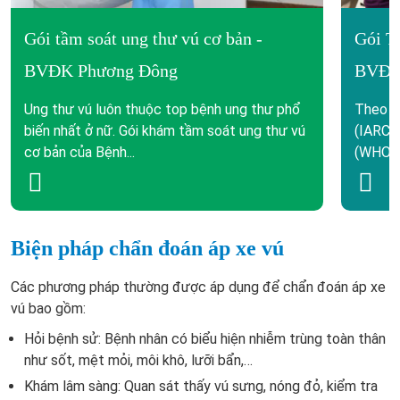
Gói tầm soát ung thư vú cơ bản -
Gói T
BVĐK Phương Đông
BVĐK
Ung thư vú luôn thuộc top bệnh ung thư phổ
Theo C
biến nhất ở nữ. Gói khám tầm soát ung thư vú
(IARC) 
cơ bản của Bệnh...
(WHO), 
Biện pháp chẩn đoán áp xe vú
Các phương pháp thường được áp dụng để chẩn đoán áp xe
vú bao gồm:
Hỏi bệnh sử: Bệnh nhân có biểu hiện nhiễm trùng toàn thân
như sốt, mệt mỏi, môi khô, lưỡi bẩn,…
Khám lâm sàng: Quan sát thấy vú sưng, nóng đỏ, kiểm tra