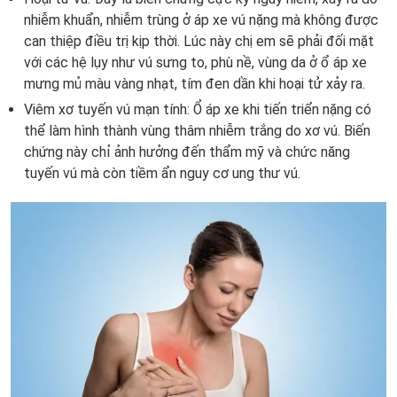
nhiễm khuẩn, nhiễm trùng ở áp xe vú nặng mà không được
can thiệp điều trị kịp thời. Lúc này chị em sẽ phải đối mặt
với các hệ lụy như vú sưng to, phù nề, vùng da ở ổ áp xe
mưng mủ màu vàng nhạt, tím đen dần khi hoại tử xảy ra.
Viêm xơ tuyến vú mạn tính: Ổ áp xe khi tiến triển nặng có
thể làm hình thành vùng thâm nhiễm trắng do xơ vú. Biến
chứng này chỉ ảnh hưởng đến thẩm mỹ và chức năng
tuyến vú mà còn tiềm ẩn nguy cơ ung thư vú.