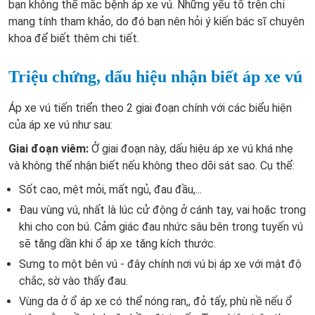
bạn không thể mắc bệnh áp xe vú. Những yếu tố trên chỉ
mang tính tham khảo, do đó bạn nên hỏi ý kiến bác sĩ chuyên
khoa để biết thêm chi tiết.
Triệu chứng, dấu hiệu nhận biết áp xe vú
Áp xe vú tiến triển theo 2 giai đoạn chính với các
biểu hiện
của áp xe
vú
như sau:
Giai đoạn viêm:
Ở giai đoạn này,
dấu hiệu áp xe vú
khá nhẹ
và không thể nhận biết nếu không theo dõi sát sao
. Cụ thể:
Sốt cao, mệt mỏi, mất ngủ, đau đầu,...
Đau vùng vú, nhất là lúc cử động ở cánh tay, vai hoặc trong
khi cho con bú. Cảm giác đau nhức sâu bên trong tuyến vú
sẽ tăng dần khi ổ áp xe tăng kích thước.
Sưng to một bên vú - đây chính nơi vú bị áp xe với mật độ
chắc, sờ vào thấy đau.
Vùng da ở ổ áp xe có thể nóng ran,, đỏ tấy, phù nề nếu ổ