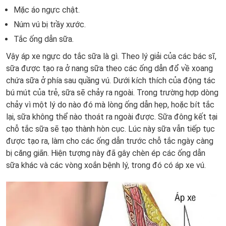
Mặc áo ngực chật.
Núm vú bị trầy xước.
Tắc ống dẫn sữa.
Vậy áp xe ngực do tắc sữa là gì. Theo lý giải của các bác sĩ,
sữa được tạo ra ở nang sữa theo các ống dẫn đổ về xoang
chứa sữa ở phía sau quầng vú. Dưới kích thích của động tác
bú mút của trẻ, sữa sẽ chảy ra ngoài. Trong trường hợp dòng
chảy vì một lý do nào đó mà lòng ống dẫn hẹp, hoặc bít tắc
lại, sữa không thể nào thoát ra ngoài được. Sữa đông kết tại
chỗ tắc sữa sẽ tạo thành hòn cục. Lúc này sữa vẫn tiếp tục
được tạo ra, làm cho các ống dẫn trước chỗ tắc ngày càng
bị căng giãn. Hiện tượng này đã gây chèn ép các ống dẫn
sữa khác và các vòng xoắn bệnh lý, trong đó có áp xe vú.