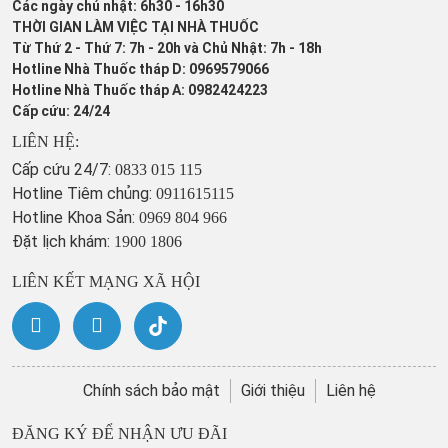
Các ngày chủ nhật: 6h30 - 16h30
THỜI GIAN LÀM VIỆC TẠI NHÀ THUỐC
Từ Thứ 2 - Thứ 7: 7h - 20h và Chủ Nhật: 7h - 18h
Hotline Nhà Thuốc tháp D: 0969579066
Hotline Nhà Thuốc tháp A: 0982424223
Cấp cứu: 24/24
LIÊN HỆ:
Cấp cứu 24/7:
0833 015 115
Hotline Tiêm chủng:
0911615115
Hotline Khoa Sản:
0969 804 966
Đặt lịch khám:
1900 1806
LIÊN KẾT MẠNG XÃ HỘI
Chính sách bảo mật
Giới thiệu
Liên hệ
ĐĂNG KÝ ĐỂ NHẬN ƯU ĐÃI