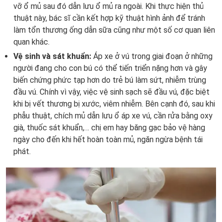
vỡ ổ mủ sau đó dẫn lưu ổ mủ ra ngoài. Khi thực hiện thủ
thuật này, bác sĩ cần kết hợp kỹ thuật hình ảnh để tránh
làm tổn thương ống dẫn sữa cũng như một số cơ quan liên
quan khác.
Vệ sinh và sát khuẩn:
Áp xe ở vú trong giai đoạn ở những
người đang cho con bú có thể tiến triển nặng hơn và gây
biến chứng phức tạp hơn do trẻ bú làm sứt, nhiễm trùng
đầu vú. Chính vì vậy, việc vệ sinh sạch sẽ đầu vú, đặc biệt
khi bị vết thương bị xước, viêm nhiễm. Bên cạnh đó, sau khi
phẫu thuật, chích mủ dẫn lưu ổ áp xe vú, cần rửa bằng oxy
già, thuốc sát khuẩn,… chị em hay băng gạc bảo vệ hàng
ngày cho đến khi hết hoàn toàn mủ, ngăn ngừa bệnh tái
phát.