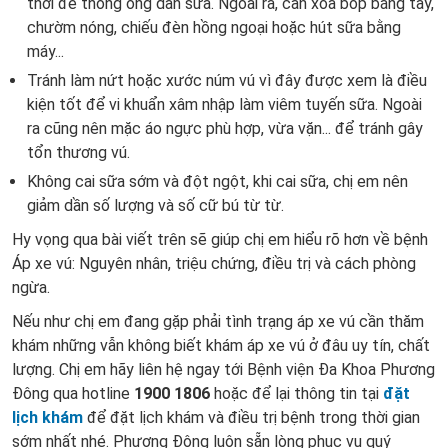
thời để thông ống dẫn sữa. Ngoài ra, cần xoa bóp bằng tay,
chườm nóng, chiếu đèn hồng ngoại hoặc hút sữa bằng
máy...
Tránh làm nứt hoặc xước núm vú vì đây được xem là điều
kiện tốt để vi khuẩn xâm nhập làm viêm tuyến sữa. Ngoài
ra cũng nên mặc áo ngực phù hợp, vừa vặn... để tránh gây
tổn thương vú.
Không cai sữa sớm và đột ngột, khi cai sữa, chị em nên
giảm dần số lượng và số cữ bú từ từ.
Hy vọng qua bài viết trên sẽ giúp chị em hiểu rõ hơn về bệnh
Áp xe vú: Nguyên nhân, triệu chứng, điều trị và cách phòng
ngừa.
Nếu như chị em đang gặp phải tình trạng áp xe vú cần thăm
khám những vẫn không biết khám áp xe vú ở đâu uy tín, chất
lượng. Chị em hãy liên hệ ngay tới Bệnh viện Đa Khoa Phương
Đông qua hotline
1900 1806
hoặc để lại thông tin tại
đặt
lịch khám
để đặt lịch khám và điều trị bệnh trong thời gian
sớm nhất nhé. Phương Đông luôn sẵn lòng phục vụ quý