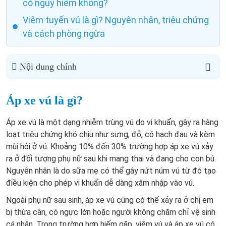
có nguy hiểm không?
Viêm tuyến vú là gì? Nguyên nhân, triệu chứng
và cách phòng ngừa
Nội dung chính
Áp xe vú là gì?
Áp xe vú là một dạng nhiễm trùng vú do vi khuẩn, gây ra hàng
loạt triệu chứng khó chịu như sưng, đỏ, có hạch đau và kèm
mùi hôi ở vú. Khoảng 10% đến 30% trường hợp áp xe vú xảy
ra ở đối tượng phụ nữ sau khi mang thai và đang cho con bú.
Nguyên nhân là do sữa mẹ có thể gây nứt núm vú từ đó tạo
điều kiện cho phép vi khuẩn dễ dàng xâm nhập vào vú.
Ngoài phụ nữ sau sinh, áp xe vú cũng có thể xảy ra ở chị em
bị thừa cân, có ngực lớn hoặc người không chăm chỉ vệ sinh
cá nhân. Trong trường hợp hiếm gặp, viêm vú và áp xe vú có