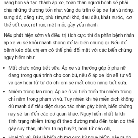
nặng hơn và tạo thành áp xe, toàn thân người bệnh sẽ phải
chịu những thương tổn như: vùng da trên ổ áp xe tại vú nóng,
sưng đỏ, căng tức, phù tím,môi khô, đau đầu, khát nước, cơ
thể sốt cao, rét run, mệt mỏi, gầy yếu nhanh.
Nếu phát hiện sớm và điều trị tích cực thì đa phần bệnh nhân
áp xe vú sẽ khỏi nhanh không để lại biến chứng gì. Nếu để
bệnh kéo dài, chị em có thể phải đối mặt với các biến chứng
nguy hiểm như:
Mất chức năng tiết sữa: Áp xe vú thường gặp ở phụ nữ
đang trong quá trình cho con bú, nếu ổ áp xe lớn sẽ tự vỡ
và gây hoại tử từ đó chị em sẽ mất chức năng tiết sữa.
Nhiễm trùng lan rộng: Áp xe ở vú tiến triển thì nhiễm trùng
chỉ nằm trong phạm vi vú. Tuy nhiên khi hệ miễn dịch không
đủ mạnh để tiêu diệt được tác nhân gây bệnh, biến chứng
này sẽ lan đến các cơ quan khác. Nguy hiểm nhất là khi
tình trạng nhiễm trùng đi theo đường máu đến toàn cơ thể
gây suy thận, nhiễm trùng huyết, hoại tử các chi,…
Hoại tử vú: Đây là biến chứng cực kỳ nguy hiểm, xảy ra do