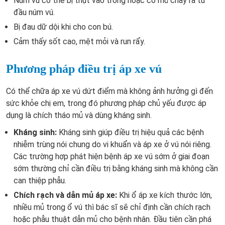
Núm vú có thể bị thụt vào trong hoặc có mủ chảy ra từ
đầu núm vú.
Bị đau dữ dội khi cho con bú.
Cảm thấy sốt cao, mệt mỏi và run rẩy.
Phương pháp điều trị áp xe vú
Có thể
chữa áp xe vú
dứt điểm mà không ảnh hưởng gì đến
sức khỏe chị em, trong đó phương pháp chủ yếu được áp
dụng là chích tháo mủ và dùng kháng sinh.
Kháng sinh:
Kháng sinh giúp điều trị hiệu quả các bệnh
nhiễm trùng nói chung do vi khuẩn và áp xe ở vú nói riêng.
Các trường hợp phát hiện bệnh áp xe vú sớm ở giai đoạn
sớm thường chỉ cần điều trị bằng kháng sinh mà không cần
can thiệp phẫu.
Chích rạch và dẫn mủ áp xe:
Khi ổ áp xe kích thước lớn,
nhiều mủ trong ổ vú thì bác sĩ sẽ chỉ định cần chích rạch
hoặc phẫu thuật dẫn mủ cho bệnh nhân. Đầu tiên cần phá