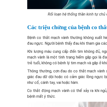
Rối loạn hệ thống thần kinh tự chủ
Các triệu chứng của bệnh co th
Bệnh co thắt mạch vành thường không xuất hiệ
đau ngực. Người bệnh thấy đau khi tham gia cá
Khi lượng máu cung cấp đến tim không đủ, ngư
mạch vành là một tình trạng hiếm gặp gọi là đ
trẻ tuổi, không có bệnh lý tim mạch và gặp ở khi
Thông thường, cơn đau do co thắt mạch vành x
giác đau dữ dội hoặc có cảm giác lồng ngực bị
như cổ, cánh tay, vai hoặc hàm.
Co thắt động mạch vành có thể xảy ra khi ngủ, 
bệnh mất ý thức.