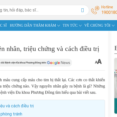
Hotline
190018
C SĨ
HƯỚNG DẪN THĂM KHÁM
TIN TỨC
VỀ CHÚNG TÔI
 nhân, triệu chứng và cách điều trị
h máu cung cấp máu cho tim bị thắt lại. Các cơn co thắt khiến
a triệu chứng nào. Vậy nguyên nhân gây ra bệnh là gì? Những
Bệnh viện Đa khoa Phương Đông tìm hiểu qua bài viết sau.
ệu và cách điều trị
 phòng tránh