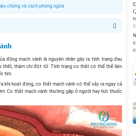
Đ
riệu chứng và cách phòng ngừa
Q
t
N
c
vành
c
ủa động mạch vành là nguyên nhân gây ra tình trạng đau
p thất, thậm chí đột tử. Tình trạng co thắt có thể thể làm
n tim.
ra khi hoạt động, co thắt mạch vành có thể xảy ra ngay cả
sớm. Co thắt mạch vành thường gặp ở người hay hút thuốc