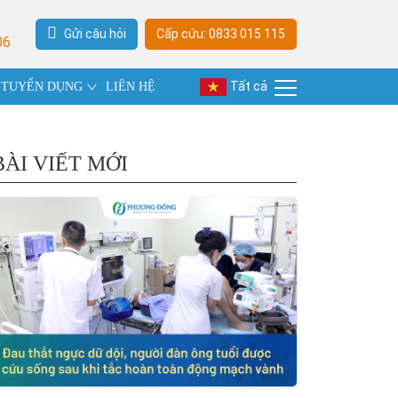
Gửi câu hỏi
Cấp cứu: 0833 015 115
06
Tất cả
TUYỂN DỤNG
LIÊN HỆ
BÀI VIẾT MỚI