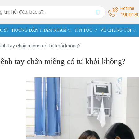
Hotline
190018
C SĨ
HƯỚNG DẪN THĂM KHÁM
TIN TỨC
VỀ CHÚNG TÔI
ệnh tay chân miệng có tự khỏi không?
ệnh tay chân miệng có tự khỏi không?