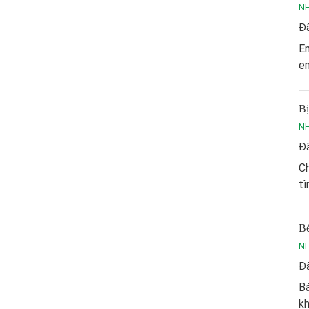
NH
Đã
Em
e
Bị
NH
Đã
Ch
tì
Bé
NH
Đã
Bá
kh