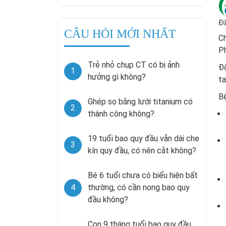
Đã
CÂU HỎI MỚI NHẤT
Ch
P
Trẻ nhỏ chụp CT có bị ảnh
Đố
1
hưởng gì không?
tạ
Bệ
Ghép sọ bằng lưới titanium có
2
thành công không?
19 tuổi bao quy đầu vẫn dài che
3
kín quy đầu, có nên cắt không?
Bé 6 tuổi chưa có biểu hiện bất
4
thường, có cần nong bao quy
đầu không?
Con 9 tháng tuổi bao quy đầu