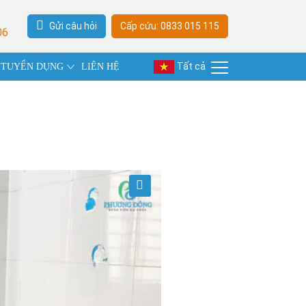
Gửi câu hỏi
Cấp cứu: 0833 015 115
06
Tất cả
TUYỂN DỤNG
LIÊN HỆ