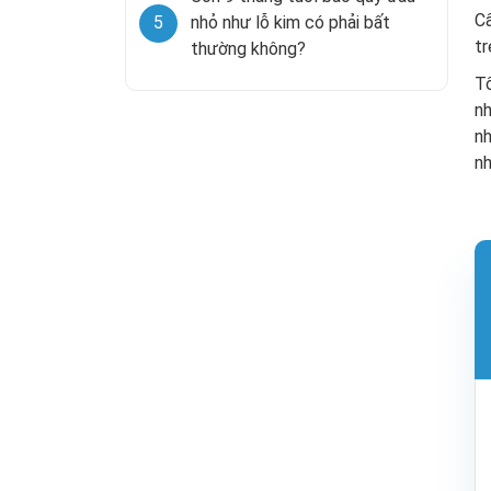
Cấ
5
nhỏ như lỗ kim có phải bất
tr
thường không?
Tố
n
nh
nh