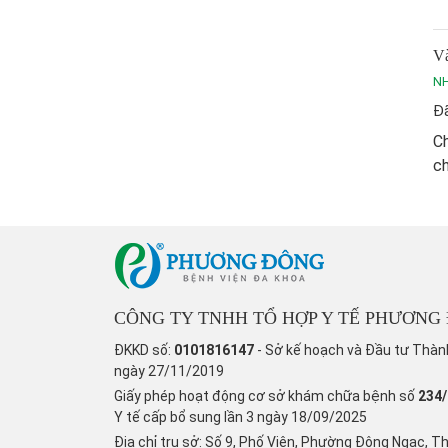
Và
NH
Đã
Ch
ch
CÔNG TY TNHH TỔ HỢP Y TẾ PHƯƠNG
ĐKKD số:
0101816147
- Sở kế hoạch và Đầu tư Thàn
ngày 27/11/2019
Giấy phép hoạt động cơ sở khám chữa bệnh số
234
Y tế cấp bổ sung lần 3 ngày 18/09/2025
Địa chỉ trụ sở: Số 9, Phố Viên, Phường Đông Ngạc, T