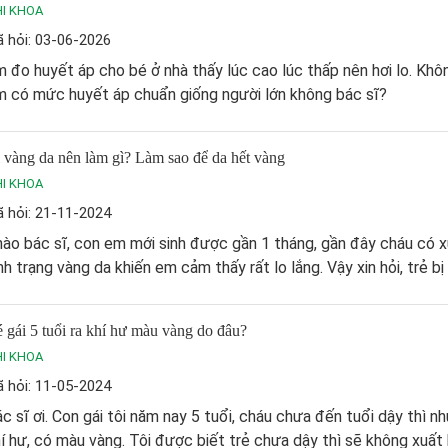
I KHOA
 hỏi: 03-06-2026
 đo huyết áp cho bé ở nhà thấy lúc cao lúc thấp nên hơi lo. Khôn
m có mức huyết áp chuẩn giống người lớn không bác sĩ?
 vàng da nên làm gì? Làm sao để da hết vàng
I KHOA
 hỏi: 21-11-2024
ào bác sĩ, con em mới sinh được gần 1 tháng, gần đây cháu có x
nh trạng vàng da khiến em cảm thấy rất lo lắng. Vậy xin hỏi, trẻ bị 
 gái 5 tuổi ra khí hư màu vàng do đâu?
I KHOA
 hỏi: 11-05-2024
c sĩ ơi. Con gái tôi năm nay 5 tuổi, cháu chưa đến tuổi dậy thì n
í hư, có màu vàng. Tôi được biết trẻ chưa dậy thì sẽ không xuất h