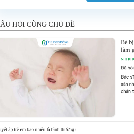
ÂU HỎI CÙNG CHỦ ĐỀ
Bé bị
làm g
NHI KH
Đã hỏi
Bác sĩ
sàn nh
chân t
yết áp trẻ em bao nhiêu là bình thường?