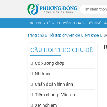
DỊCH VỤ Y TẾ
CHUYÊN KHOA
ĐỘI NGŨ BÁ
Trang chủ
Hỏi đáp chuyên gia
Nhi khoa
B
B
CÂU HỎI THEO CHỦ ĐỀ
Cơ xương khớp
Nhi khoa
Chẩn đoán hình ảnh
Tiêm chủng - Vắc xin
Xét nghiệm