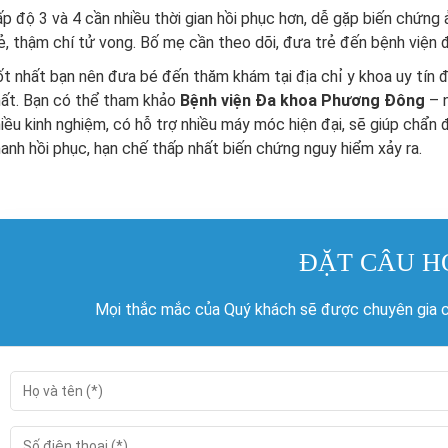
p độ 3 và 4 cần nhiều thời gian hồi phục hơn, dễ gặp biến chứng
ẻ, thậm chí tử vong. Bố mẹ cần theo dõi, đưa trẻ đến bệnh viện 
t nhất bạn nên đưa bé đến thăm khám tại địa chỉ y khoa uy tín đ
hất. Bạn có thể tham khảo
Bệnh viện Đa khoa Phương Đông
– n
iều kinh nghiệm, có hỗ trợ nhiều máy móc hiện đại, sẽ giúp chẩn 
anh hồi phục, hạn chế thấp nhất biến chứng nguy hiểm xảy ra.
ĐẶT CÂU H
Mọi thắc mắc của Quý khách sẽ được chuyên gia củ