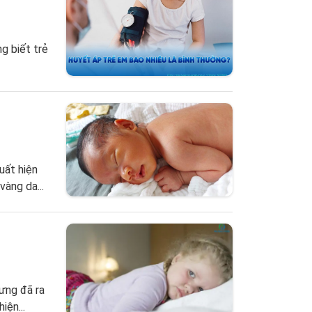
g biết trẻ
uất hiện
vàng da...
hưng đã ra
iện...