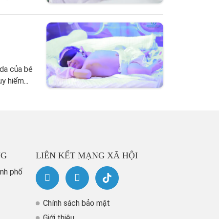
 da của bé
y hiểm...
NG
LIÊN KẾT MẠNG XÃ HỘI
ành phố
Chính sách bảo mật
Giới thiệu