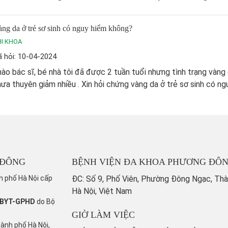
ng da ở trẻ sơ sinh có nguy hiểm không?
I KHOA
 hỏi: 10-04-2024
ào bác sĩ, bé nhà tôi đã được 2 tuần tuổi nhưng tình trạng vàng
ưa thuyên giảm nhiều . Xin hỏi chứng vàng da ở trẻ sơ sinh có ngu
 ĐÔNG
BỆNH VIỆN ĐA KHOA PHƯƠNG ĐÔ
h phố Hà Nội cấp
ĐC: Số 9, Phố Viên, Phường Đông Ngạc, Th
Hà Nội, Việt Nam
/BYT-GPHD
do Bộ
GIỜ LÀM VIỆC
hành phố Hà Nội,