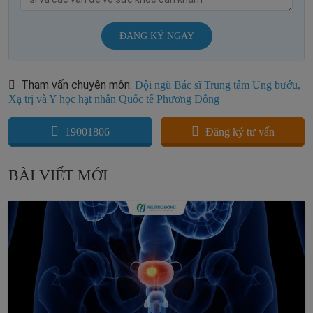
ĐĂNG KÝ NGAY
Tham vấn chuyên môn:
Đội ngũ Bác sĩ Trung tâm Ung bướu,
Xạ trị và Y học hạt nhân Quốc tế Phương Đông
19001806
Đăng ký tư vấn
BÀI VIẾT MỚI