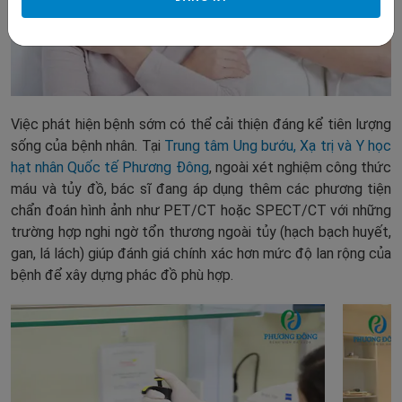
Việc phát hiện bệnh sớm có thể cải thiện đáng kể tiên lượng
sống của bệnh nhân. Tại
Trung tâm Ung bướu, Xạ trị và Y học
hạt nhân Quốc tế Phương Đông
, ngoài xét nghiệm công thức
máu và tủy đồ, bác sĩ đang áp dụng thêm các phương tiện
chẩn đoán hình ảnh như PET/CT hoặc SPECT/CT với những
trường hợp nghi ngờ tổn thương ngoài tủy (hạch bạch huyết,
gan, lá lách) giúp đánh giá chính xác hơn mức độ lan rộng của
bệnh để xây dựng phác đồ phù hợp.