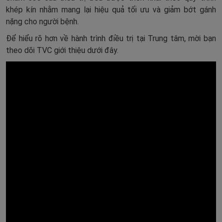
khép kín nhằm mang lại hiệu quả tối ưu và giảm bớt gánh
nặng cho người bệnh.
Để hiểu rõ hơn về hành trình điều trị tại Trung tâm, mời bạn
theo dõi TVC giới thiệu dưới đây.