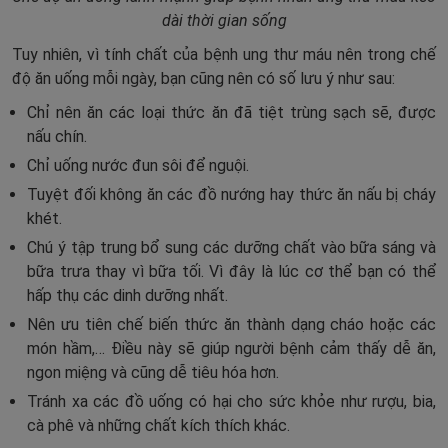
dài thời gian sống
Tuy nhiên, vì tính chất của bệnh ung thư máu nên trong chế
độ ăn uống mỗi ngày, bạn cũng nên có số lưu ý như sau:
Chỉ nên ăn các loại thức ăn đã tiệt trùng sạch sẽ, được
nấu chín.
Chỉ uống nước đun sôi để nguội.
Tuyệt đối không ăn các đồ nướng hay thức ăn nấu bị cháy
khét.
Chú ý tập trung bổ sung các dưỡng chất vào bữa sáng và
bữa trưa thay vì bữa tối. Vì đây là lúc cơ thể bạn có thể
hấp thụ các dinh dưỡng nhất.
Nên ưu tiên chế biến thức ăn thành dạng cháo hoặc các
món hầm,… Điều này sẽ giúp người bệnh cảm thấy dễ ăn,
ngon miệng và cũng dễ tiêu hóa hơn.
Tránh xa các đồ uống có hại cho sức khỏe như rượu, bia,
cà phê và những chất kích thích khác.