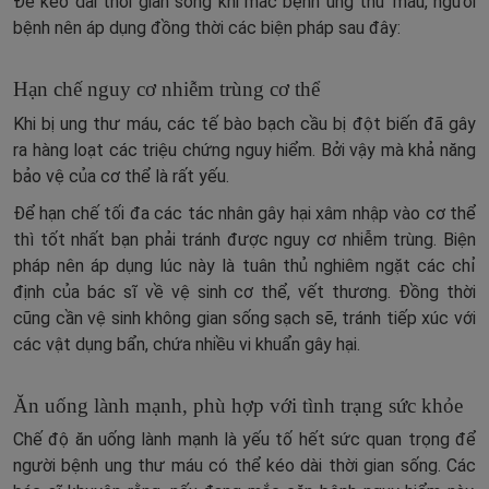
Để kéo dài thời gian sống khi mắc bệnh ung thư máu, người
bệnh nên áp dụng đồng thời các biện pháp sau đây:
Hạn chế nguy cơ nhiễm trùng cơ thể
Khi bị ung thư máu, các tế bào bạch cầu bị đột biến đã gây
ra hàng loạt các triệu chứng nguy hiểm. Bởi vậy mà khả năng
bảo vệ của cơ thể là rất yếu.
Để hạn chế tối đa các tác nhân gây hại xâm nhập vào cơ thể
thì tốt nhất bạn phải tránh được nguy cơ nhiễm trùng. Biện
pháp nên áp dụng lúc này là tuân thủ nghiêm ngặt các chỉ
định của bác sĩ về vệ sinh cơ thể, vết thương. Đồng thời
cũng cần vệ sinh không gian sống sạch sẽ, tránh tiếp xúc với
các vật dụng bẩn, chứa nhiều vi khuẩn gây hại.
Ăn uống lành mạnh, phù hợp với tình trạng sức khỏe
Chế độ ăn uống lành mạnh là yếu tố hết sức quan trọng để
người bệnh ung thư máu có thể kéo dài thời gian sống. Các