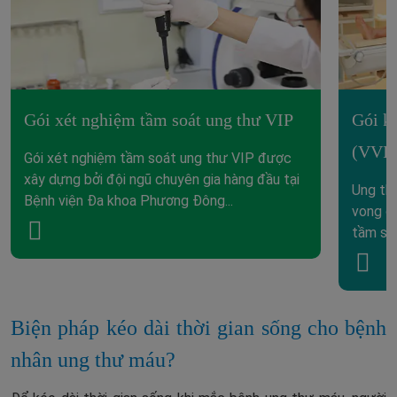
Gói xét nghiệm tầm soát ung thư VIP
Gói k
(VVIP
Gói xét nghiệm tầm soát ung thư VIP được
xây dựng bởi đội ngũ chuyên gia hàng đầu tại
Ung thư
Bệnh viện Đa khoa Phương Đông...
vong ca
tầm soá
Biện pháp kéo dài thời gian sống cho bệnh
nhân ung thư máu?