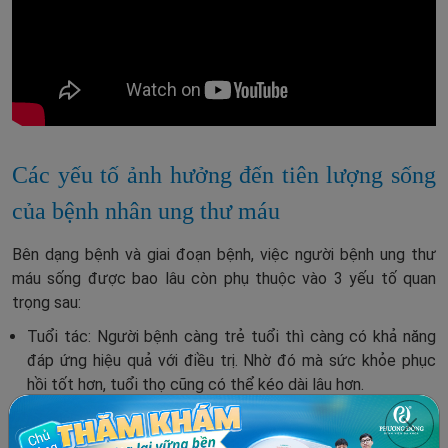
Các yếu tố ảnh hưởng đến tiên lượng sống
của bệnh nhân ung thư máu
Bên dạng bệnh và giai đoạn bệnh, việc người bệnh ung thư
máu sống được bao lâu còn phụ thuộc vào 3 yếu tố quan
trọng sau:
Tuổi tác: Người bệnh càng trẻ tuổi thì càng có khả năng
đáp ứng hiệu quả với điều trị. Nhờ đó mà sức khỏe phục
hồi tốt hơn, tuổi thọ cũng có thể kéo dài lâu hơn.
Loại tế bào bạch cầu bị ảnh hương: Theo các bác sĩ
chuyên khoa ung bướu, loại bạch cầu bị ảnh hưởng bởi các