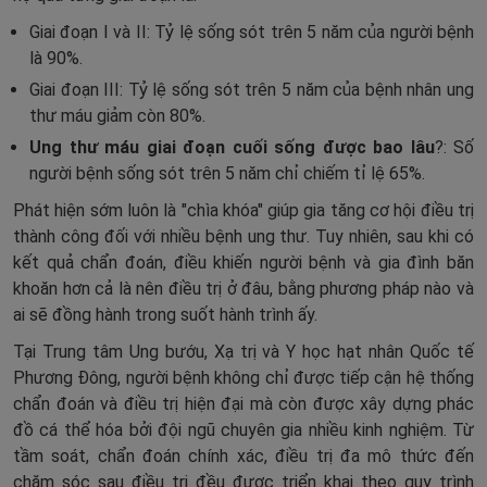
Giai đoạn I và II: Tỷ lệ sống sót trên 5 năm của người bệnh
là 90%.
Giai đoạn III: Tỷ lệ sống sót trên 5 năm của bệnh nhân ung
thư máu giảm còn 80%.
Ung thư máu giai đoạn cuối sống được bao lâu
?: Số
người bệnh sống sót trên 5 năm chỉ chiếm tỉ lệ 65%.
Phát hiện sớm luôn là "chìa khóa" giúp gia tăng cơ hội điều trị
thành công đối với nhiều bệnh ung thư. Tuy nhiên, sau khi có
kết quả chẩn đoán, điều khiến người bệnh và gia đình băn
khoăn hơn cả là nên điều trị ở đâu, bằng phương pháp nào và
ai sẽ đồng hành trong suốt hành trình ấy.
Tại Trung tâm Ung bướu, Xạ trị và Y học hạt nhân Quốc tế
Phương Đông, người bệnh không chỉ được tiếp cận hệ thống
chẩn đoán và điều trị hiện đại mà còn được xây dựng phác
đồ cá thể hóa bởi đội ngũ chuyên gia nhiều kinh nghiệm. Từ
tầm soát, chẩn đoán chính xác, điều trị đa mô thức đến
chăm sóc sau điều trị đều được triển khai theo quy trình