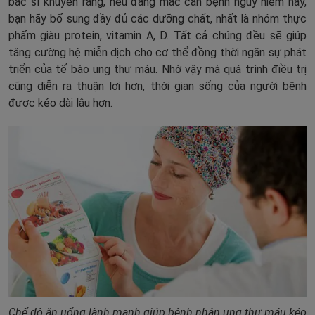
bác sĩ khuyên rằng, nếu đang mắc căn bệnh nguy hiểm này,
bạn hãy bổ sung đầy đủ các dưỡng chất, nhất là nhóm thực
phẩm giàu protein, vitamin A, D. Tất cả chúng đều sẽ giúp
tăng cường hệ miễn dịch cho cơ thể đồng thời ngăn sự phát
triển của tế bào ung thư máu. Nhờ vậy mà quá trình điều trị
cũng diễn ra thuận lợi hơn, thời gian sống của người bệnh
được kéo dài lâu hơn.
Chế độ ăn uống lành mạnh giúp bệnh nhân ung thư máu kéo