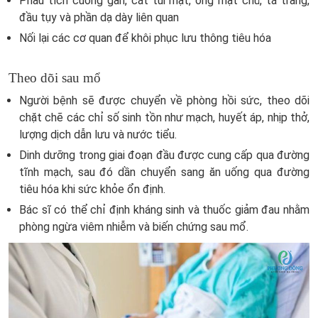
Phẫu tích cuống gan, cắt túi mật, ống mật chủ, tá tràng,
đầu tụy và phần dạ dày liên quan
Nối lại các cơ quan để khôi phục lưu thông tiêu hóa
Theo dõi sau mổ
Người bệnh sẽ được chuyển về phòng hồi sức, theo dõi
chặt chẽ các chỉ số sinh tồn như mạch, huyết áp, nhịp thở,
lượng dịch dẫn lưu và nước tiểu.
Dinh dưỡng trong giai đoạn đầu được cung cấp qua đường
tĩnh mạch, sau đó dần chuyển sang ăn uống qua đường
tiêu hóa khi sức khỏe ổn định.
Bác sĩ có thể chỉ định kháng sinh và thuốc giảm đau nhằm
phòng ngừa viêm nhiễm và biến chứng sau mổ.