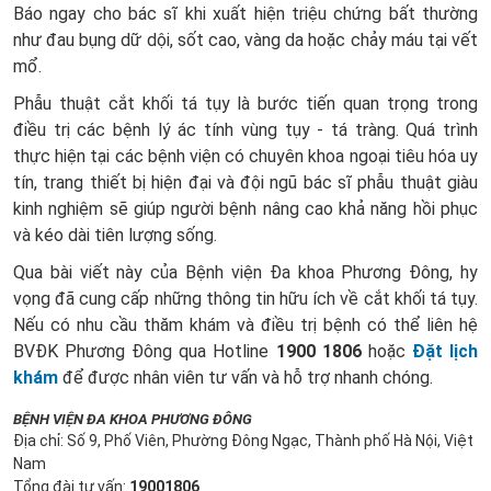
Báo ngay cho bác sĩ khi xuất hiện triệu chứng bất thường
như đau bụng dữ dội, sốt cao, vàng da hoặc chảy máu tại vết
mổ.
Phẫu thuật cắt khối tá tụy là bước tiến quan trọng trong
điều trị các bệnh lý ác tính vùng tụy - tá tràng. Quá trình
thực hiện tại các bệnh viện có chuyên khoa ngoại tiêu hóa uy
tín, trang thiết bị hiện đại và đội ngũ bác sĩ phẫu thuật giàu
kinh nghiệm sẽ giúp người bệnh nâng cao khả năng hồi phục
và kéo dài tiên lượng sống.
Qua bài viết này của Bệnh viện Đa khoa Phương Đông, hy
vọng đã cung cấp những thông tin hữu ích về cắt khối tá tụy.
Nếu có nhu cầu thăm khám và điều trị bệnh có thể liên hệ
BVĐK Phương Đông qua Hotline
1900 1806
hoặc
Đặt lịch
khám
để được nhân viên tư vấn và hỗ trợ nhanh chóng.
BỆNH VIỆN ĐA KHOA PHƯƠNG ĐÔNG
Địa chỉ: Số 9, Phố Viên, Phường Đông Ngạc, Thành phố Hà Nội, Việt
Nam
Tổng đài tư vấn:
19001806