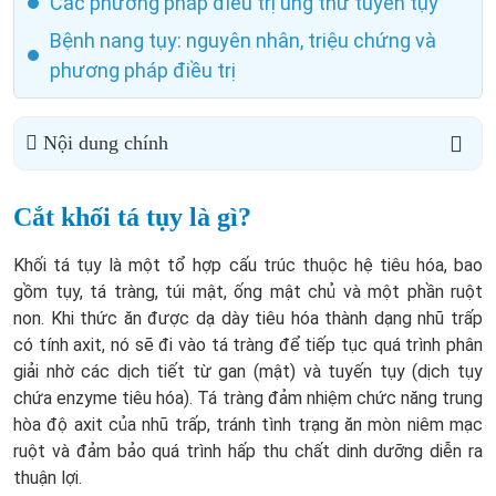
Các phương pháp điều trị ung thư tuyến tụy
Bệnh nang tụy: nguyên nhân, triệu chứng và
phương pháp điều trị
Nội dung chính
Cắt khối tá tụy là gì?
Khối tá tụy là một tổ hợp cấu trúc thuộc hệ tiêu hóa, bao
gồm tụy, tá tràng, túi mật, ống mật chủ và một phần ruột
non. Khi thức ăn được dạ dày tiêu hóa thành dạng nhũ trấp
có tính axit, nó sẽ đi vào tá tràng để tiếp tục quá trình phân
giải nhờ các dịch tiết từ gan (mật) và tuyến tụy (dịch tụy
chứa enzyme tiêu hóa). Tá tràng đảm nhiệm chức năng trung
hòa độ axit của nhũ trấp, tránh tình trạng ăn mòn niêm mạc
ruột và đảm bảo quá trình hấp thu chất dinh dưỡng diễn ra
thuận lợi.