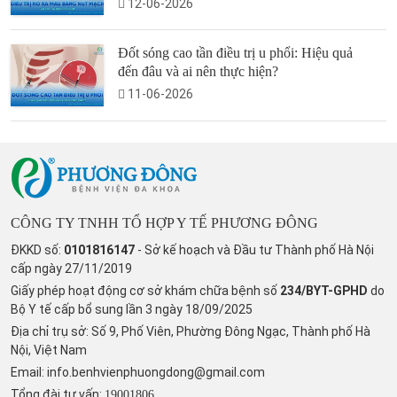
12-06-2026
Đốt sóng cao tần điều trị u phổi: Hiệu quả
đến đâu và ai nên thực hiện?
11-06-2026
CÔNG TY TNHH TỔ HỢP Y TẾ PHƯƠNG ĐÔNG
ĐKKD số:
0101816147
- Sở kế hoạch và Đầu tư Thành phố Hà Nội
cấp ngày 27/11/2019
Giấy phép hoạt động cơ sở khám chữa bệnh số
234/BYT-GPHD
do
Bộ Y tế cấp bổ sung lần 3 ngày 18/09/2025
Địa chỉ trụ sở: Số 9, Phố Viên, Phường Đông Ngạc, Thành phố Hà
Nội, Việt Nam
Email:
info.benhvienphuongdong@gmail.com
Tổng đài tư vấn:
19001806