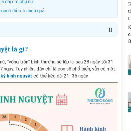
ủa chị em phụ nữ
K
 cách điều trị hiệu quả
t
K
c
B
ệt là gì?
ữ, “vòng tròn” bình thường sẽ lặp lại sau 28 ngày tới 31
 7 ngày. Tuy nhiên, đây chỉ là con số phổ biến, vẫn có một
 kỳ kinh nguyệt
có thể kéo dài 21- 35 ngày.