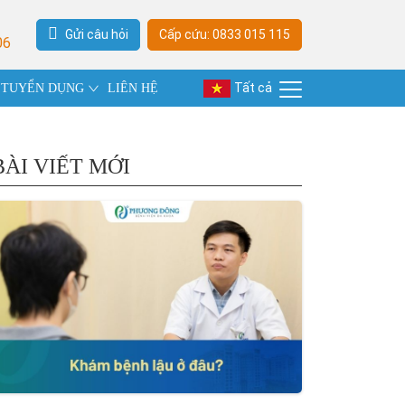
Gửi câu hỏi
Cấp cứu: 0833 015 115
06
Tất cả
TUYỂN DỤNG
LIÊN HỆ
BÀI VIẾT MỚI