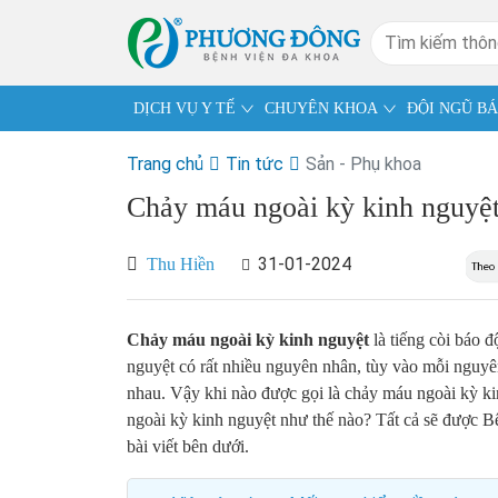
DỊCH VỤ Y TẾ
CHUYÊN KHOA
ĐỘI NGŨ BÁ
Trang chủ
Tin tức
Sản - Phụ khoa
Chảy máu ngoài kỳ kinh nguyệt
31-01-2024
Thu Hiền
Chảy máu ngoài kỳ kinh nguyệt
là tiếng còi báo 
nguyệt có rất nhiều nguyên nhân, tùy vào mỗi nguyên
nhau. Vậy khi nào được gọi là chảy máu ngoài kỳ ki
ngoài kỳ kinh nguyệt như thế nào? Tất cả sẽ được 
bài viết bên dưới.