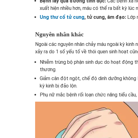
Bệnh lây qua đường tình dục:
Các bệnh xã hộ
xuất hiện nhiều hơn, máu có thể ra bất kỳ lúc 
Ung thư cổ tử cung
, tử cung, âm đạo:
Lớp n
Nguyên nhân khác
Ngoài các nguyên nhân
chảy máu ngoài kỳ kinh
xảy ra do 1 số yếu tố về thói quen sinh hoạt c
Nhiễm trùng bộ phận sinh dục do hoạt động th
thương.
Giảm cân đột ngột, chế độ dinh dưỡng không 
kỳ kinh bị đảo lộn.
Phụ nữ mắc bệnh rối loạn chức năng tiểu cầu,