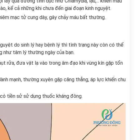
i lây qua đường tình dục như Chlamydia, lậu,... khiến máu
nào, kể cả những khi chưa đến giai đoạn kinh nguyệt.
iêm mạc tử cung dày, gây chảy máu bất thường.
 nguyệt
do sinh lý hay bệnh lý thì tình trạng này còn có thể
ũng như tâm lý thường ngày của bạn.
ụt rửa, đưa vật lạ vào trong âm đạo khi vùng kín gặp tổn
lành mạnh, thường xuyên gặp căng thẳng, áp lực khiến chu
 có tiền sử sử dụng thuốc kháng đông.