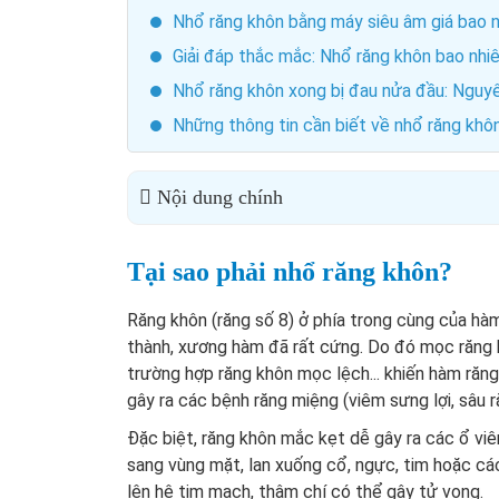
Nhổ răng khôn bằng máy siêu âm giá bao 
Giải đáp thắc mắc: Nhổ răng khôn bao nhiê
Nhổ răng khôn xong bị đau nửa đầu: Nguy
Những thông tin cần biết về nhổ răng khô
Nội dung chính
Tại sao phải nhổ răng khôn?
Răng khôn (răng số 8) ở phía trong cùng của h
thành, xương hàm đã rất cứng. Do đó mọc răng 
trường hợp răng khôn mọc lệch... khiến hàm răng
gây ra các bệnh răng miệng (viêm sưng lợi, sâu
Đặc biệt, răng khôn mắc kẹt dễ gây ra các ổ viê
sang vùng mặt, lan xuống cổ, ngực, tim hoặc các
lên hệ tim mach, thậm chí có thể gây tử vong.