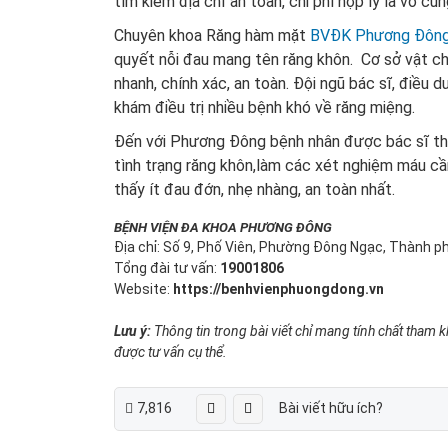
tìm kiếm địa chỉ an toàn, chi phí hợp lý là vô cù
Chuyên khoa Răng hàm mặt
BVĐK Phương Đôn
quyết nỗi đau mang tên răng khôn. Cơ sở vật chấ
nhanh, chính xác, an toàn. Đội ngũ bác sĩ, điều
khám điều trị nhiều bệnh khó về răng miệng.
Đến với Phương Đông bệnh nhân được bác sĩ th
tình trạng răng khôn,làm các xét nghiệm máu cầ
thấy ít đau đớn, nhẹ nhàng, an toàn nhất.
BỆNH VIỆN ĐA KHOA PHƯƠNG ĐÔNG
Địa chỉ: Số 9, Phố Viên, Phường Đông Ngạc, Thành p
Tổng đài tư vấn:
19001806
Website:
https://benhvienphuongdong.vn
Lưu ý:
Thông tin trong bài viết chỉ mang tính chất tham kh
được tư vấn cụ thể.
7,816
Bài viết hữu ích?