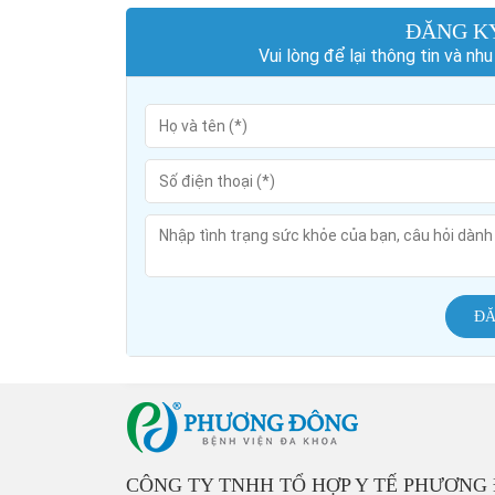
ĐĂNG K
Vui lòng để lại thông tin và n
ĐĂ
CÔNG TY TNHH TỔ HỢP Y TẾ PHƯƠNG