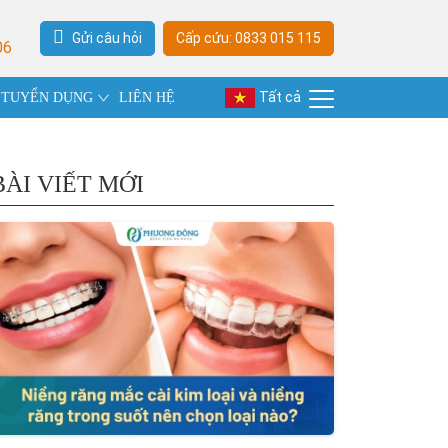
Gửi câu hỏi
Cấp cứu: 0833 015 115
06
Tất cả
TUYỂN DỤNG
LIÊN HỆ
BÀI VIẾT MỚI