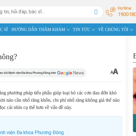
Hotline
190018
C SĨ
HƯỚNG DẪN THĂM KHÁM
TIN TỨC
VỀ CHÚNG TÔI
không?
ng phương pháp tiểu phẫu giúp loại bỏ các cơn đau đớn khó
i nào cần nhổ răng khôn, chi phí nhổ răng không giá thế nào
đọc cái nhìn cụ thể hơn về vấn đề này.
Bệnh viện Đa khoa Phương Đông