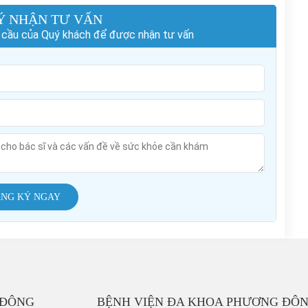
Ý NHẬN TƯ VẤN
hu cầu của Quý khách để được nhận tư vấn
NG KÝ NGAY
 ĐÔNG
BỆNH VIỆN ĐA KHOA PHƯƠNG ĐÔ