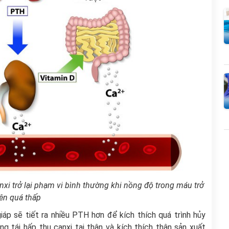
xi trở lại phạm vi bình thường khi nồng độ trong máu trở
ên quá thấp
iáp sẽ tiết ra nhiều PTH hơn để kích thích quá trình hủy
g tái hấp thu canxi tại thận và kích thích thận sản xuất