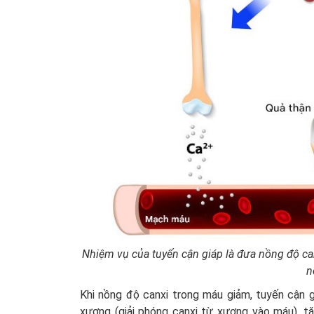
Nhiệm vụ của tuyến cận giáp là đưa nồng độ can
n
Khi nồng độ canxi trong máu giảm, tuyến cận g
xương (giải phóng canxi từ xương vào máu), tăn