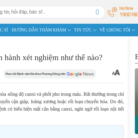
Hotline
190018
C SĨ
HƯỚNG DẪN THĂM KHÁM
TIN TỨC
VỀ CHÚNG TÔI
n hành xét nghiệm như thế nào?
 hòa nồng độ canxi và phốt pho trong máu. Bất thường trong chỉ
tuyến cận giáp, loãng xương hoặc rối loạn chuyển hóa. Do đó,
h có biểu hiện mất cân bằng canxi, nghi ngờ rối loạn nội tiết
h