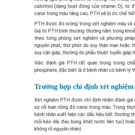
calcitriol (dạng hoạt động của vitamin D), từ đ
canxi trong máu tăng cao, PTH sẽ bị ức chế tiết
PTH được đo lường trong xét nghiệm máu và có
Giá trị PTH bình thường thường nằm trong khoản
theo từng phòng xét nghiệm và phương pháp
nguyên phát, thứ phát do suy thận mạn hoặc th
suy cận giáp, thường do phẫu thuật tuyến giáp h
Việc đánh giá PTH rất quan trọng trong chẩ
phosphate, đặc biệt là ở bệnh nhân có bệnh lý 
Trường hợp chỉ định xét nghiệm
Xét nghiệm PTH được chỉ định nhằm đánh giá c
sự rối loạn nồng độ canxi trong máu. Trong th
bệnh nhân xuất hiện các dấu hiệu bất thường nh
mỏi kéo dài, đau bụng, khát nước liên tục) hoặ
không rõ nguyên nhân).