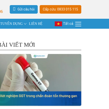
Gửi câu hỏi
Cấp cứu: 0833 015 115
06
Tất cả
TUYỂN DỤNG
LIÊN HỆ
BÀI VIẾT MỚI