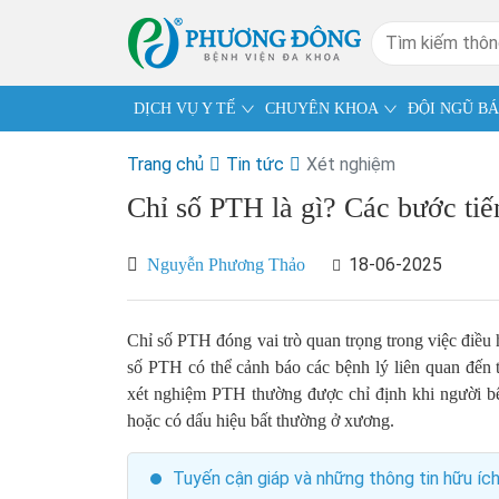
DỊCH VỤ Y TẾ
CHUYÊN KHOA
ĐỘI NGŨ BÁ
Trang chủ
Tin tức
Xét nghiệm
Chỉ số PTH là gì? Các bước tiế
18-06-2025
Nguyễn Phương Thảo
Chỉ số PTH đóng vai trò quan trọng trong việc điều
số PTH có thể cảnh báo các bệnh lý liên quan đến 
xét nghiệm PTH thường được chỉ định khi người bện
hoặc có dấu hiệu bất thường ở xương.
Tuyến cận giáp và những thông tin hữu íc