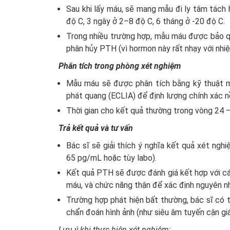
Sau khi lấy máu, sẽ mang mẫu đi ly tâm tác
độ C, 3 ngày ở 2–8 độ C, 6 tháng ở -20 độ C.
Trong nhiều trường hợp, mẫu máu được bảo q
phân hủy PTH (vì hormon này rất nhạy với nhiệ
Phân tích trong phòng xét nghiệm
Mẫu máu sẽ được phân tích bằng kỹ thuật mi
phát quang (ECLIA) để định lượng chính xác 
Thời gian cho kết quả thường trong vòng 24 –
Trả kết quả và tư vấn
Bác sĩ sẽ giải thích ý nghĩa kết quả xét ngh
65 pg/mL hoặc tùy labo).
Kết quả PTH sẽ được đánh giá kết hợp với các
máu, và chức năng thận để xác định nguyên nhâ
Trường hợp phát hiện bất thường, bác sĩ có
chẩn đoán hình ảnh (như siêu âm tuyến cận gi
Lưu ý khi thực hiện xét nghiệm: