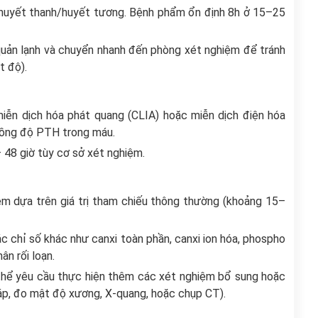
h huyết thanh/huyết tương. Bệnh phẩm ổn định 8h ở 15–25
uản lạnh và chuyển nhanh đến phòng xét nghiệm để tránh
t độ).
ễn dịch hóa phát quang (CLIA) hoặc miễn dịch điện hóa
nồng độ PTH trong máu.
 48 giờ tùy cơ sở xét nghiệm.
iệm dựa trên giá trị tham chiếu thông thường (khoảng 15–
 chỉ số khác như canxi toàn phần, canxi ion hóa, phospho
n rối loạn.
 thể yêu cầu thực hiện thêm các xét nghiệm bổ sung hoặc
áp, đo mật độ xương, X-quang, hoặc chụp CT).