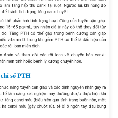
ó làm tăng hấp thu canxi tại ruột. Ngược lại, khi nồng độ
 để tránh tình trạng tăng canxi huyết.
 thể phản ánh tình trạng hoạt động của tuyến cận giáp.
g 15–65 pg/mL, tuy nhiên giá trị này có thể thay đổi tùy
 đo. Tăng PTH có thể gặp trong bệnh cường cận giáp
iếu vitamin D, trong khi giảm PTH có thể là dấu hiệu của
oặc rối loạn miễn dịch.
n đoán và theo dõi các rối loạn về chuyển hóa canxi-
thận mạn tính hoặc bệnh lý xương chuyển hóa.
 chỉ số PTH
hức năng tuyến cận giáp và xác định nguyên nhân gây ra
ực tế lâm sàng, xét nghiệm này thường được thực hiện khi
ư tăng canxi máu (biểu hiện qua tình trạng buồn nôn, mệt
c hạ canxi máu (gây chuột rút, tê bì ở ngón tay, đau bụng