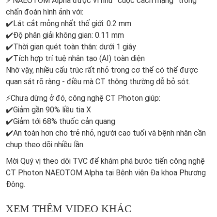
⚡️ NAEOTOM Alpha được ví như “cuộc cách mạng” trong
chẩn đoán hình ảnh với:
✔️Lát cắt mỏng nhất thế giới: 0.2 mm
✔️Độ phân giải không gian: 0.11 mm
✔️Thời gian quét toàn thân: dưới 1 giây
✔️Tích hợp trí tuệ nhân tạo (AI) toàn diện
Nhờ vậy, nhiều cấu trúc rất nhỏ trong cơ thể có thể được
quan sát rõ ràng - điều mà CT thông thường dễ bỏ sót.
⚡️Chưa dừng ở đó, công nghệ CT Photon giúp:
✔️Giảm gần 90% liều tia X
✔️Giảm tới 68% thuốc cản quang
✔️An toàn hơn cho trẻ nhỏ, người cao tuổi và bệnh nhân cần
chụp theo dõi nhiều lần.
Mời Quý vị theo dõi TVC để khám phá bước tiến công nghệ
CT Photon NAEOTOM Alpha tại Bệnh viện Đa khoa Phương
Đông.
XEM THÊM VIDEO KHÁC