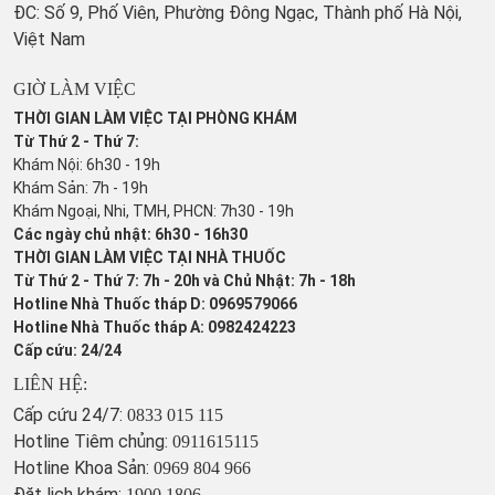
ĐC: Số 9, Phố Viên, Phường Đông Ngạc, Thành phố Hà Nội,
Việt Nam
GIỜ LÀM VIỆC
THỜI GIAN LÀM VIỆC TẠI PHÒNG KHÁM
Từ Thứ 2 - Thứ 7:
Khám Nội: 6h30 - 19h
Khám Sản: 7h - 19h
Khám Ngoại, Nhi, TMH, PHCN: 7h30 - 19h
Các ngày chủ nhật: 6h30 - 16h30
THỜI GIAN LÀM VIỆC TẠI NHÀ THUỐC
Từ Thứ 2 - Thứ 7: 7h - 20h và Chủ Nhật: 7h - 18h
Hotline Nhà Thuốc tháp D: 0969579066
Hotline Nhà Thuốc tháp A: 0982424223
Cấp cứu: 24/24
LIÊN HỆ:
Cấp cứu 24/7:
0833 015 115
Hotline Tiêm chủng:
0911615115
Hotline Khoa Sản:
0969 804 966
Đặt lịch khám:
1900 1806