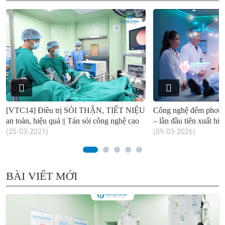
[VTC14] Điều trị SỎI THẬN, TIẾT NIỆU
Công nghệ đếm photon
an toàn, hiệu quả || Tán sỏi công nghệ cao
– lần đầu tiên xuất hi
(25-03-2021)
(09-03-2026)
BÀI VIẾT MỚI