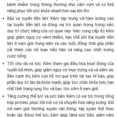
bệnh nhiễm trùng thông thường như cảm cúm và có khả
năng phục hồi sức khỏe nhanh hơn sau khi ốm.
Bảo vệ tuyến tiền liệt: Kẽm tập trung với hàm lượng cao
tại tuyến tiền liệt và đóng vai trò quan trọng trong việc
duy trì chức năng của cơ quan này. Việc cung cấp đủ kẽm
giúp giảm nguy cơ viêm nhiễm, hạn chế phì đại tuyến tiền
liệt ở nam giới trung niên và cao tuổi, đồng thời góp phần
cải thiện các rối loạn tiểu tiện và nâng cao chất lượng
cuộc sống.
Tốt cho da và tóc: Kẽm tham gia điều hòa hoạt động của
tuyến bã nhờn, giúp giảm nguy cơ mụn trứng cá và viêm da.
Bên cạnh đó, kẽm còn hỗ trợ quá trình tái tạo tế bào, góp
phần duy trì làn da khỏe mạnh, giúp tóc chắc khỏe hơn, hạn
chế tình trạng rụng tóc và bạc tóc sớm ở nam giới.
Tăng cường thể lực và sức bền:
Kẽm có vai trò trong tổng
hợp protein, phục hồi mô cơ và chuyển hóa năng lượng. Đối
với nam giới thường xuyên vận động, tập luyện thể thao
hoặc lao động thể lực, kẽm giúp tăng sức bền, giảm cảm