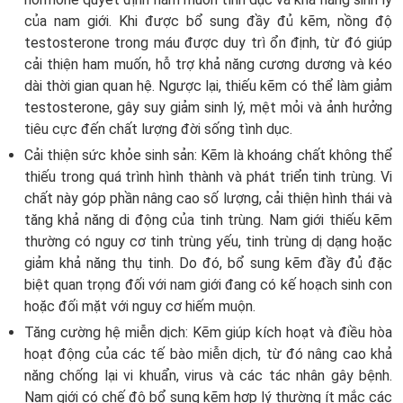
của nam giới. Khi được bổ sung đầy đủ kẽm, nồng độ
testosterone trong máu được duy trì ổn định, từ đó giúp
cải thiện ham muốn, hỗ trợ khả năng cương dương và kéo
dài thời gian quan hệ. Ngược lại, thiếu kẽm có thể làm giảm
testosterone, gây suy giảm sinh lý, mệt mỏi và ảnh hưởng
tiêu cực đến chất lượng đời sống tình dục.
Cải thiện sức khỏe sinh sản: Kẽm là khoáng chất không thể
thiếu trong quá trình hình thành và phát triển tinh trùng. Vi
chất này góp phần nâng cao số lượng, cải thiện hình thái và
tăng khả năng di động của tinh trùng. Nam giới thiếu kẽm
thường có nguy cơ tinh trùng yếu, tinh trùng dị dạng hoặc
giảm khả năng thụ tinh. Do đó, bổ sung kẽm đầy đủ đặc
biệt quan trọng đối với nam giới đang có kế hoạch sinh con
hoặc đối mặt với nguy cơ hiếm muộn.
Tăng cường hệ miễn dịch: Kẽm giúp kích hoạt và điều hòa
hoạt động của các tế bào miễn dịch, từ đó nâng cao khả
năng chống lại vi khuẩn, virus và các tác nhân gây bệnh.
Nam giới có chế độ bổ sung kẽm hợp lý thường ít mắc các