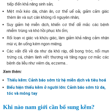
tiếp đến khả năng sinh sản;
Mệt mỏi kéo dài, chán ăn, cơ thể uể oải, giảm cảm giác
thèm ăn và sụt cân không rõ nguyên nhân;
Suy giảm hệ miễn dịch, khiến cơ thể dễ mắc các bệnh
nhiễm trùng và khó hồi phục khi ốm;
Rối loạn vị giác và khứu giác, làm giảm khả năng cảm nhận
mùi vị, ăn uống kém ngon miệng;
Các vấn đề về da như da khô ráp, dễ bong tróc, nổi mụn
trứng cá, chậm lành vết thương và tăng nguy cơ mắc các
bệnh da liễu như viêm da, eczema…
Xem thêm:
Thiếu kẽm: Cảnh báo sớm từ hệ miễn dịch và tiêu hoá
Biểu hiện thiếu kẽm ở người lớn: Cảnh báo sớm từ da,
tóc và móng tay
Khi nào nam giới cần bổ sung kẽm?