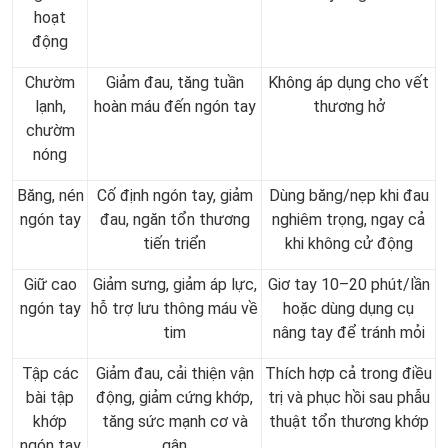
hoạt
động
Chườm
Giảm đau, tăng tuần
Không áp dụng cho vết
lạnh,
hoàn máu đến ngón tay
thương hở
chườm
nóng
Băng, nén
Cố định ngón tay, giảm
Dùng băng/nẹp khi đau
ngón tay
đau, ngăn tổn thương
nghiêm trọng, ngay cả
tiến triển
khi không cử động
Giữ cao
Giảm sưng, giảm áp lực,
Giơ tay 10–20 phút/lần
ngón tay
hỗ trợ lưu thông máu về
hoặc dùng dụng cụ
tim
nâng tay để tránh mỏi
Tập các
Giảm đau, cải thiện vận
Thích hợp cả trong điều
bài tập
động, giảm cứng khớp,
trị và phục hồi sau phẫu
khớp
tăng sức mạnh cơ và
thuật tổn thương khớp
ngón tay
gân