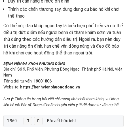
Duy trì cân nặng ở mức ổn định
Tránh các chấn thương tay, dùng dụng cụ bảo hộ khi chơi
thể thao
Có thể nói, đau khớp ngón tay là biểu hiện phổ biến và có thể
điều trị dứt điểm nếu người bệnh đi thăm khám sớm và tuân
thủ đúng theo các hướng dẫn điều trị. Ngoài ra, bạn nên duy
trì cân nặng ổn định, hạn chế vận động nặng và đeo đồ bảo
hộ khi chơi các hoạt động thể thao ngoài trời.
BỆNH VIỆN ĐA KHOA PHƯƠNG ĐÔNG
Địa chỉ: Số 9, Phố Viên, Phường Đông Ngạc, Thành phố Hà Nội, Việt
Nam
Tổng đài tư vấn:
19001806
Website:
https://benhvienphuongdong.vn
Lưu ý:
Thông tin trong bài viết chỉ mang tính chất tham khảo, vui lòng
liên hệ với Bác sĩ, Dược sĩ hoặc chuyên viên y tế để được tư vấn cụ thể.
960
Bài viết hữu ích?