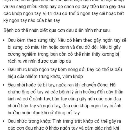
và lan sang nhiều khớp hay do chèn ép dây thần kinh gây đau
các khớp ngón tay. Vị trí đau có thể ở ngón tay cái hoặc bất
kỳ ngón tay nào của bàn tay.
Bệnh có thể nhận biết qua cơn đau điển hình như sau:
Đau kèm theo sưng tấy: Nếu có kèm theo gãy, ngón tay sẽ
bị sưng, có màu tím hoặc xanh và đau dữ dội. Nếu bị gãy
xương nghiêm trọng, bạn còn có thể nhìn thấy xương bị
rách ra và nhìn được qua lớp da
Đau nhức khớp ngón tay kèm nóng đỏ: Đây có thể là dấu
hiệu của nhiễm trùng khớp, viêm khớp
Đau nhói hoặc tê bì tay, ngứa ran khi chuyển động: Hội
chứng ống cố tay và các bệnh lý ảnh hưởng đến dây thần
kinh và cơ ở cánh tay, bàn tay cũng gây nên các cơn đau
nhói ở bàn tay và ngón tay, đau các khớp ngón tay bị ảnh
hưởng hoặc đau khi cử động cổ tay
Đau nhức trong khớp: Tình trạng trật khớp có thể gây ra
các cơn đau nhức ở khớp ngón tay và cảm giác nhói khi