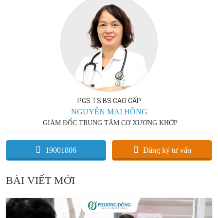
PGS.TS.BS CAO CẤP
NGUYỄN MAI HỒNG
GIÁM ĐỐC TRUNG TÂM CƠ XƯƠNG KHỚP
19001806
Đăng ký tư vấn
BÀI VIẾT MỚI