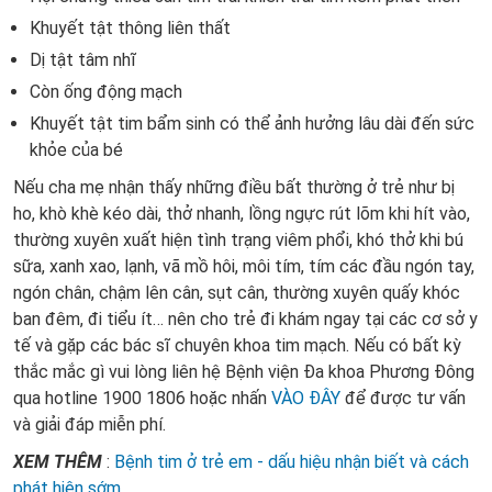
Khuyết tật thông liên thất
Dị tật tâm nhĩ
Còn ống động mạch
Khuyết tật tim bẩm sinh có thể ảnh hưởng lâu dài đến sức
khỏe của bé
Nếu cha mẹ nhận thấy những điều bất thường ở trẻ như bị
ho, khò khè kéo dài, thở nhanh, lồng ngực rút lõm khi hít vào,
thường xuyên xuất hiện tình trạng viêm phổi, khó thở khi bú
sữa, xanh xao, lạnh, vã mồ hôi, môi tím, tím các đầu ngón tay,
ngón chân, chậm lên cân, sụt cân, thường xuyên quấy khóc
ban đêm, đi tiểu ít… nên cho trẻ đi khám ngay tại các cơ sở y
tế và gặp các bác sĩ chuyên khoa tim mạch. Nếu có bất kỳ
thắc mắc gì vui lòng liên hệ Bệnh viện Đa khoa Phương Đông
qua hotline 1900 1806 hoặc nhấn
VÀO ĐÂY
để được tư vấn
và giải đáp miễn phí.
XEM THÊM
:
Bệnh tim ở trẻ em - dấu hiệu nhận biết và cách
phát hiện sớm