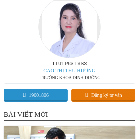
TTƯT.PGS.TS.BS
CAO THỊ THU HƯƠNG
TRƯỞNG KHOA DINH DƯỠNG
19001806
Đăng ký tư vấn
BÀI VIẾT MỚI