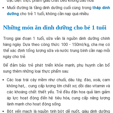
đặc biệt thực phẩm giàu chất béo không bão hòa.
Muối đường là tầng dinh dưỡng cuối cùng trong
tháp dinh
dưỡng
cho trẻ 1 tuổi, không cần nạp quá nhiều.
Những món ăn dinh dưỡng cho bé 1 tuổi
Trong giai đoạn 1 tuổi, sữa vẫn là nguồn dinh dưỡng chính
hàng ngày. Dựa theo công thức 100 - 150ml/kg, cha mẹ có
thể xác định tổng lượng sữa và nước trung bình cần nạp mỗi
ngày cho trẻ.
Để đảm bảo trẻ phát triển khỏe mạnh, phụ huynh cần bổ
sung thêm những loại thực phẩm sau:
Các loại trái cây mềm như chuối, dâu tây, đào, xoài, cam
không hạt,... cung cấp lượng lớn chất xơ, dồi dào vitamin và
các khoáng chất thiết yếu. Trẻ đều đặn hoa quả làm giảm
áp lực hoạt động đến hệ tiêu hóa, cung cấp năng lượng
lành mạnh cho hoạt động sống.
Bột yến mạch là nguồn tinh bột dễ nuốt, giàu dinh dưỡng