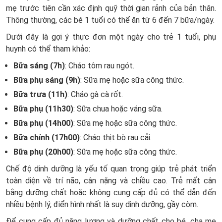
mẹ trước tiên cần xác định quỹ thời gian rảnh của bản thân.
Thông thường, các bé 1 tuổi có thể ăn từ 6 đến 7 bữa/ngày.
Dưới đây là gợi ý thực đơn một ngày cho trẻ 1 tuổi, phụ
huynh có thể tham khảo:
Bữa sáng (7h)
: Cháo tôm rau ngót.
Bữa phụ sáng (9h)
: Sữa mẹ hoặc sữa công thức.
Bữa trưa (11h)
: Cháo gà cà rốt.
Bữa phụ (11h30)
: Sữa chua hoặc váng sữa.
Bữa phụ (14h00)
: Sữa mẹ hoặc sữa công thức.
Bữa chính (17h00)
: Cháo thịt bò rau cải.
Bữa phụ (20h00)
: Sữa mẹ hoặc sữa công thức.
Chế độ dinh dưỡng là yếu tố quan trọng giúp trẻ phát triển
toàn diện về trí não, cân nặng và chiều cao. Trẻ mất cân
bằng dưỡng chất hoặc không cung cấp đủ có thể dẫn đến
nhiều bệnh lý, điển hình nhất là suy dinh dưỡng, gầy còm.
Để cung cấp đủ năng lượng và dưỡng chất cho bé, cha mẹ