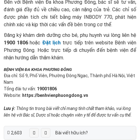
Đến với Bệnh viện Đa khoa Phương Đông, bác sĩ sẽ tư vấn,
đánh giá đầy đủ về chiều cao, cân nặng của trẻ. Các chỉ số
được phân tích chi tiết bằng máy INBODY 770, phát hiện
chính xác và kịp thời các vấn đề bên trong cơ thể.
Đăng ký khám dinh dưỡng cho bé, phụ huynh vui lòng liên hệ
1900 1806
hoặc
Đặt lịch
trực tiếp trên website Bệnh viện
Phương Đông. Hoặc trực tiếp di chuyển đến bệnh viện để
nhận hướng dẫn thăm khám.
BỆNH VIỆN ĐA KHOA PHƯƠNG ĐÔNG
Địa chỉ: Số 9, Phố Viên, Phường Đông Ngạc, Thành phố Hà Nội, Việt
Nam
Tổng đài tư vấn:
19001806
Website:
https://benhvienphuongdong.vn
Lưu ý:
Thông tin trong bài viết chỉ mang tính chất tham khảo, vui lòng
liên hệ với Bác sĩ, Dược sĩ hoặc chuyên viên y tế để được tư vấn cụ thể.
2,603
Bài viết hữu ích?