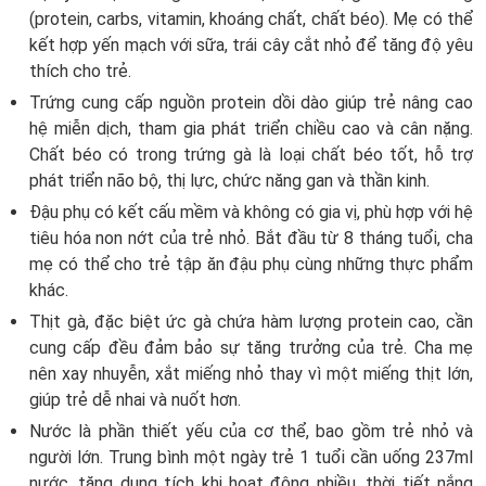
(protein, carbs, vitamin, khoáng chất, chất béo). Mẹ có thể
kết hợp yến mạch với sữa, trái cây cắt nhỏ để tăng độ yêu
thích cho trẻ.
Trứng cung cấp nguồn protein dồi dào giúp trẻ nâng cao
hệ miễn dịch, tham gia phát triển chiều cao và cân nặng.
Chất béo có trong trứng gà là loại chất béo tốt, hỗ trợ
phát triển não bộ, thị lực, chức năng gan và thần kinh.
Đậu phụ có kết cấu mềm và không có gia vị, phù hợp với hệ
tiêu hóa non nớt của trẻ nhỏ. Bắt đầu từ 8 tháng tuổi, cha
mẹ có thể cho trẻ tập ăn đậu phụ cùng những thực phẩm
khác.
Thịt gà, đặc biệt ức gà chứa hàm lượng protein cao, cần
cung cấp đều đảm bảo sự tăng trưởng của trẻ. Cha mẹ
nên xay nhuyễn, xắt miếng nhỏ thay vì một miếng thịt lớn,
giúp trẻ dễ nhai và nuốt hơn.
Nước là phần thiết yếu của cơ thể, bao gồm trẻ nhỏ và
người lớn. Trung bình một ngày trẻ 1 tuổi cần uống 237ml
nước, tăng dung tích khi hoạt động nhiều, thời tiết nắng