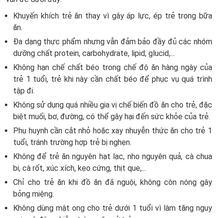
Khuyến khích trẻ ăn thay vì gây áp lực, ép trẻ trong bữa
ăn.
Đa dạng thực phẩm nhưng vẫn đảm bảo đầy đủ các nhóm
dưỡng chất protein, carbohydrate, lipid, glucid,...
Không hạn chế chất béo trong chế độ ăn hàng ngày của
trẻ 1 tuổi, trẻ khi này cần chất béo để phục vụ quá trình
tập đi.
Không sử dụng quá nhiều gia vị chế biến đồ ăn cho trẻ, đặc
biệt muối, bơ, đường, có thể gây hại đến sức khỏe của trẻ.
Phụ huynh cần cắt nhỏ hoặc xay nhuyễn thức ăn cho trẻ 1
tuổi, tránh trường hợp trẻ bị nghẹn.
Không để trẻ ăn nguyên hạt lạc, nho nguyên quả, cà chua
bi, cà rốt, xúc xích, kẹo cứng, thịt que,...
Chỉ cho trẻ ăn khi đồ ăn đã nguội, không còn nóng gây
bỏng miệng.
Không dùng mật ong cho trẻ dưới 1 tuổi vì làm tăng nguy