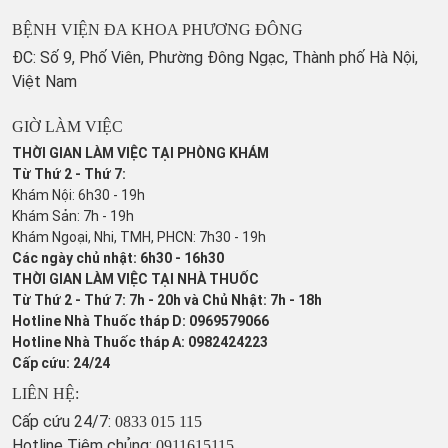
BỆNH VIỆN ĐA KHOA PHƯƠNG ĐÔNG
ĐC: Số 9, Phố Viên, Phường Đông Ngạc, Thành phố Hà Nội,
Việt Nam
GIỜ LÀM VIỆC
THỜI GIAN LÀM VIỆC TẠI PHÒNG KHÁM
Từ Thứ 2 - Thứ 7:
Khám Nội: 6h30 - 19h
Khám Sản: 7h - 19h
Khám Ngoại, Nhi, TMH, PHCN: 7h30 - 19h
Các ngày chủ nhật: 6h30 - 16h30
THỜI GIAN LÀM VIỆC TẠI NHÀ THUỐC
Từ Thứ 2 - Thứ 7: 7h - 20h và Chủ Nhật: 7h - 18h
Hotline Nhà Thuốc tháp D: 0969579066
Hotline Nhà Thuốc tháp A: 0982424223
Cấp cứu: 24/24
LIÊN HỆ:
Cấp cứu 24/7:
0833 015 115
Hotline Tiêm chủng:
0911615115