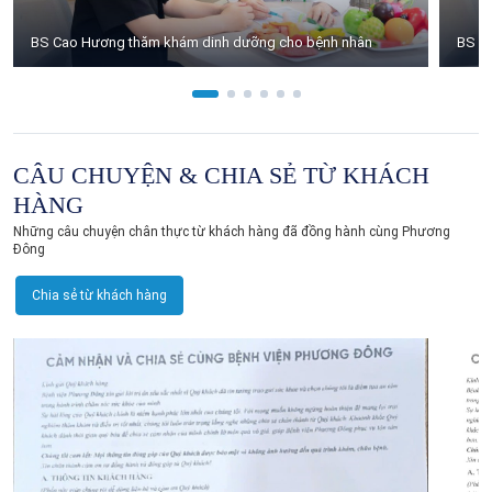
BS Cao Hương thăm khám dinh dưỡng cho bệnh nhân
BS C
CÂU CHUYỆN & CHIA SẺ TỪ KHÁCH
HÀNG
Những câu chuyện chân thực từ khách hàng đã đồng hành cùng Phương
Đông
Chia sẻ từ khách hàng