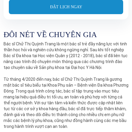
ĐẶT LỊCH NGAY
ĐÔI NÉT VỀ CHUYÊN GIA
Bác sĩ Chử Thị Quỳnh Trang là một bác sĩ trẻ đầy năng lực với tinh
thần học hỏi và nghiên cứu không ngừng nghỉ. Sau khi tốt nghiệp
Bác sĩ Đa khoa tại Học viện Quân y (2012 - 2018), bác sĩ đã liên tục
nâng cao trình độ chuyên môn thông qua các chương trình đào
tạo chuyên sâu về Sản phụ khoa tại Đại học Y Hà Nội.
Từ tháng 4/2020 đến nay, bác sĩ Chử Thị Quỳnh Trang là gương
mặt bác sĩ tiêu biểu tại Khoa Phụ sản – Bệnh viện Đa khoa Phương
Đông. Trong quá trình công tác, bác sĩ tập trung vào mục tiêu
mang lại hiệu quả điều trị tối ưu, an toàn và phù hợp với từng cá
thể người bệnh. Với sự tận tâm và kiến thức được cập nhật liên
tục từ các cơ sở y khoa hàng đầu, bác sĩ đã trực tiếp thăm khám,
đánh giá và theo dõi điều trị thành công cho nhiều chị em phụ nữ
mắc các bệnh lý phụ khoa, cũng như đồng hành cùng các mẹ bầu
trong hành trình vượt cạn an toàn.