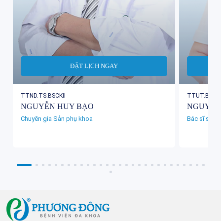
ĐẶT LỊCH NGAY
TTND.TS.BSCKII
TTUT.BSCKI
NGUYỄN HUY BẠO
NGUYỄN 
Chuyên gia Sản phụ khoa
Bác sĩ sản 