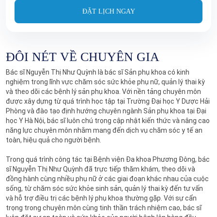
ĐẶT LỊCH NGAY
ĐÔI NÉT VỀ CHUYÊN GIA
Bác sĩ Nguyễn Thị Như Quỳnh là bác sĩ Sản phụ khoa có kinh
nghiệm trong lĩnh vực chăm sóc sức khỏe phụ nữ, quản lý thai kỳ
và theo dõi các bệnh lý sản phụ khoa. Với nền tảng chuyên môn
được xây dựng từ quá trình học tập tại Trường Đại học Y Dược Hải
Phòng và đào tạo định hướng chuyên ngành Sản phụ khoa tại Đại
học Y Hà Nội, bác sĩ luôn chú trọng cập nhật kiến thức và nâng cao
năng lực chuyên môn nhằm mang đến dịch vụ chăm sóc y tế an
toàn, hiệu quả cho người bệnh.
Trong quá trình công tác tại Bệnh viện Đa khoa Phương Đông, bác
sĩ Nguyễn Thị Như Quỳnh đã trực tiếp thăm khám, theo dõi và
đồng hành cùng nhiều phụ nữ ở các giai đoạn khác nhau của cuộc
sống, từ chăm sóc sức khỏe sinh sản, quản lý thai kỳ đến tư vấn
và hỗ trợ điều trị các bệnh lý phụ khoa thường gặp. Với sự cẩn
trọng trong chuyên môn cùng tinh thần trách nhiệm cao, bác sĩ