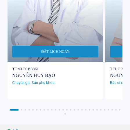
ĐẶT LỊCH NGAY
TTND.TS.BSCKII
TTUT.BSCKI
NGUYỄN HUY BẠO
NGUYỄN 
Chuyên gia Sản phụ khoa
Bác sĩ sản 