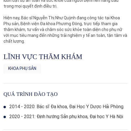
luôn đặt sự an toàn và sức khỏe của người bệnh lên hàng đầu
trong mọi quyết định điều trị.
Hiện nay, Bác sĩ Nguyễn Thị Như Quỳnh đang công tác tại Khoa
Phụ sản, Bệnh viện Đa khoa Phương Đông, trực tiếp tham gia
thăm khám, tư vấn và chăm sóc sức khỏe toàn diện cho phụ nữ
với mục tiêu mang đến những trải nghiệm y tế an toàn, tận tâm và
chất lượng.
LĨNH VỰC THĂM KHÁM
KHOA PHỤ SẢN
QUÁ TRÌNH ĐÀO TẠO
2014 - 2020: Bác sĩ Đa khoa, Đại Học Y Dược Hải Phòng.
2020 - 2021: Định hướng Sản phụ khoa, Đại học Y Hà Nội