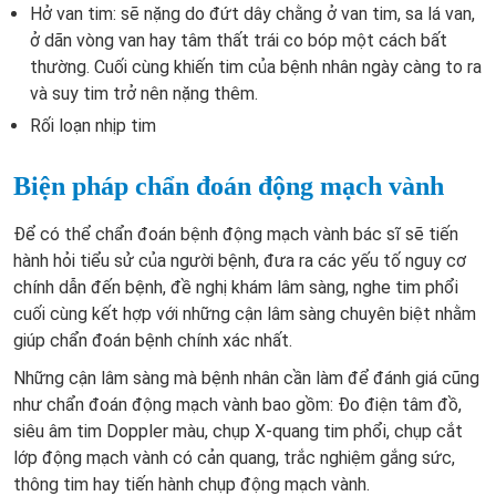
Hở van tim: sẽ nặng do đứt dây chằng ở van tim, sa lá van,
ở dãn vòng van hay tâm thất trái co bóp một cách bất
thường. Cuối cùng khiến tim của bệnh nhân ngày càng to ra
và suy tim trở nên nặng thêm.
Rối loạn nhịp tim
Biện pháp chẩn đoán động mạch vành
Để có thể chẩn đoán bệnh động mạch vành bác sĩ sẽ tiến
hành hỏi tiểu sử của người bệnh, đưa ra các yếu tố nguy cơ
chính dẫn đến bệnh, đề nghị khám lâm sàng, nghe tim phổi
cuối cùng kết hợp với những cận lâm sàng chuyên biệt nhằm
giúp chẩn đoán bệnh chính xác nhất.
Những cận lâm sàng mà bệnh nhân cần làm để đánh giá cũng
như chẩn đoán động mạch vành bao gồm: Đo điện tâm đồ,
siêu âm tim Doppler màu, chụp X-quang tim phổi, chụp cắt
lớp động mạch vành có cản quang, trắc nghiệm gắng sức,
thông tim hay tiến hành chụp động mạch vành.