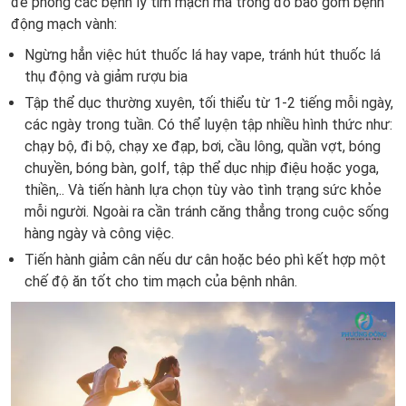
để phòng các bệnh lý tim mạch mà trong đó bao gồm bệnh
động mạch vành:
Ngừng hẳn việc hút thuốc lá hay vape, tránh hút thuốc lá
thụ động và giảm rượu bia
Tập thể dục thường xuyên, tối thiểu từ 1-2 tiếng mỗi ngày,
các ngày trong tuần. Có thể luyện tập nhiều hình thức như:
chạy bộ, đi bộ, chạy xe đạp, bơi, cầu lông, quần vợt, bóng
chuyền, bóng bàn, golf, tập thể dục nhịp điệu hoặc yoga,
thiền,.. Và tiến hành lựa chọn tùy vào tình trạng sức khỏe
mỗi người. Ngoài ra cần tránh căng thẳng trong cuộc sống
hàng ngày và công việc.
Tiến hành giảm cân nếu dư cân hoặc béo phì kết hợp một
chế độ ăn tốt cho tim mạch của bệnh nhân.