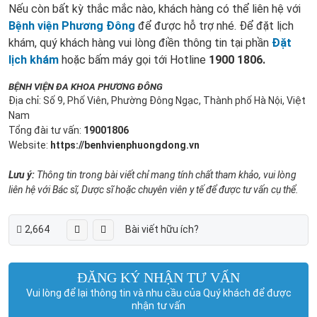
Nếu còn bất kỳ thắc mắc nào, khách hàng có thể liên hệ với
Bệnh viện Phương Đông
để được hỗ trợ nhé. Để đặt lịch
khám, quý khách hàng vui lòng điền thông tin tại phần
Đặt
lịch khám
hoặc bấm máy gọi tới Hotline
1900 1806.
BỆNH VIỆN ĐA KHOA PHƯƠNG ĐÔNG
Địa chỉ: Số 9, Phố Viên, Phường Đông Ngạc, Thành phố Hà Nội, Việt
Nam
Tổng đài tư vấn:
19001806
Website:
https://benhvienphuongdong.vn
Lưu ý:
Thông tin trong bài viết chỉ mang tính chất tham khảo, vui lòng
liên hệ với Bác sĩ, Dược sĩ hoặc chuyên viên y tế để được tư vấn cụ thể.
2,664
Bài viết hữu ích?
ĐĂNG KÝ NHẬN TƯ VẤN
Vui lòng để lại thông tin và nhu cầu của Quý khách để được
nhận tư vấn