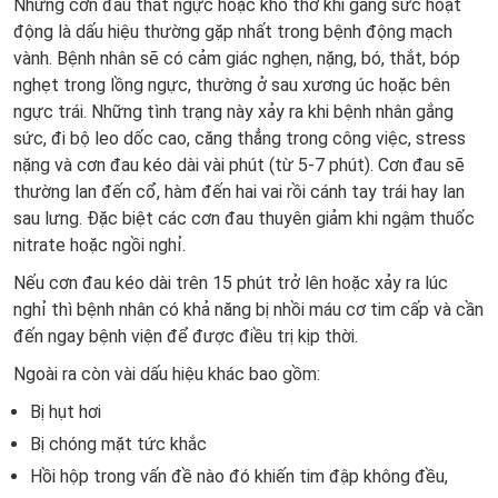
Những cơn đau thắt ngực hoặc khó thở khi gắng sức hoạt
động là dấu hiệu thường gặp nhất trong bệnh động mạch
vành. Bệnh nhân sẽ có cảm giác nghẹn, nặng, bó, thắt, bóp
nghẹt trong lồng ngực, thường ở sau xương úc hoặc bên
ngực trái. Những tình trạng này xảy ra khi bệnh nhân gắng
sức, đi bộ leo dốc cao, căng thẳng trong công việc, stress
nặng và cơn đau kéo dài vài phút (từ 5-7 phút). Cơn đau sẽ
thường lan đến cổ, hàm đến hai vai rồi cánh tay trái hay lan
sau lưng. Đặc biệt các cơn đau thuyên giảm khi ngậm thuốc
nitrate hoặc ngồi nghỉ.
Nếu cơn đau kéo dài trên 15 phút trở lên hoặc xảy ra lúc
nghỉ thì bệnh nhân có khả năng bị nhồi máu cơ tim cấp và cần
đến ngay bệnh viện để được điều trị kịp thời.
Ngoài ra còn vài dấu hiệu khác bao gồm:
Bị hụt hơi
Bị chóng mặt tức khắc
Hồi hộp trong vấn đề nào đó khiến tim đập không đều,