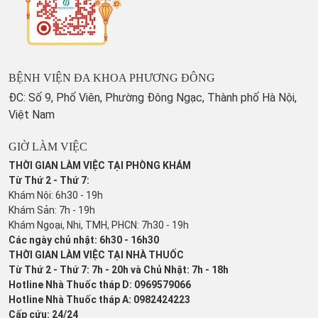
BỆNH VIỆN ĐA KHOA PHƯƠNG ĐÔNG
ĐC: Số 9, Phố Viên, Phường Đông Ngạc, Thành phố Hà Nội,
Việt Nam
GIỜ LÀM VIỆC
THỜI GIAN LÀM VIỆC TẠI PHÒNG KHÁM
Từ Thứ 2 - Thứ 7:
Khám Nội: 6h30 - 19h
Khám Sản: 7h - 19h
Khám Ngoại, Nhi, TMH, PHCN: 7h30 - 19h
Các ngày chủ nhật: 6h30 - 16h30
THỜI GIAN LÀM VIỆC TẠI NHÀ THUỐC
Từ Thứ 2 - Thứ 7: 7h - 20h và Chủ Nhật: 7h - 18h
Hotline Nhà Thuốc tháp D: 0969579066
Hotline Nhà Thuốc tháp A: 0982424223
Cấp cứu: 24/24