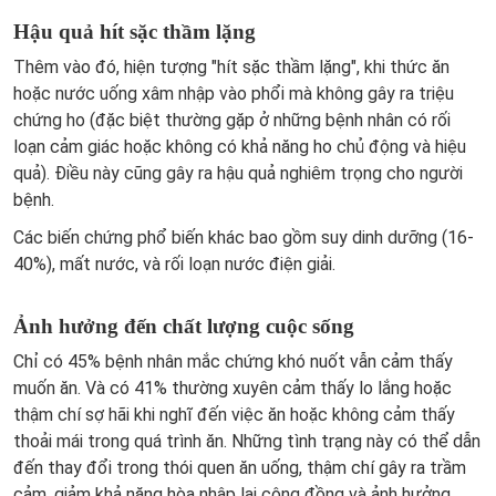
Hậu quả hít sặc thầm lặng
Thêm vào đó, hiện tượng "hít sặc thầm lặng", khi thức ăn
hoặc nước uống xâm nhập vào phổi mà không gây ra triệu
chứng ho (đặc biệt thường gặp ở những bệnh nhân có rối
loạn cảm giác hoặc không có khả năng ho chủ động và hiệu
quả). Điều này cũng gây ra hậu quả nghiêm trọng cho người
bệnh.
Các biến chứng phổ biến khác bao gồm suy dinh dưỡng (16-
40%), mất nước, và rối loạn nước điện giải.
Ảnh hưởng đến chất lượng cuộc sống
Chỉ có 45% bệnh nhân mắc chứng khó nuốt vẫn cảm thấy
muốn ăn. Và có 41% thường xuyên cảm thấy lo lắng hoặc
thậm chí sợ hãi khi nghĩ đến việc ăn hoặc không cảm thấy
thoải mái trong quá trình ăn. Những tình trạng này có thể dẫn
đến thay đổi trong thói quen ăn uống, thậm chí gây ra trầm
cảm, giảm khả năng hòa nhập lại cộng đồng và ảnh hưởng