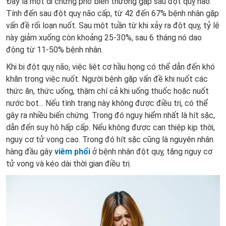
Đây là một di chứng phổ biến thường gặp sau đột quỵ não.
Tính đến sau đột quỵ não cấp, từ 42 đến 67% bệnh nhân gặp
vấn đề rối loạn nuốt. Sau một tuần từ khi xảy ra đột quỵ, tỷ lệ
này giảm xuống còn khoảng 25-30%, sau 6 tháng nó dao
động từ 11-50% bệnh nhân.
Khi bị đột quỵ não, việc liệt cơ hầu họng có thể dẫn đến khó
khăn trong việc nuốt. Người bệnh gặp vấn đề khi nuốt các
thức ăn, thức uống, thậm chí cả khi uống thuốc hoặc nuốt
nước bọt... Nếu tình trạng này không được điều trị, có thể
gây ra nhiều biến chứng. Trong đó nguy hiểm nhất là hít sặc,
dẫn đến suy hô hấp cấp. Nếu không được can thiệp kịp thời,
nguy cơ tử vong cao. Trong đó hít sặc cũng là nguyên nhân
hàng đầu gây
viêm phổi
ở bệnh nhân đột quỵ, tăng nguy cơ
tử vong và kéo dài thời gian điều trị.