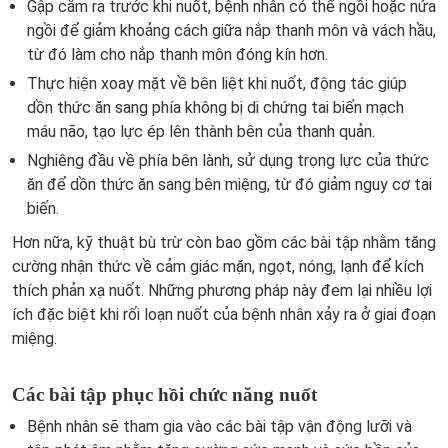
Gập cằm ra trước khi nuốt, bệnh nhân có thể ngồi hoặc nửa
ngồi để giảm khoảng cách giữa nắp thanh môn và vách hầu,
từ đó làm cho nắp thanh môn đóng kín hơn.
Thực hiện xoay mặt về bên liệt khi nuốt, động tác giúp
dồn thức ăn sang phía không bị di chứng tai biến mạch
máu não, tạo lực ép lên thành bên của thanh quản.
Nghiêng đầu về phía bên lành, sử dụng trọng lực của thức
ăn để dồn thức ăn sang bên miệng, từ đó giảm nguy cơ tai
biến.
Hơn nữa, kỹ thuật bù trừ còn bao gồm các bài tập nhằm tăng
cường nhận thức về cảm giác mặn, ngọt, nóng, lạnh để kích
thích phản xạ nuốt. Những phương pháp này đem lại nhiều lợi
ích đặc biệt khi rối loạn nuốt của bệnh nhân xảy ra ở giai đoạn
miệng.
Các bài tập phục hồi chức năng nuốt
Bệnh nhân sẽ tham gia vào các bài tập vận động lưỡi và