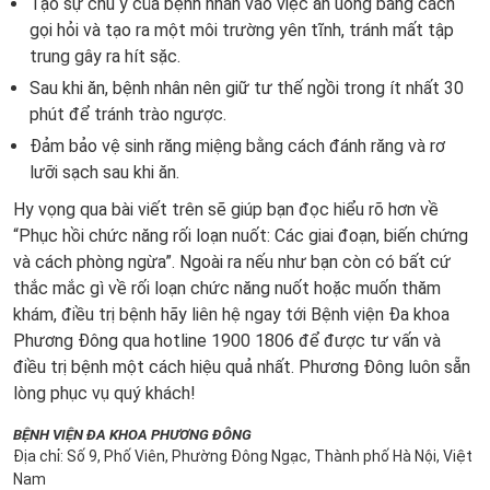
Tạo sự chú ý của bệnh nhân vào việc ăn uống bằng cách
gọi hỏi và tạo ra một môi trường yên tĩnh, tránh mất tập
trung gây ra hít sặc.
Sau khi ăn, bệnh nhân nên giữ tư thế ngồi trong ít nhất 30
phút để tránh trào ngược.
Đảm bảo vệ sinh răng miệng bằng cách đánh răng và rơ
lưỡi sạch sau khi ăn.
Hy vọng qua bài viết trên sẽ giúp bạn đọc hiểu rõ hơn về
“Phục hồi chức năng rối loạn nuốt: Các giai đoạn, biến chứng
và cách phòng ngừa”. Ngoài ra nếu như bạn còn có bất cứ
thắc mắc gì về rối loạn chức năng nuốt hoặc muốn thăm
khám, điều trị bệnh hãy liên hệ ngay tới Bệnh viện Đa khoa
Phương Đông qua hotline 1900 1806 để được tư vấn và
điều trị bệnh một cách hiệu quả nhất. Phương Đông luôn sẵn
lòng phục vụ quý khách!
BỆNH VIỆN ĐA KHOA PHƯƠNG ĐÔNG
Địa chỉ: Số 9, Phố Viên, Phường Đông Ngạc, Thành phố Hà Nội, Việt
Nam