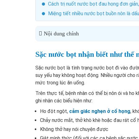
Cách trị nuốt nước bọt đau họng đơn giản,
Miệng tiết nhiều nước bọt buồn nôn là dấu
Nội dung chính
Sặc nước bọt nhận biết như thế 
Sặc nước bọt là tình trạng nước bọt đi vào đư
suy yếu hay không hoạt động. Nhiều người cho rằ
mức trong lúc ăn uống.
Trên thực tế, bệnh nhân có thể bị nôn ói và ho k
ghi nhận các biểu hiện như:
Ho đột ngột,
cảm giác nghẹn ở cổ họng
, k
Chảy nước mắt, thở khò khè hoặc đau rát cổ h
Không thở hay nói chuyện được
Giật mình thức (đối với các ca bệnh sặc nước 