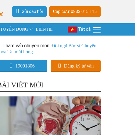
Gửi câu hỏi
Cấp cứu: 0833 015 115
06
Tất cả
TUYỂN DỤNG
LIÊN HỆ
Tham vấn chuyên môn:
Đội ngũ Bác sĩ Chuyên
hoa Tai mũi họng
19001806
Đăng ký tư vấn
BÀI VIẾT MỚI