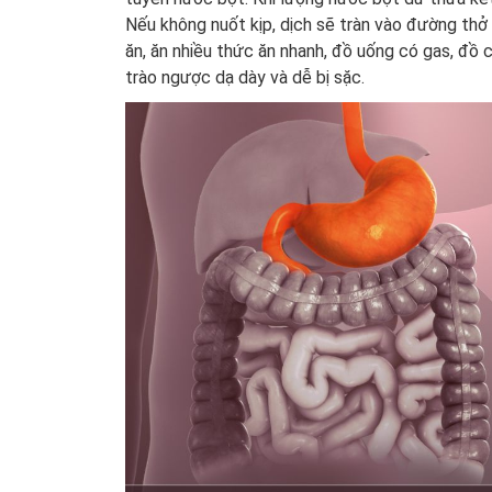
Nếu không nuốt kịp, dịch sẽ tràn vào đường thở
ăn, ăn nhiều thức ăn nhanh, đồ uống có gas, đồ có
trào ngược dạ dày và dễ bị sặc.