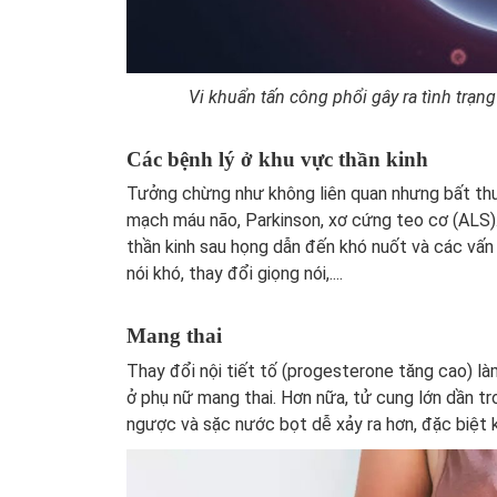
Vi khuẩn tấn công phổi gây ra tình trạ
Các bệnh lý ở khu vực thần kinh
Tưởng chừng như không liên quan nhưng bất thườn
mạch máu não, Parkinson, xơ cứng teo cơ (ALS)
thần kinh sau họng dẫn đến khó nuốt và các vấn 
nói khó, thay đổi giọng nói,....
Mang thai
Thay đổi nội tiết tố (progesterone tăng cao)
là
ở phụ nữ mang thai. Hơn nữa, t
ử cung lớn dần
tro
ngược và sặc nước bọt dễ xảy ra hơn, đặc biệt 