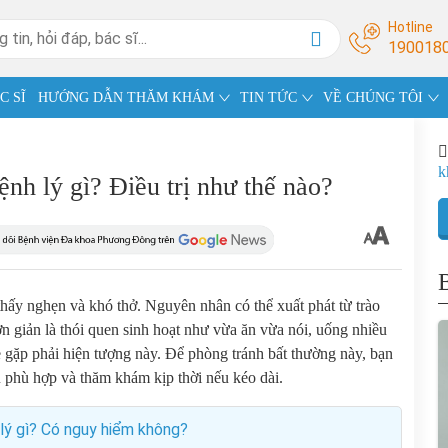
Hotline
190018
C SĨ
HƯỚNG DẪN THĂM KHÁM
TIN TỨC
VỀ CHÚNG TÔI
k
ệnh lý gì? Điều trị như thế nào?
thấy nghẹn và khó thở. Nguyên nhân có thể xuất phát từ trào
n giản là thói quen sinh hoạt như vừa ăn vừa nói, uống nhiều
dễ gặp phải hiện tượng này. Để phòng tránh bất thường này, bạn
gủ phù hợp và thăm khám kịp thời nếu kéo dài.
lý gì? Có nguy hiểm không?