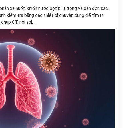
hản xạ nuốt, khiến nước bọt bị ứ đọng và dẫn đến sặc.
hành kiểm tra bằng các thiết bị chuyên dụng để tìm ra
ụp CT, nội soi....