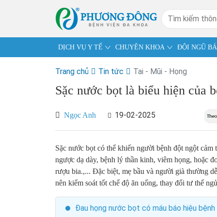
DỊCH VỤ Y TẾ
CHUYÊN KHOA
ĐỘI NGŨ BÁ
Trang chủ
Tin tức
Tai - Mũi - Họng
Sặc nước bọt là biểu hiện của b
19-02-2025
Ngọc Anh
Sặc nước bọt có thể khiến người bệnh đột ngột cảm 
ngược dạ dày, bệnh lý thần kinh, viêm họng, hoặc đơ
rượu bia.,... Đặc biệt, mẹ bầu và người già thường 
nên kiểm soát tốt chế độ ăn uống, thay đổi tư thế n
Đau họng nước bọt có máu báo hiệu bệnh 