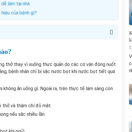
 dễ làm tại nhà
 hiệu của bệnh gì?
K
k
nào?
V
c
ờng thở thay vì xuống thực quản do các cơ vận động nuốt
n
ng, bệnh nhân chỉ bị sặc nước bọt khi nước bọt tiết quá
hi không ăn uống gì. Ngoài ra, trên thực tế lâm sàng còn
hó thở và thậm chí đỏ mặt.
ọng nếu sặc nhiều lần.
bọt khi ngủ)