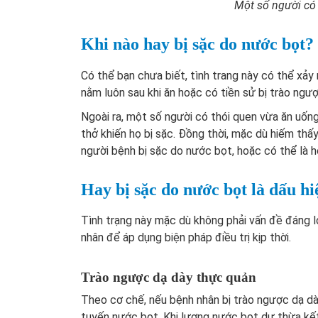
Một số người có 
Khi nào hay bị sặc do nước bọt?
Có thể bạn chưa biết, tình trang này có thể xảy 
nằm luôn sau khi ăn hoặc có tiền sử bị trào ngượ
Ngoài ra, một số người có thói quen vừa ăn uốn
thở khiến họ bị sặc. Đồng thời, mặc dù hiếm thấ
người bệnh bị sặc do nước bọt, hoặc có thể là 
Hay bị sặc do nước bọt là dấu hi
Tình trạng này mặc dù không phải vấn đề đáng l
nhân để áp dụng biện pháp điều trị kịp thời.
Trào ngược dạ dày thực quản
Theo cơ chế, nếu bệnh nhân bị trào ngược dạ dày 
tuyến nước bọt. Khi lượng nước bọt dư thừa kết h