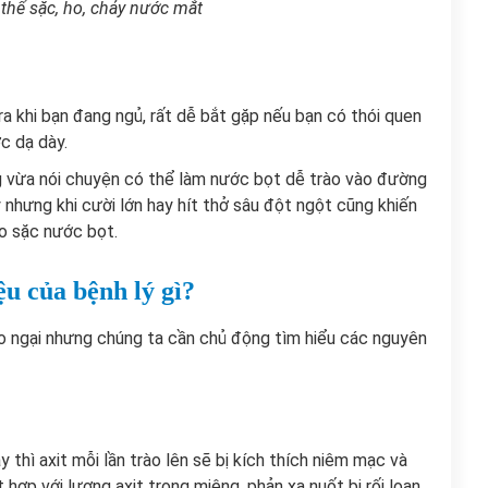
thể sặc, ho, chảy nước mắt
ra khi bạn đang ngủ, rất dễ bắt gặp nếu bạn có thói quen
c dạ dày.
g vừa nói chuyện có thể làm
nước bọt dễ trào vào đường
y nhưng khi cười lớn hay hít thở sâu đột ngột cũng khiến
ho sặc nước bọt.
ệu của bệnh lý gì?
o ngại nhưng chúng ta cần chủ động tìm hiểu các nguyên
thì axit mỗi lần trào lên sẽ bị kích thích niêm mạc và
ợp với lượng axit trong miệng, phản xạ nuốt bị rối loạn.