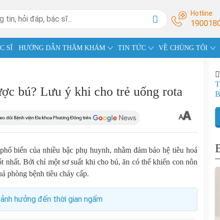
Hotline
190018
C SĨ
HƯỚNG DẪN THĂM KHÁM
TIN TỨC
VỀ CHÚNG TÔI
T
ược bú? Lưu ý khi cho trẻ uống rota
 phổ biến của nhiều bậc phụ huynh, nhằm đảm bảo hệ tiêu hoá
 nhất. Bởi chỉ một sơ suất khi cho bú, ăn có thể khiến con nôn
quả phòng bệnh tiêu chảy cấp.
 ảnh hưởng đến thời gian ngấm