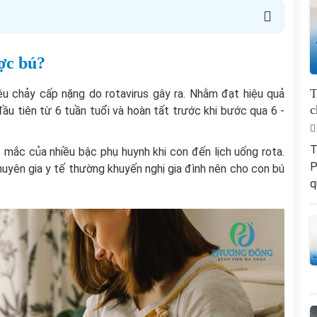
ược bú?
T
êu chảy cấp nặng do rotavirus gây ra. Nhằm đạt hiệu quả
c
đầu tiên từ 6 tuần tuổi và hoàn tất trước khi bước qua 6 -
T
 mắc của nhiều bậc phụ huynh khi con đến lịch uống rota.
P
huyên gia y tế thường khuyến nghị gia đình nên cho con bú
q