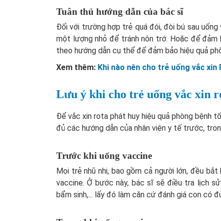
Tuân thủ hướng dẫn của bác sĩ
Đối với trường hợp trẻ quá đói, đòi bú sau uốn
một lượng nhỏ để tránh nôn trớ. Hoặc để đảm b
theo hướng dẫn cụ thể để đảm bảo hiệu quả ph
Xem thêm:
Khi nào nên cho trẻ uống vắc xin
Lưu ý khi cho trẻ uống vắc xin r
Để vắc xin rota phát huy hiệu quả phòng bệnh t
đủ các hướng dẫn của nhân viên y tế trước, trong
Trước khi uống vaccine
Mọi trẻ nhũ nhi, bao gồm cả người lớn, đều bắ
vaccine. Ở bước này, bác sĩ sẽ điều tra lịch sử
bẩm sinh,... lấy đó làm căn cứ đánh giá con có đ