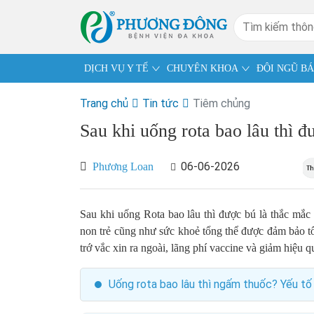
DỊCH VỤ Y TẾ
CHUYÊN KHOA
ĐỘI NGŨ BÁ
Trang chủ
Tin tức
Tiêm chủng
Sau khi uống rota bao lâu thì đ
06-06-2026
Phương Loan
Sau khi uống Rota bao lâu thì được bú là thắc mắc
non trẻ cũng như sức khoẻ tổng thể được đảm bảo tốt
trớ vắc xin ra ngoài, lãng phí vaccine và giảm hiệu 
Uống rota bao lâu thì ngấm thuốc? Yếu tố