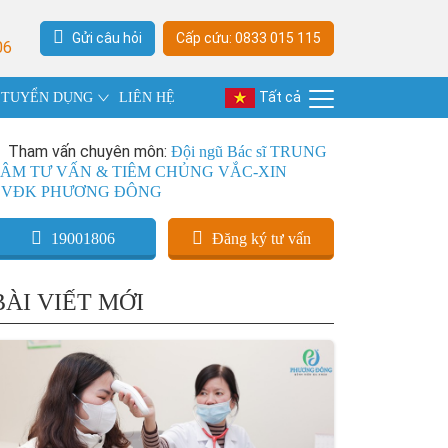
Gửi câu hỏi
Cấp cứu: 0833 015 115
06
Tất cả
TUYỂN DỤNG
LIÊN HỆ
Tham vấn chuyên môn:
Đội ngũ Bác sĩ TRUNG
ÂM TƯ VẤN & TIÊM CHỦNG VẮC-XIN
BVĐK PHƯƠNG ĐÔNG
19001806
Đăng ký tư vấn
BÀI VIẾT MỚI