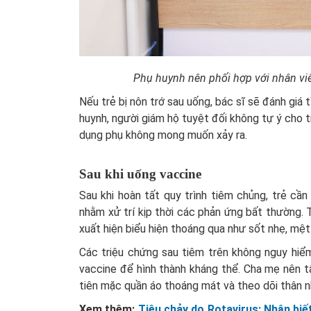
Phụ huynh nên phối hợp với nhân viên
Nếu trẻ bị nôn trớ sau uống, bác sĩ sẽ đánh giá 
huynh, người giám hộ tuyệt đối không tự ý cho t
dụng phụ không mong muốn xảy ra.
Sau khi uống vaccine
Sau khi hoàn tất quy trình tiêm chủng, trẻ cầ
nhằm xử trí kịp thời các phản ứng bất thường. Tr
xuất hiện biểu hiện thoáng qua như sốt nhẹ, mệt 
Các triệu chứng sau tiêm trên không nguy hiể
vaccine để hình thành kháng thể. Cha mẹ nên 
tiên mặc quần áo thoáng mát và theo dõi thân nh
Xem thêm:
Tiêu chảy do Rotavirus: Nhận biế