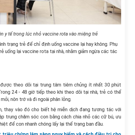
 y tế trong lúc nhỏ vaccine rota vào miệng trẻ
tình trạng trẻ để chỉ định uống vaccine lại hay không. Phụ
rẻ uống lại vaccine rota tại nhà, nhằm giảm ngừa các tác
n được theo dõi tại trung tâm tiêm chủng ít nhất 30 phút
ong 24 - 48 giờ tiếp theo khi theo dõi tại nhà, trẻ có thể
mỏi, nôn trớ và đi ngoài phân lỏng.
m, thay vào đó cho biết hệ miễn dịch đang tương tác với
tập trung chăm sóc con bằng cách chia nhỏ các cữ bú, ưu
iệt để con nhanh chóng lấy lại thể trạng ban đầu.
t triệu chứng lâm sàng nguy hiểm và cách điều trị cho