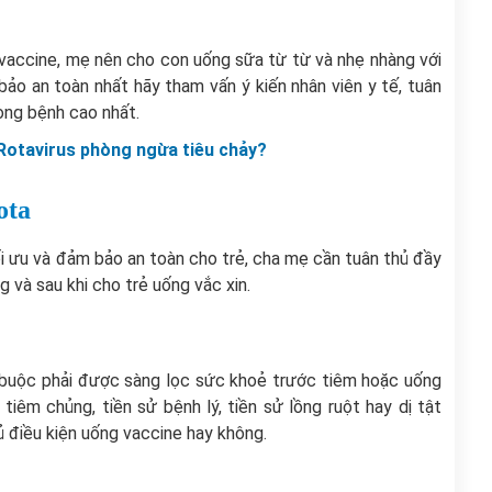
g vaccine, mẹ nên cho con uống sữa từ từ và nhẹ nhàng với
ảo an toàn nhất hãy tham vấn ý kiến nhân viên y tế, tuân
òng bệnh cao nhất.
 Rotavirus phòng ngừa tiêu chảy?
ota
ối ưu và đảm bảo an toàn cho trẻ, cha mẹ cần tuân thủ đầy
 và sau khi cho trẻ uống vắc xin.
t buộc phải được sàng lọc sức khoẻ trước tiêm hoặc uống
 tiêm chủng, tiền sử bệnh lý, tiền sử lồng ruột hay dị tật
ủ điều kiện uống vaccine hay không.