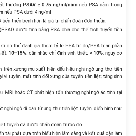
bất thường
PSAV ≥ 0.75 ng/ml/năm
nếu PSA nằm trong
ăm
nếu PSA dưới 4 ng/ml
 tiến triển bệnh hơn là giá trị chẩn đoán đơn thuần.
(PSAD được tính bằng PSA chia cho thể tích tuyến tiền
c sĩ có thể đánh giá thêm tỷ lệ PSA tự do/PSA toàn phần
iết;
10–15%
: cân nhắc chỉ định sinh thiết;
< 10%
: nguy cơ
m trên xương mu xuất hiện dấu hiệu nghi ngờ ung thư tiền
vi tuyến; mất tính đối xứng của tuyến tiền liệt; tăng sinh
ư MRI hoặc CT phát hiện tổn thương nghi ngờ ác tính tại
nghi ngờ di căn từ ung thư tiền liệt tuyến, điển hình như
n liệt tuyến đã được chẩn đoán trước đó.
ến tái phát dựa trên biểu hiện lâm sàng và kết quả cận lâm