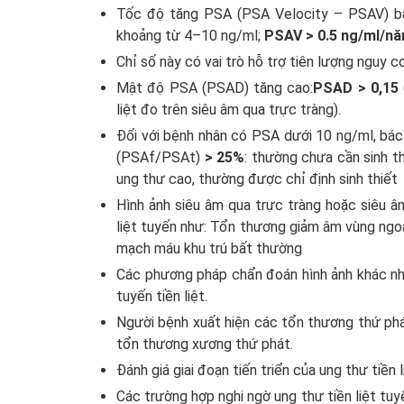
Tốc độ tăng PSA (PSA Velocity – PSAV) 
khoảng từ 4–10 ng/ml;
PSAV > 0.5 ng/ml/n
Chỉ số này có vai trò hỗ trợ tiên lượng nguy cơ
Mật độ PSA (PSAD) tăng cao:
PSAD > 0,15
liệt đo trên siêu âm qua trực tràng).
Đối với bệnh nhân có PSA dưới 10 ng/ml, bá
(PSAf/PSAt)
> 25%
: thường chưa cần sinh th
ung thư cao, thường được chỉ định sinh thiết
Hình ảnh siêu âm qua trực tràng hoặc siêu â
liệt tuyến như: Tổn thương giảm âm vùng ngoại 
mạch máu khu trú bất thường
Các phương pháp chẩn đoán hình ảnh khác nh
tuyến tiền liệt.
Người bệnh xuất hiện các tổn thương thứ phát 
tổn thương xương thứ phát.
Đánh giá giai đoạn tiến triển của ung thư tiề
Các trường hợp nghi ngờ ung thư tiền liệt tuy