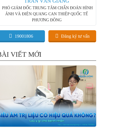
TRẦN VĂN GIANG
PHÓ GIÁM ĐỐC TRUNG TÂM CHẨN ĐOÁN HÌNH
ẢNH VÀ ĐIỆN QUANG CAN THIỆP QUỐC TẾ
PHƯƠNG ĐÔNG
19001806
Đăng ký tư vấn
BÀI VIẾT MỚI