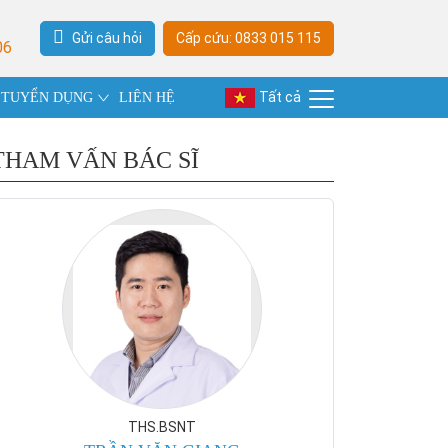
Gửi câu hỏi
Cấp cứu: 0833 015 115
06
Tất cả
TUYỂN DỤNG
LIÊN HỆ
THAM VẤN BÁC SĨ
THS.BSNT