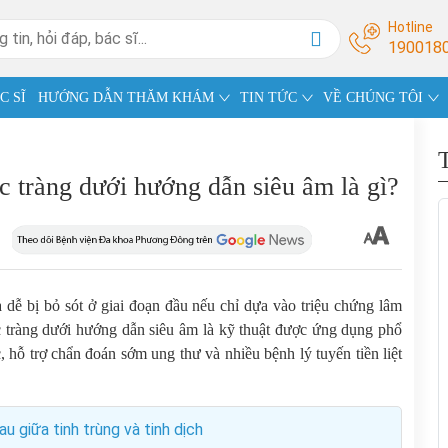
Hotline
190018
C SĨ
HƯỚNG DẪN THĂM KHÁM
TIN TỨC
VỀ CHÚNG TÔI
rực tràng dưới hướng dẫn siêu âm là gì?
à dễ bị bỏ sót ở giai đoạn đầu nếu chỉ dựa vào triệu chứng lâm
trực tràng dưới hướng dẫn siêu âm là kỹ thuật được ứng dụng phổ
hỗ trợ chẩn đoán sớm ung thư và nhiều bệnh lý tuyến tiền liệt
hau giữa tinh trùng và tinh dịch