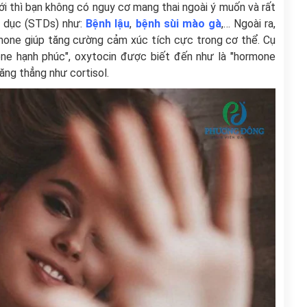
iới thì bạn không có nguy cơ mang thai ngoài ý muốn và rất
h dục (STDs) như:
Bệnh lậu
,
bệnh sùi mào gà
,… Ngoài ra,
hormone giúp tăng cường cảm xúc tích cực trong cơ thể. Cụ
ne hạnh phúc", oxytocin được biết đến như là "hormone
ăng thẳng như cortisol.