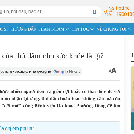
Hotline
190018
C SĨ
HƯỚNG DẪN THĂM KHÁM
TIN TỨC
VỀ CHÚNG TÔI
 của thủ dâm cho sức khỏe là gì?
ược nhiều người đem ra giễu cợt hoặc có thái độ e dè với
n nhìn nhận lại rằng, thủ dâm hoàn toàn không xấu mà còn
ng "cởi mở" cùng Bệnh viện Đa khoa Phương Đông để tìm
ủa chị em phụ nữ