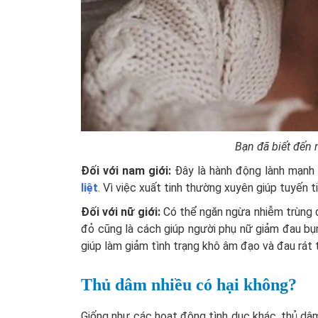
Bạn đã biết đến 
Đối với nam giới:
Đây là hành động lành mạnh
liệt
. Vì việc xuất tinh thường xuyên giúp tuyến t
Đối với nữ giới:
Có thể ngăn ngừa nhiễm trùng 
đỏ cũng là cách giúp người phụ nữ giảm đau bụn
giúp làm giảm tình trạng khô âm đạo và đau rát t
Thủ dâm nhiều có hại không?
Giống như các hoạt động tình dục khác, thủ dâ