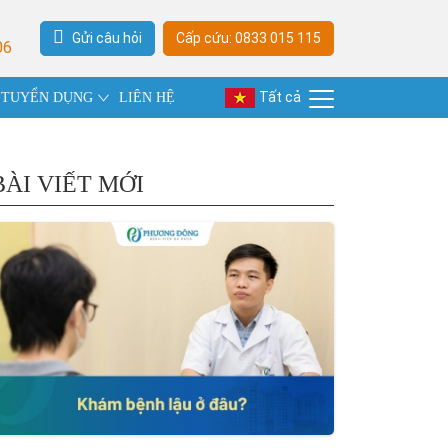
Gửi câu hỏi
Cấp cứu: 0833 015 115
06
Tất cả
TUYỂN DỤNG
LIÊN HỆ
BÀI VIẾT MỚI