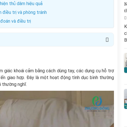
ghiện thủ dâm hiệu quả
K
t
 điều trị và phòng tránh
đoán và điều trị
K
c
B
m giác khoái cảm bằng cách dùng tay, các dụng cụ hỗ trợ
đến giao hợp. Đây là một hoạt động tình dục bình thường
ời thường nghĩ.