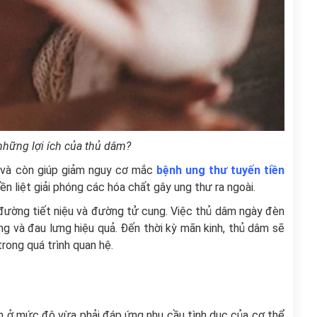
những lợi ích của thủ dâm?
 và còn giúp giảm nguy cơ mắc
bệnh ung thư tuyến tiền
iền liệt giải phóng các hóa chất gây ung thư ra ngoài.
đường tiết niệu và đường tử cung. Việc thủ dâm ngày đèn
g và đau lưng hiệu quả. Đến thời kỳ mãn kinh, thủ dâm sẽ
rong quá trình quan hệ.
m ở mức độ vừa phải đáp ứng nhu cầu tình dục của cơ thể