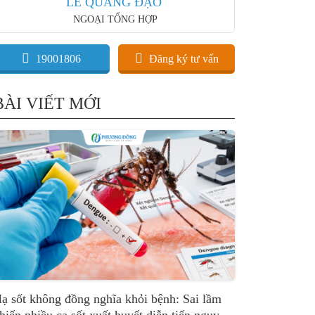
LÊ QUANG ĐẠO
NGOẠI TỔNG HỢP
19001806
Đăng ký tư vấn
BÀI VIẾT MỚI
ạ sốt không đồng nghĩa khỏi bệnh: Sai lầm