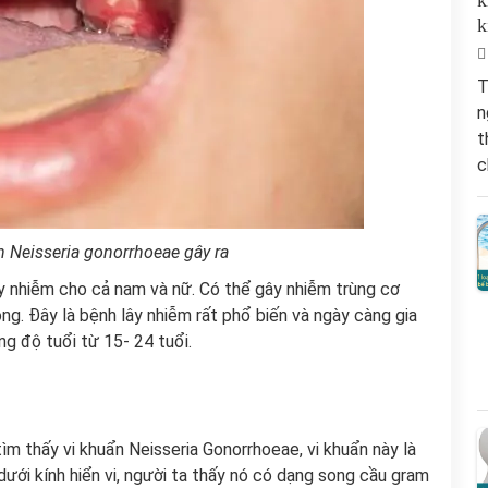
k
k
T
n
t
c
n Neisseria gonorrhoeae gây ra
y nhiễm cho cả nam và nữ. Có thể gây nhiễm trùng cơ
ọng. Đây là bệnh lây nhiễm rất phổ biến và ngày càng gia
ng độ tuổi từ 15- 24 tuổi.
m thấy vi khuẩn Neisseria Gonorrhoeae, vi khuẩn này là
dưới kính hiển vi, người ta thấy nó có dạng song cầu gram