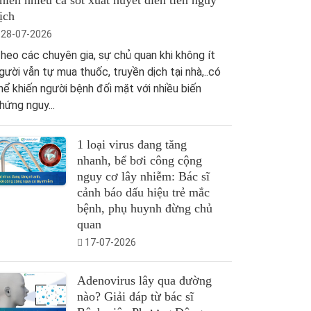
hiến nhiều ca sốt xuất huyết diễn tiến nguy
ịch
28-07-2026
heo các chuyên gia, sự chủ quan khi không ít
gười vẫn tự mua thuốc, truyền dịch tại nhà,..có
hể khiến người bệnh đối mặt với nhiều biến
hứng nguy...
1 loại virus đang tăng
nhanh, bể bơi công cộng
nguy cơ lây nhiễm: Bác sĩ
cảnh báo dấu hiệu trẻ mắc
bệnh, phụ huynh đừng chủ
quan
17-07-2026
Adenovirus lây qua đường
nào? Giải đáp từ bác sĩ