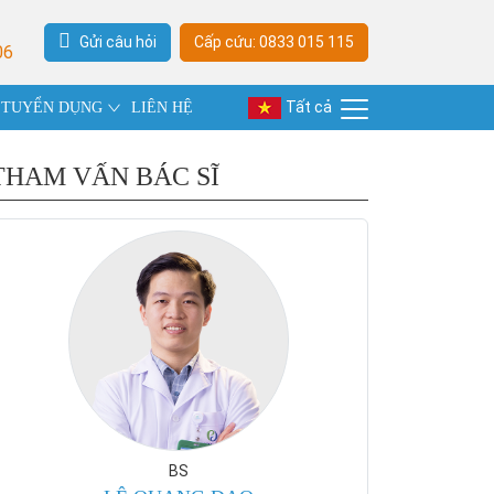
Gửi câu hỏi
Cấp cứu: 0833 015 115
06
Tất cả
TUYỂN DỤNG
LIÊN HỆ
THAM VẤN BÁC SĨ
BS