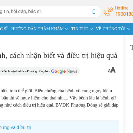
Hotline
190018
C SĨ
HƯỚNG DẪN THĂM KHÁM
TIN TỨC
VỀ CHÚNG TÔI
, cách nhận biết và điều trị hiệu quả
 biến trên thế giới. Biến chứng của bệnh vô cùng nguy hiểm
ầu thì sẽ nguy hiểm cho thai nhi,... Vậy bệnh lậu là bệnh gì?
ũng như cách điều trị hiệu quả, BVĐK Phương Đông sẽ giải đáp
hứng và điều trị