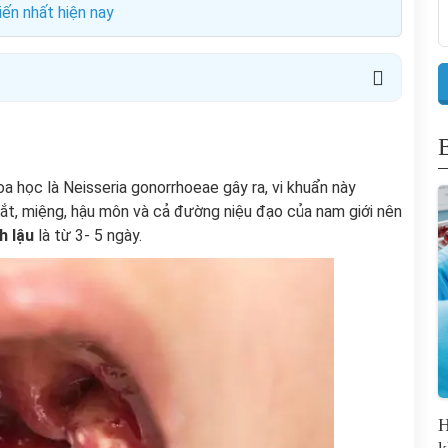
ến nhất hiện nay
oa học là Neisseria gonorrhoeae gây ra, vi khuẩn này
ắt, miệng, hậu môn và cả đường niệu đạo của nam giới nên
h lậu
là từ 3- 5 ngày.
H