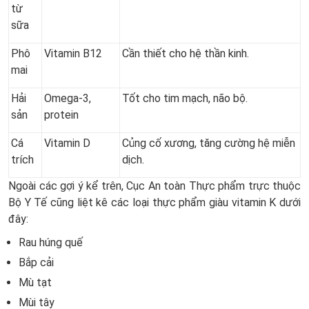
từ
sữa
Phô
Vitamin B12
Cần thiết cho hệ thần kinh.
mai
Hải
Omega-3,
Tốt cho tim mạch, não bộ.
sản
protein
Cá
Vitamin D
Củng cố xương, tăng cường hệ miễn
trích
dịch.
Ngoài các gợi ý kể trên, Cục An toàn Thực phẩm trực thuộc
Bộ Y Tế cũng liệt kê các loại thực phẩm giàu vitamin K dưới
đây:
Rau húng quế
Bắp cải
Mù tạt
Mùi tây