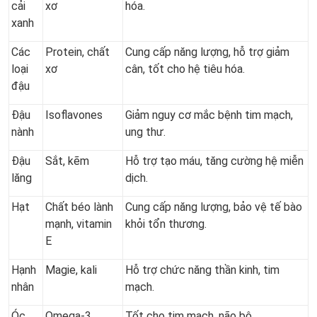
cải
xơ
hóa.
xanh
Các
Protein, chất
Cung cấp năng lượng, hỗ trợ giảm
loại
xơ
cân, tốt cho hệ tiêu hóa.
đậu
Đậu
Isoflavones
Giảm nguy cơ mắc bệnh tim mạch,
nành
ung thư.
Đậu
Sắt, kẽm
Hỗ trợ tạo máu, tăng cường hệ miễn
lăng
dịch.
Hạt
Chất béo lành
Cung cấp năng lượng, bảo vệ tế bào
mạnh, vitamin
khỏi tổn thương.
E
Hạnh
Magie, kali
Hỗ trợ chức năng thần kinh, tim
nhân
mạch.
Óc
Omega-3
Tốt cho tim mạch, não bộ.