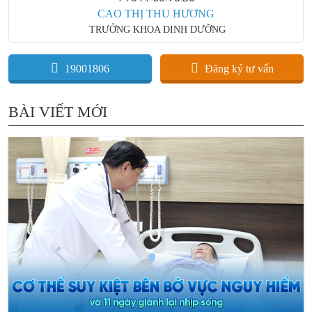
CAO THỊ THU HƯƠNG
TRƯỞNG KHOA DINH DƯỠNG
19001806
Đăng ký tư vấn
BÀI VIẾT MỚI