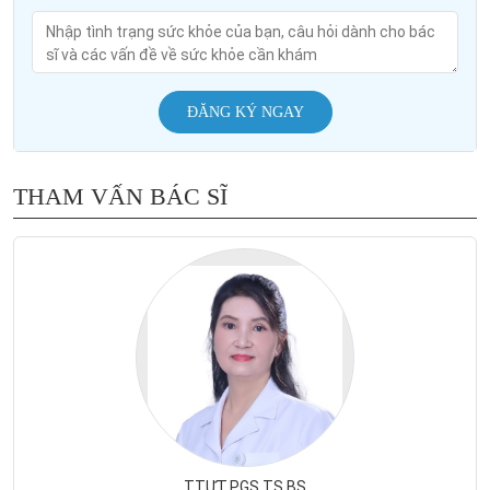
ĐĂNG KÝ NGAY
THAM VẤN BÁC SĨ
TTƯT.PGS.TS.BS