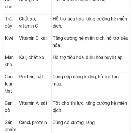
chó
Trái
Chất xơ,
Hỗ trợ tiêu hóa, tăng cường hệ miễn
cây
vitamin C
dịch.
Kiwi
Vitamin C, kali
Tăng cường hệ miễn dịch, hỗ trợ tiêu
hóa.
Mận
Kali, chất xơ
Hỗ trợ tiêu hóa, điều hòa huyết áp.
khô
Các
Protein, sắt
Cung cấp năng lượng, hỗ trợ tạo
loại
máu.
thịt
Gan
Vitamin A, sắt
Tốt cho thị lực, tăng cường hệ miễn
bò
dịch.
Sản
Canxi, protein
Củng cố xương, răng.
phẩm