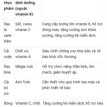
thực
dinh dưỡng
phẩm
(ngoài
vitamin K)
Rau
Sắt, canxi,
Cung cấp lượng lớn vitamin K, hỗ trợ
lá
vitamin C
đông máu, tăng cường sức khỏe
xanh
xương, tăng cường hệ miễn dịch.
đậm
Cải
Chất xơ,
Giàu chất chống oxy hóa, bảo vệ tế
xoăn
vitamin A
bào khỏi tổn thương.
Rau
Magie, kali
Hỗ trợ chức năng thần kinh, tim
bina
mạch, giảm huyết áp.
Cải
Axit folic
Cần thiết cho quá trình tạo máu và
bó
phát triển tế bào.
xôi
Bông
Vitamin C, chất
Tăng cường hệ miễn dịch, hỗ trợ tiêu