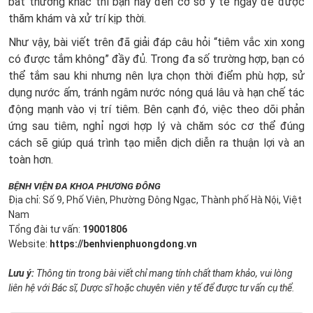
bất thường khác thì bạn hãy đến cơ sở y tế ngay để được
thăm khám và xử trí kịp thời.
Như vậy, bài viết trên đã giải đáp câu hỏi “tiêm vắc xin xong
có được tắm không” đầy đủ. Trong đa số trường hợp, bạn có
thể tắm sau khi nhưng nên lựa chọn thời điểm phù hợp, sử
dụng nước ấm, tránh ngâm nước nóng quá lâu và hạn chế tác
động mạnh vào vị trí tiêm. Bên cạnh đó, việc theo dõi phản
ứng sau tiêm, nghỉ ngơi hợp lý và chăm sóc cơ thể đúng
cách sẽ giúp quá trình tạo miễn dịch diễn ra thuận lợi và an
toàn hơn.
BỆNH VIỆN ĐA KHOA PHƯƠNG ĐÔNG
Địa chỉ: Số 9, Phố Viên, Phường Đông Ngạc, Thành phố Hà Nội, Việt
Nam
Tổng đài tư vấn:
19001806
Website:
https://benhvienphuongdong.vn
Lưu ý:
Thông tin trong bài viết chỉ mang tính chất tham khảo, vui lòng
liên hệ với Bác sĩ, Dược sĩ hoặc chuyên viên y tế để được tư vấn cụ thể.