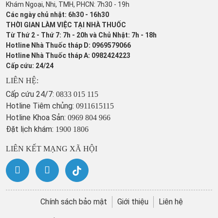
Khám Ngoại, Nhi, TMH, PHCN: 7h30 - 19h
Các ngày chủ nhật: 6h30 - 16h30
THỜI GIAN LÀM VIỆC TẠI NHÀ THUỐC
Từ Thứ 2 - Thứ 7: 7h - 20h và Chủ Nhật: 7h - 18h
Hotline Nhà Thuốc tháp D: 0969579066
Hotline Nhà Thuốc tháp A: 0982424223
Cấp cứu: 24/24
LIÊN HỆ:
Cấp cứu 24/7:
0833 015 115
Hotline Tiêm chủng:
0911615115
Hotline Khoa Sản:
0969 804 966
Đặt lịch khám:
1900 1806
LIÊN KẾT MẠNG XÃ HỘI
Chính sách bảo mật
Giới thiệu
Liên hệ