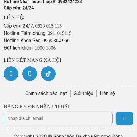
Hotline Nhà Thuốc tháp A: 0982424223
Cấp cứu: 24/24
LIÊN HỆ:
Cấp cứu 24/7:
0833 015 115
Hotline Tiêm chủng:
0911615115
Hotline Khoa Sản:
0969 804 966
Đặt lịch khám:
1900 1806
LIÊN KẾT MẠNG XÃ HỘI
Chính sách bảo mật
Giới thiệu
Liên hệ
ĐĂNG KÝ ĐỂ NHẬN ƯU ĐÃI
Copyright 2020 © Bệnh Viện Đa khoa Phương Đông