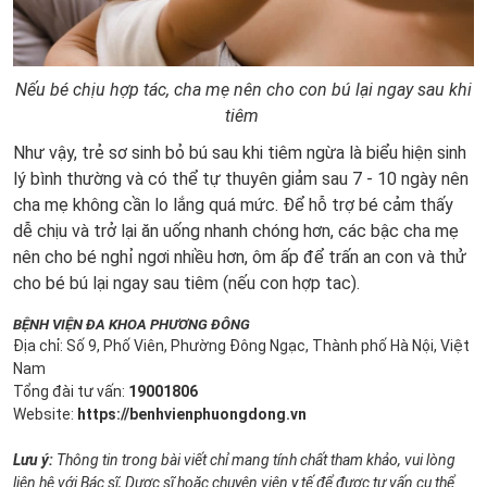
Nếu bé chịu hợp tác, cha mẹ nên cho con bú lại ngay sau khi
tiêm
Như vậy, trẻ sơ sinh bỏ bú sau khi tiêm ngừa là biểu hiện sinh
lý bình thường và có thể tự thuyên giảm sau 7 - 10 ngày nên
cha mẹ không cần lo lắng quá mức. Để hỗ trợ bé cảm thấy
dễ chịu và trở lại ăn uống nhanh chóng hơn, các bậc cha mẹ
nên cho bé nghỉ ngơi nhiều hơn, ôm ấp để trấn an con và thử
cho bé bú lại ngay sau tiêm (nếu con hợp tac).
BỆNH VIỆN ĐA KHOA PHƯƠNG ĐÔNG
Địa chỉ: Số 9, Phố Viên, Phường Đông Ngạc, Thành phố Hà Nội, Việt
Nam
Tổng đài tư vấn:
19001806
Website:
https://benhvienphuongdong.vn
Lưu ý:
Thông tin trong bài viết chỉ mang tính chất tham khảo, vui lòng
liên hệ với Bác sĩ, Dược sĩ hoặc chuyên viên y tế để được tư vấn cụ thể.