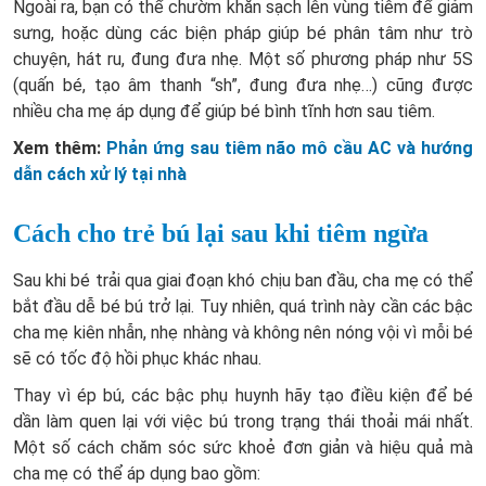
Ngoài ra, bạn có thể chườm khăn sạch lên vùng tiêm để giảm
sưng, hoặc dùng các biện pháp giúp bé phân tâm như trò
chuyện, hát ru, đung đưa nhẹ. Một số phương pháp như 5S
(quấn bé, tạo âm thanh “sh”, đung đưa nhẹ…) cũng được
nhiều cha mẹ áp dụng để giúp bé bình tĩnh hơn sau tiêm.
Xem thêm:
Phản ứng sau tiêm não mô cầu AC và hướng
dẫn cách xử lý tại nhà
Cách cho trẻ bú lại sau khi tiêm ngừa
Sau khi bé trải qua giai đoạn khó chịu ban đầu, cha mẹ có thể
bắt đầu dễ bé bú trở lại. Tuy nhiên, quá trình này cần các bậc
cha mẹ kiên nhẫn, nhẹ nhàng và không nên nóng vội vì mỗi bé
sẽ có tốc độ hồi phục khác nhau.
Thay vì ép bú, các bậc phụ huynh hãy tạo điều kiện để bé
dần làm quen lại với việc bú trong trạng thái thoải mái nhất.
Một số cách chăm sóc sức khoẻ đơn giản và hiệu quả mà
cha mẹ có thể áp dụng bao gồm: