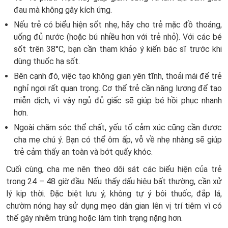
đau mà không gây kích ứng.
Nếu trẻ có biểu hiện sốt nhẹ, hãy cho trẻ mặc đồ thoáng,
uống đủ nước (hoặc bú nhiều hơn với trẻ nhỏ). Với các bé
sốt trên 38°C, bạn cần tham khảo ý kiến bác sĩ trước khi
dùng thuốc hạ sốt.
Bên cạnh đó, việc tạo không gian yên tĩnh, thoải mái để trẻ
nghỉ ngơi rất quan trọng. Cơ thể trẻ cần năng lượng để tạo
miễn dịch, vì vậy ngủ đủ giấc sẽ giúp bé hồi phục nhanh
hơn.
Ngoài chăm sóc thể chất, yếu tố cảm xúc cũng cần được
cha mẹ chú ý. Bạn có thể ôm ấp, vỗ về nhẹ nhàng sẽ giúp
trẻ cảm thấy an toàn và bớt quấy khóc.
Cuối cùng, cha mẹ nên theo dõi sát các biểu hiện của trẻ
trong 24 – 48 giờ đầu. Nếu thấy dấu hiệu bất thường, cần xử
lý kịp thời. Đặc biệt lưu ý, không tự ý bôi thuốc, đắp lá,
chườm nóng hay sử dụng mẹo dân gian lên vị trí tiêm vì có
thể gây nhiễm trùng hoặc làm tình trạng nặng hơn.