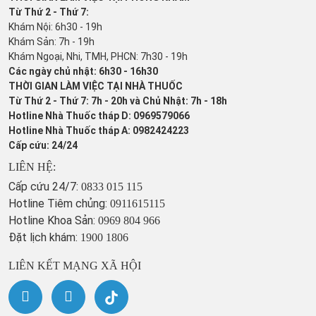
Từ Thứ 2 - Thứ 7:
Khám Nội: 6h30 - 19h
Khám Sản: 7h - 19h
Khám Ngoại, Nhi, TMH, PHCN: 7h30 - 19h
Các ngày chủ nhật: 6h30 - 16h30
THỜI GIAN LÀM VIỆC TẠI NHÀ THUỐC
Từ Thứ 2 - Thứ 7: 7h - 20h và Chủ Nhật: 7h - 18h
Hotline Nhà Thuốc tháp D: 0969579066
Hotline Nhà Thuốc tháp A: 0982424223
Cấp cứu: 24/24
LIÊN HỆ:
Cấp cứu 24/7:
0833 015 115
Hotline Tiêm chủng:
0911615115
Hotline Khoa Sản:
0969 804 966
Đặt lịch khám:
1900 1806
LIÊN KẾT MẠNG XÃ HỘI