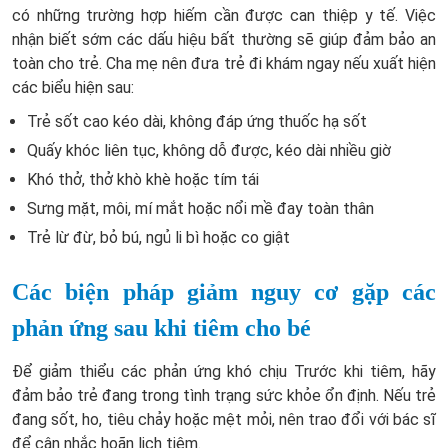
có những trường hợp hiếm cần được can thiệp y tế. Việc
nhận biết sớm các dấu hiệu bất thường sẽ giúp đảm bảo an
toàn cho trẻ. Cha mẹ nên đưa trẻ đi khám ngay nếu xuất hiện
các biểu hiện sau:
Trẻ sốt cao kéo dài, không đáp ứng thuốc hạ sốt
Quấy khóc liên tục, không dỗ được, kéo dài nhiều giờ
Khó thở, thở khò khè hoặc tím tái
Sưng mặt, môi, mí mắt hoặc nổi mề đay toàn thân
Trẻ lừ đừ, bỏ bú, ngủ li bì hoặc co giật
Các biện pháp giảm nguy cơ gặp các
phản ứng sau khi tiêm cho bé
Để giảm thiểu các phản ứng khó chịu Trước khi tiêm, hãy
đảm bảo trẻ đang trong tình trạng sức khỏe ổn định. Nếu trẻ
đang sốt, ho, tiêu chảy hoặc mệt mỏi, nên trao đổi với bác sĩ
để cân nhắc hoãn lịch tiêm.