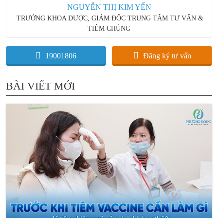
NGUYỄN THỊ KIM YẾN
TRƯỞNG KHOA DƯỢC, GIÁM ĐỐC TRUNG TÂM TƯ VẤN &
TIÊM CHỦNG
19001806
Đăng ký tư vấn
BÀI VIẾT MỚI