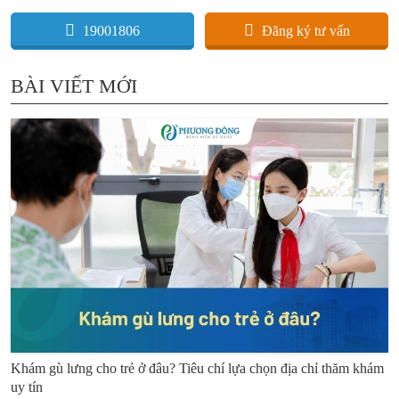
19001806
Đăng ký tư vấn
BÀI VIẾT MỚI
Khám gù lưng cho trẻ ở đâu? Tiêu chí lựa chọn địa chỉ thăm khám
uy tín