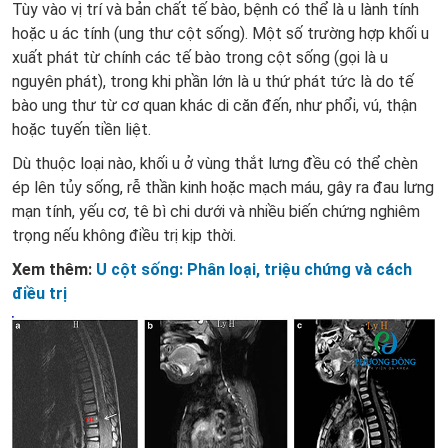
Tùy vào vị trí và bản chất tế bào, bệnh có thể là u lành tính
hoặc u ác tính (ung thư cột sống). Một số trường hợp khối u
xuất phát từ chính các tế bào trong cột sống (gọi là u
nguyên phát), trong khi phần lớn là u thứ phát tức là do tế
bào ung thư từ cơ quan khác di căn đến, như phổi, vú, thận
hoặc tuyến tiền liệt.
Dù thuộc loại nào, khối u ở vùng thắt lưng đều có thể chèn
ép lên tủy sống, rễ thần kinh hoặc mạch máu, gây ra đau lưng
mạn tính, yếu cơ, tê bì chi dưới và nhiều biến chứng nghiêm
trọng nếu không điều trị kịp thời.
Xem thêm:
U cột sống: Phân loại, triệu chứng và cách
điều trị