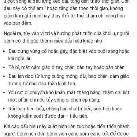
u cột sống là đau lưng kéo dài, tăng dần theo thời gian. Cơn
đau này có thể âm ỉ hoặc tăng dần theo thời gian, không
giảm khi nghỉ ngơi hay thay đổi tư thế, thậm chí nặng hơn
vào ban đêm.
Ngoài ra, tùy vào vị trí và hướng phát triển của khối u, người
bệnh có thể gặp thêm nhiều dấu hiệu khác như:
Đau cứng vùng cổ hoặc gáy, đặc biệt vào buổi sáng hoặc
khi ngồi lâu.
Tê bì, mất cảm giác ở tay, chân, bàn tay hoặc bàn chân.
Đau lan dọc từ lưng xuống mông, đùi, bắp chân, cảm giác
tương tự như đau thần kinh tọa.
Yếu cơ, di chuyển khó khăn, mất thăng bằng, thậm chí liệt
một phần chi nếu tủy sống bị chèn ép nặng.
Rối loạn tiêu tiểu, chẳng hạn như bí tiểu, són tiểu hoặc
không kiểm soát được đại – tiểu tiện.
Khi các dấu hiệu này xuất hiện liên tục hoặc tiến triển nhanh,
người bệnh nên đến bệnh viện càng sớm càng tốt để được