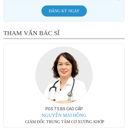
ĐĂNG KÝ NGAY
THAM VẤN BÁC SĨ
PGS.TS.BS CAO CẤP
NGUYỄN MAI HỒNG
GIÁM ĐỐC TRUNG TÂM CƠ XƯƠNG KHỚP