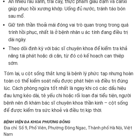
Ăn nhiều rau xanh, trái cây, thực phẩm giàu đạm và canxi
giúp phục hồi xương khớp. Uống đủ nước, tránh táo bón
sau mổ.
Giữ tinh thần thoải mái đóng vai trò quan trọng trong quá
trình hồi phục, nhất là ở bệnh nhân u ác tính đang điều trị
dài ngày.
Theo dõi định kỳ với bác sĩ chuyên khoa để kiểm tra khả
năng tái phát hoặc di căn, từ đó có kế hoạch can thiệp
sớm.
Tóm lại, u cột sống thắt lưng là bệnh lý phức tạp nhưng hoàn
toàn có thể kiểm soát nếu được phát hiện và điều trị đúng
lúc. Cách phòng ngừa tốt nhất là ngay khi có các dấu hiệu
đau lưng kéo dài, tê yếu chi hoặc rối loạn đại tiểu tiện, người
bệnh nên đi khám bác sĩ chuyên khoa thần kinh – cột sống
để được kiểm tra sức khoẻ và điều trị kịp thời.
BỆNH VIỆN ĐA KHOA PHƯƠNG ĐÔNG
Địa chỉ: Số 9, Phố Viên, Phường Đông Ngạc, Thành phố Hà Nội, Việt
Nam