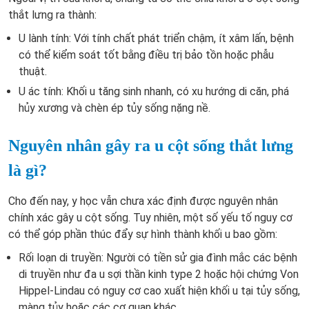
thắt lưng ra thành:
U lành tính: Với tính chất phát triển chậm, ít xâm lấn, bệnh
có thể kiểm soát tốt bằng điều trị bảo tồn hoặc phẫu
thuật.
U ác tính: Khối u tăng sinh nhanh, có xu hướng di căn, phá
hủy xương và chèn ép tủy sống nặng nề.
Nguyên nhân gây ra u cột sống thắt lưng
là gì?
Cho đến nay, y học vẫn chưa xác định được nguyên nhân
chính xác gây u cột sống. Tuy nhiên, một số yếu tố nguy cơ
có thể góp phần thúc đẩy sự hình thành khối u bao gồm:
Rối loạn di truyền: Người có tiền sử gia đình mắc các bệnh
di truyền như đa u sợi thần kinh type 2 hoặc hội chứng Von
Hippel-Lindau có nguy cơ cao xuất hiện khối u tại tủy sống,
màng tủy hoặc các cơ quan khác.