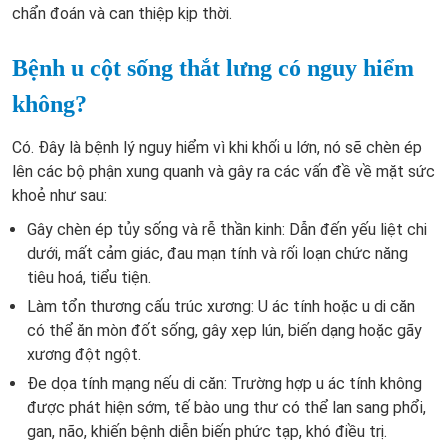
chẩn đoán và can thiệp kịp thời.
Bệnh u cột sống thắt lưng có nguy hiểm
không?
Có. Đây là bệnh lý nguy hiểm vì khi khối u lớn, nó sẽ chèn ép
lên các bộ phận xung quanh và gây ra các vấn đề về mặt sức
khoẻ như sau:
Gây chèn ép tủy sống và rễ thần kinh: Dẫn đến yếu liệt chi
dưới, mất cảm giác, đau mạn tính và rối loạn chức năng
tiêu hoá, tiểu tiện.
Làm tổn thương cấu trúc xương: U ác tính hoặc u di căn
có thể ăn mòn đốt sống, gây xẹp lún, biến dạng hoặc gãy
xương đột ngột.
Đe dọa tính mạng nếu di căn: Trường hợp u ác tính không
được phát hiện sớm, tế bào ung thư có thể lan sang phổi,
gan, não, khiến bệnh diễn biến phức tạp, khó điều trị.