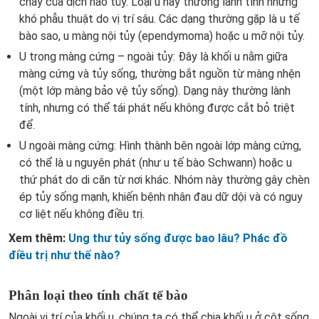
chảy của dịch não tủy. Loại u này thường lành tính nhưng
khó phẫu thuật do vị trí sâu. Các dạng thường gặp là u tế
bào sao, u màng nội tủy (ependymoma) hoặc u mỡ nội tủy.
U trong màng cứng – ngoài tủy: Đây là khối u nằm giữa
màng cứng và tủy sống, thường bắt nguồn từ màng nhện
(một lớp màng bảo vệ tủy sống). Dạng này thường lành
tính, nhưng có thể tái phát nếu không được cắt bỏ triệt
để.
U ngoài màng cứng: Hình thành bên ngoài lớp màng cứng,
có thể là u nguyên phát (như u tế bào Schwann) hoặc u
thứ phát do di căn từ nơi khác. Nhóm này thường gây chèn
ép tủy sống mạnh, khiến bệnh nhân đau dữ dội và có nguy
cơ liệt nếu không điều trị.
Xem thêm:
Ung thư tủy sống được bao lâu? Phác đồ
điều trị như thế nào?
Phân loại theo tính chất tế bào
Ngoài vị trí của khối u, chúng ta có thể chia khối u ở cột sống