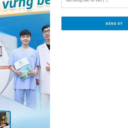
ĐĂNG KÝ
co giật khi có khối u trong não
hiệu của bệnh ung thư não giai đoạn đầu. Có thể cắt gặp