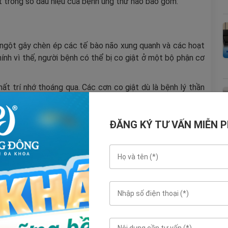
ột trong số dấu hiệu của bệnh ung thư não bao gồm:
t ngột gây chèn ép các tế bào não xung quanh và các hoạt
nh vì thế, người bệnh có thể bị co giật ở một bộ phận cơ
ất trí nhớ thoáng qua. Các cơn co giật dù là bệnh lý thần
át, đau nửa đầu, tâm lý không ổn định thì cũng nên thăm
hiểm.
ĐĂNG KÝ TƯ VẤN MIỄN PH