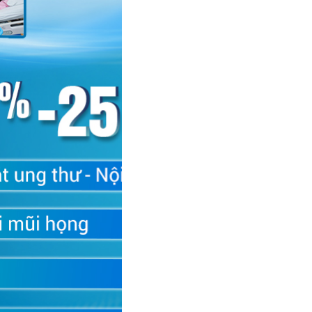
ết não,...
g nặng dần theo thời gian, không thuyên giảm ngay cả khi
chứng ung thư não giai đoạn đầu thường cảm thấy đau ở vị
 cơn đau có thể đi kèm với nhìn mờ, nhìn đôi, có đốm sáng