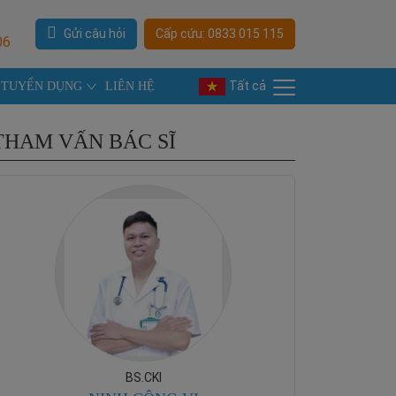
Gửi câu hỏi
Cấp cứu: 0833 015 115
06
Tất cả
TUYỂN DỤNG
LIÊN HỆ
THAM VẤN BÁC SĨ
BS.CKI