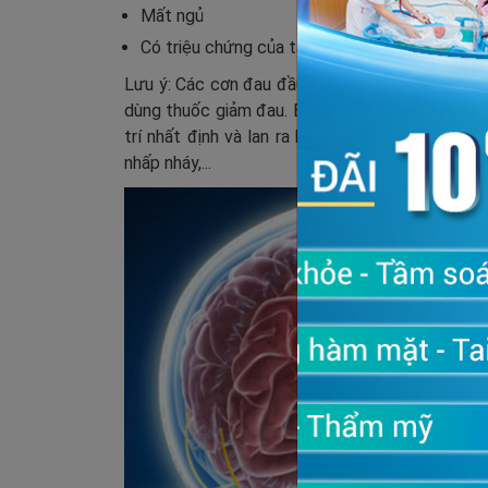
Mất ngủ
Có triệu chứng của tắc mạch máu não, xuất huy
Lưu ý: Các cơn đau đầu do bệnh K gây ra thườn
dùng thuốc giảm đau. Bệnh nhân khi gặp triệu 
trí nhất định và lan ra khắp vùng đầu. Đôi khi
nhấp nháy,...