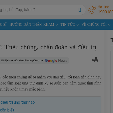
Hotline
190018
C SĨ
HƯỚNG DẪN THĂM KHÁM
TIN TỨC
VỀ CHÚNG TÔI
? Triệu chứng, chẩn đoán và điều trị
 các triệu chứng dễ bị nhầm với đau đầu, rối loạn tiền đình hay
ặc tầm soát ung thư định kỳ sẽ giúp bạn nắm được tình hình
 trị nếu không may mắc bệnh.
điều trị ung thư não
cần biết