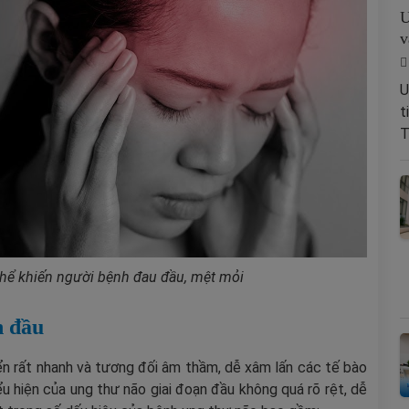
U
v
U
t
T
 thể khiến người bệnh đau đầu, mệt mỏi
ạn đầu
iển rất nhanh và tương đối âm thầm, dễ xâm lấn các tế bào
 hiện của ung thư não giai đoạn đầu không quá rõ rệt, dễ