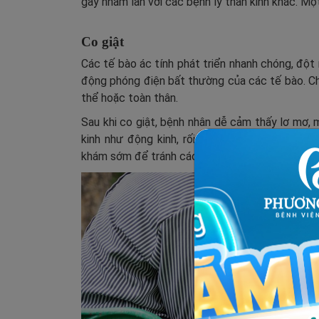
gây nhầm lẫn với các bệnh lý thần kinh khác. M
Co giật
Các tế bào ác tính phát triển nhanh chóng, độ
động phóng điện bất thường của các tế bào. Chí
thể hoặc toàn thân.
Sau khi co giật, bệnh nhân dễ cảm thấy lơ mơ, m
kinh như động kinh, rối loạn vận động kịch ph
khám sớm để tránh các vấn đề sức khoẻ nguy 