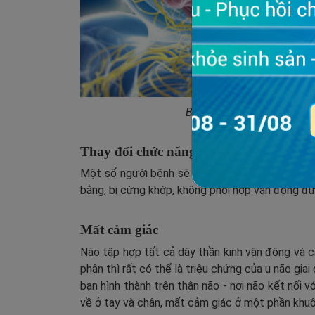
Bạn không nên chủ quan t
Thay đổi chức năng vận động
Một số người bệnh sẽ có biểu hiện khó nói, khó
bằng, bị cứng khớp, không phối hợp vận động đ
Mất cảm giác
Não tập hợp tất cả dây thần kinh vận động và 
phận thì rất có thể là triệu chứng của u não gia
bạn hình thành trên thân não - nơi não kết nối v
về ở tay và chân, mất cảm giác ở một phần khu