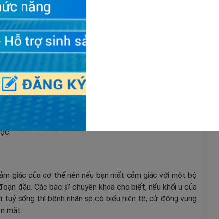
rước những cơn đau đầu bất thường
 hiểu, nghe, nhìn, nuốt hay gặp những vấn đề về giữ thăng
ược.
cảm giác của cơ thể nên nếu bạn mất cảm giác với một bộ
i đoạn đầu. Các bác sĩ chuyên khoa cho biết, nếu khối u của
ới tuỷ sống thì bệnh nhân sẽ có biểu hiện tê, cử động vụng
ôn mặt.