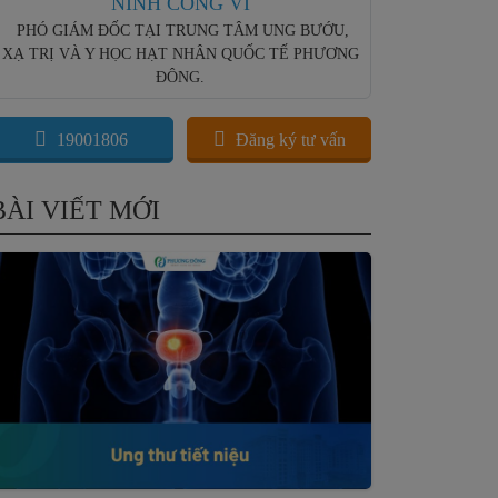
NINH CÔNG VI
PHÓ GIÁM ĐỐC TẠI TRUNG TÂM UNG BƯỚU,
XẠ TRỊ VÀ Y HỌC HẠT NHÂN QUỐC TẾ PHƯƠNG
ĐÔNG.
19001806
Đăng ký tư vấn
BÀI VIẾT MỚI