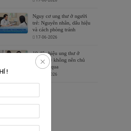
17-06-2026
Nguy cơ ung thư ở người
trẻ: Nguyên nhân, dấu hiệu
và cách phòng tránh
17-06-2026
10 dấu hiệu ung thư ở
người trẻ không nên chủ
quan bỏ qua
Í !
16-06-2026