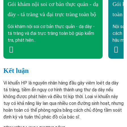
Gói khám nội soi cơ bản thực quản - dạ
Gói kh
dày - tá tràng và đại trực tràng toàn bộ
toàn 
Gói khám nội soi cơ bản thực quản - dạ dày -
Nội soi
tá tràng và đại trực tràng toàn bộ giúp kiểm
cách l
tra, phát hiện...
hậu mô
Kết luận
Vi khuẩn HP là nguyên nhân hàng đầu gây viêm loét dạ dày
tá tràng, tiềm ẩn nguy cơ hình thành ung thư dạ dày nếu
không được phát hiện và điều trị kịp thời. Loại vi khuẩn này
tuy có khả năng lây lan qua nhiều con đường sinh hoạt, nhưng
hoàn toàn có thể phòng ngừa bằng cách chủ động tầm soát
định kỳ và tuân thủ phác đồ của bác sĩ.