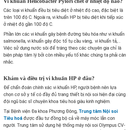
Vi khuẩn Helicobacter Pylori chết ở nhiệt độ nào?
Các loại vi khuẩn đều bị tiêu diệt ở nhiệt độ cao, đặc biệt là
trên 100 độ C. Ngoài ra, vi khuẩn HP bị tiêu diệt khi tiếp xúc
ở nhiệt độ gần 100 độ C.
Phần lớn các vi khuẩn gây bệnh đường tiêu hóa như vi khuẩn
salmonella, vi khuẩn gây độc tố tụ cầu vàng, vi khuẩn tả,…
Việc sử dụng nước sôi để tráng theo các chuyên gia chỉ là
biện pháp tâm lý bởi còn nhiều yếu tố khác chúng ta phải cân
nhắc.
Khám và điều trị vi khuẩn HP ở đâu?
Để chẩn đoán chính xác vi khuẩn HP, người bệnh nên lựa
chọn cơ sở y tế có đầy đủ trang thiết bị nội soi hiện đại cùng
đội ngũ bác sĩ chuyên khoa tiêu hoá giàu kinh nghiệm.
Tại Bệnh viện Đa khoa Phương Đông,
Trung tâm Nội soi
Tiêu hoá
được đầu tư đồng bộ cả về máy móc lẫn con
người. Trung tâm sử dụng hệ thống máy nội soi Olympus CV-