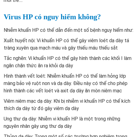
môi trẻ....
Virus HP có nguy hiểm không?
Nhiễm khuẩn HP có thể dẫn đến một số bệnh nguy hiểm như:
Xuất huyết nội: Vi khuẩn HP có thể gây viêm loét dạ dày tá
tràng xuyên qua mạch máu và gây thiếu máu thiếu sắt
Tắc nghẽn: Vi khuẩn HP có thể gây hình thành các khối I làm
ngăn chặn thức ăn ra khỏi dạ dày
Hình thành vết loét: Nhiễm khuẩn HP có thể làm hỏng lớp
màng bảo vệ ruột non và dạ dày. Điều này có thể cho phép
hình thành các vết loét và axit dạ dày ăn mòn niêm mạc
Viêm niêm mạc dạ dày: Khi bị nhiễm vi khuẩn HP có thể kích
thích dạ dày từ đó gây viêm dạ dày
Ung thư dạ dày: Nhiễm vi khuẩn HP là một trong những
nguyên nhân gây ung thư dạ dày
Thủng dạ dày: Trong một số các trường hợp nghiêm trọng,