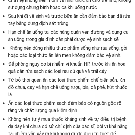
Cha mẹ không nên mớm và nhai thức ăn cho trẻ nhỏ, không
sử dụng chung bình hoặc ca khi uống nước
Sau khi đi vệ sinh và trước bữa ăn cần đảm bảo bạn đã rửa
tay bằng dung dịch sát trùng
Hạn chế ăn uống tại các hàng quán ven đường và dụng cụ
ăn uống trong gia đình cần phải được vệ sinh sạch sẽ
Không nên dùng nhiều thực phẩm sống như rau sống, gỏi
hoặc các loại thức ăn lên men không đảm bảo vệ sinh.
Để phòng nguy cơ bị nhiễm vi khuẩn HP, trước khi ăn hoa
quả cần rửa sạch các loại rau củ quả và trái cây
Từ bỏ thói quen ăn các loại thực phẩm chế biến sẵn, ăn
đồ chua, cay và hạn chế uống rượu, bia, cà phê, hút thuốc
lá...
Ăn các loại thực phẩm sạch đảm bảo có nguồn gốc rõ
ràng và chất lượng qua kiểm định
Không nên tự ý mua thuốc kháng sinh về tự điều trị bệnh
dạ dày khi chưa có sử chỉ định của bác sĩ, bởi vì khả năng
tái nhiễm vẫn xảy ra khi không được điều trị triệt để.