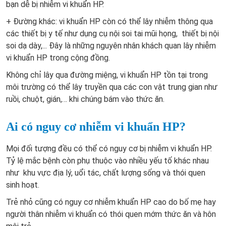
bạn dễ bị nhiễm vi khuẩn HP.
+ Đường khác: vi khuẩn HP còn có thể lây nhiễm thông qua
các thiết bị y tế như dụng cụ nội soi tai mũi họng, thiết bị nội
soi dạ dày,... Đây là những nguyên nhân khách quan lây nhiễm
vi khuẩn HP trong cộng đồng.
Không chỉ lây qua đường miệng, vi khuẩn HP tồn tại trong
môi trường có thể lây truyền qua các con vật trung gian như
ruồi, chuột, gián,… khi chúng bám vào thức ăn.
Ai có nguy cơ nhiễm vi khuẩn HP?
Mọi đối tượng đều có thể có nguy cơ bị nhiễm vi khuẩn HP.
Tỷ lệ mắc bệnh còn phụ thuộc vào nhiều yếu tố khác nhau
như khu vực địa lý, uổi tác, chất lượng sống và thói quen
sinh hoạt.
Trẻ nhỏ cũng có nguy cơ nhiễm khuẩn HP cao do bố mẹ hay
người thân nhiễm vi khuẩn có thói quen mớm thức ăn và hôn