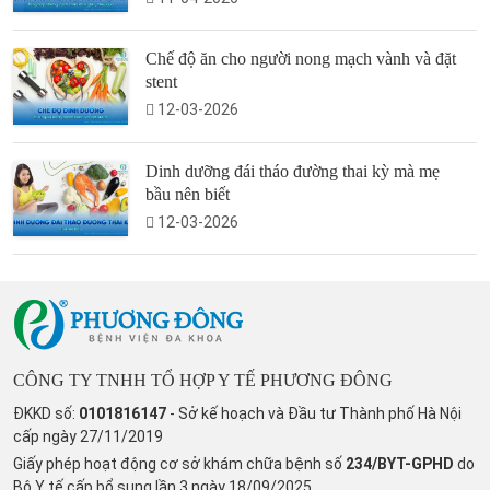
Chế độ ăn cho người nong mạch vành và đặt
stent
12-03-2026
Dinh dưỡng đái tháo đường thai kỳ mà mẹ
bầu nên biết
12-03-2026
CÔNG TY TNHH TỔ HỢP Y TẾ PHƯƠNG ĐÔNG
ĐKKD số:
0101816147
- Sở kế hoạch và Đầu tư Thành phố Hà Nội
cấp ngày 27/11/2019
Giấy phép hoạt động cơ sở khám chữa bệnh số
234/BYT-GPHD
do
Bộ Y tế cấp bổ sung lần 3 ngày 18/09/2025