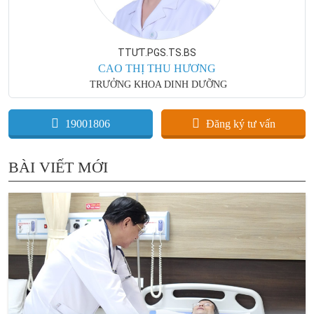
TTƯT.PGS.TS.BS
CAO THỊ THU HƯƠNG
TRƯỞNG KHOA DINH DƯỠNG
19001806
Đăng ký tư vấn
BÀI VIẾT MỚI