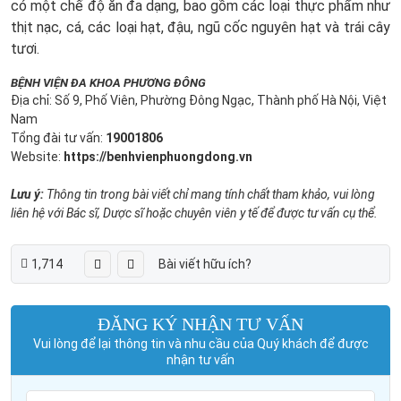
có một chế độ ăn đa dạng, bao gồm các loại thực phẩm như
thịt nạc, cá, các loại hạt, đậu, ngũ cốc nguyên hạt và trái cây
tươi.
BỆNH VIỆN ĐA KHOA PHƯƠNG ĐÔNG
Địa chỉ: Số 9, Phố Viên, Phường Đông Ngạc, Thành phố Hà Nội, Việt
Nam
Tổng đài tư vấn:
19001806
Website:
https://benhvienphuongdong.vn
Lưu ý:
Thông tin trong bài viết chỉ mang tính chất tham khảo, vui lòng
liên hệ với Bác sĩ, Dược sĩ hoặc chuyên viên y tế để được tư vấn cụ thể.
1,714
Bài viết hữu ích?
ĐĂNG KÝ NHẬN TƯ VẤN
Vui lòng để lại thông tin và nhu cầu của Quý khách để được
nhận tư vấn