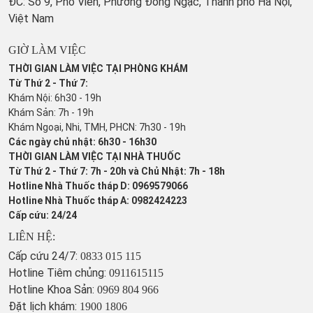
ĐC: Số 9, Phố Viên, Phường Đông Ngạc, Thành phố Hà Nội,
Việt Nam
GIỜ LÀM VIỆC
THỜI GIAN LÀM VIỆC TẠI PHÒNG KHÁM
Từ Thứ 2 - Thứ 7:
Khám Nội: 6h30 - 19h
Khám Sản: 7h - 19h
Khám Ngoại, Nhi, TMH, PHCN: 7h30 - 19h
Các ngày chủ nhật: 6h30 - 16h30
THỜI GIAN LÀM VIỆC TẠI NHÀ THUỐC
Từ Thứ 2 - Thứ 7: 7h - 20h và Chủ Nhật: 7h - 18h
Hotline Nhà Thuốc tháp D: 0969579066
Hotline Nhà Thuốc tháp A: 0982424223
Cấp cứu: 24/24
LIÊN HỆ:
Cấp cứu 24/7:
0833 015 115
Hotline Tiêm chủng:
0911615115
Hotline Khoa Sản:
0969 804 966
Đặt lịch khám:
1900 1806