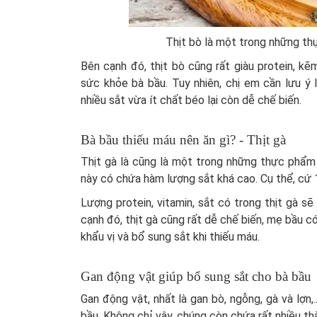
Thịt bò là một trong những t
Bên cạnh đó, thịt bò cũng rất giàu protein, k
sức khỏe bà bầu. Tuy nhiên, chị em cần lưu ý 
nhiều sắt vừa ít chất béo lại còn dễ chế biến.
Bà bầu thiếu máu nên ăn gì? - Thịt gà
Thịt gà là cũng là một trong những thực phẩm 
này có chứa hàm lượng sắt khá cao. Cụ thể, cứ 
Lượng protein, vitamin, sắt có trong thịt gà sẽ
cạnh đó, thịt gà cũng rất dễ chế biến, mẹ bầu c
khẩu vị và bổ sung sắt khi thiếu máu.
Gan động vật giúp bổ sung sắt cho bà bầu
Gan động vật, nhất là gan bò, ngỗng, gà và lợn
bầu. Không chỉ vậy, chúng còn chứa rất nhiều th