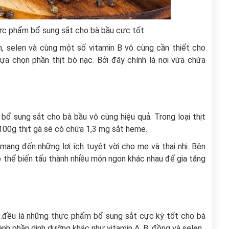
hực phẩm bổ sung sắt cho bà bầu cực tốt
ẽm, selen và cùng một số vitamin B vô cùng cần thiết cho
lựa chọn phần thịt bò nạc. Bởi đây chính là nơi vừa chứa
bổ sung sắt cho bà bầu vô cùng hiệu quả. Trong loại thịt
100g thịt gà sẽ có chứa 1,3 mg sắt heme.
 mang đến những lợi ích tuyệt vời cho mẹ và thai nhi. Bên
ó thể biến tấu thành nhiều món ngon khác nhau để gia tăng
,...đều là những thực phẩm bổ sung sắt cực kỳ tốt cho bà
ành phần dinh dưỡng khác như vitamin A, B, đồng và selen.