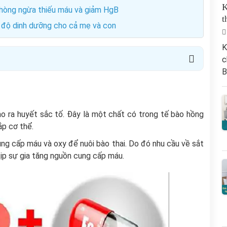
K
Phòng ngừa thiếu máu và giảm HgB
t
ế độ dinh dưỡng cho cả mẹ và con
K
c
B
o ra huyết sắc tố. Đây là một chất có trong tế bào hồng
p cơ thể.
ung cấp máu và oxy để nuôi bào thai. Do đó nhu cầu về sắt
kịp sự gia tăng nguồn cung cấp máu.