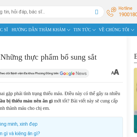
Hotline
190018
C SĨ
HƯỚNG DẪN THĂM KHÁM
TIN TỨC
VỀ CHÚNG TÔI
? Những thực phẩm bổ sung sắt
i gặp phải tình trạng thiếu máu. Điều này có thể gây ra nhiều
ầu bị thiếu máu nên ăn gì
mới tốt? Bài viết này sẽ cung cấp
ình thành máu cho chị em.
ng minh, xinh đẹp
 gì và kiêng ăn gì?