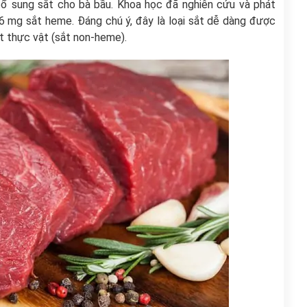
ổ sung sắt cho bà bầu. Khoa học đã nghiên cứu và phát
2,6 mg sắt heme. Đáng chú ý, đây là loại sắt dễ dàng được
ắt thực vật (sắt non-heme).