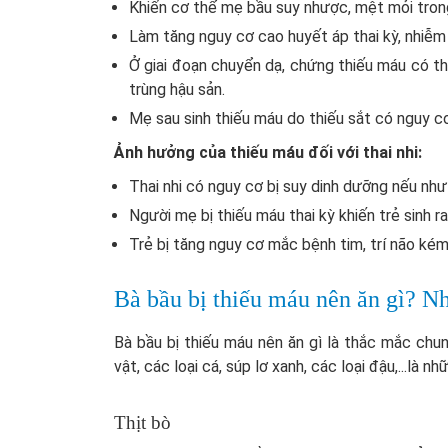
Khiến cơ thể mẹ bầu suy nhược, mệt mỏi trong
Làm tăng nguy cơ cao huyết áp thai kỳ, nhiễm t
Ở giai đoạn chuyển dạ, chứng thiếu máu có th
trùng hậu sản.
Mẹ sau sinh thiếu máu do thiếu sắt có nguy c
Ảnh hưởng của thiếu máu đối với thai nhi:
Thai nhi có nguy cơ bị suy dinh dưỡng nếu như
Người mẹ bị thiếu máu thai kỳ khiến trẻ sinh r
Trẻ bị tăng nguy cơ mắc bệnh tim, trí não kém 
Bà bầu bị thiếu máu nên ăn gì? N
Bà bầu bị thiếu máu nên ăn gì là thắc mắc chun
vật, các loại cá, súp lơ xanh, các loại đậu,...là n
Thịt bò