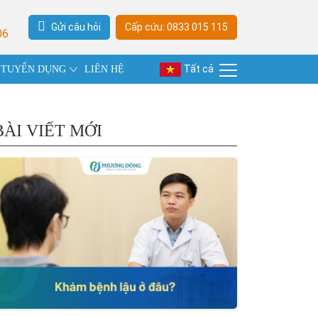
Gửi câu hỏi
Cấp cứu: 0833 015 115
06
Tất cả
TUYỂN DỤNG
LIÊN HỆ
BÀI VIẾT MỚI