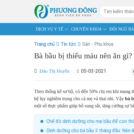
DỊCH VỤ Y TẾ
CHUYÊN KHOA
ĐỘI NGŨ BÁ
Trang chủ
Tin tức
Sản - Phụ khoa
Bà bầu bị thiếu máu nên ăn gì
05-03-2021
Đào Thị Huyền
Theo thống kê sơ bộ, có đến 50% chị em khi mang tha
hệ lụy nghiêm trọng cho cả mẹ và thai nhi. Vậy
bà b
một số thực phẩm giúp bổ sung sắt, tăng cường sự h
Chế độ dinh dưỡng cho mẹ bầu để con thô
Dinh dưỡng cho bà bầu 3 tháng đầu: Nên ăn