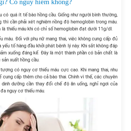
 gì? Có nguy hiểm không?
u có quá ít tế bào hồng cầu. Giống như người bình thường,
g thì cần phải xét nghiệm nồng độ hemoglobin trong máu.
là thiếu máu khi có chỉ số hemoglobin đạt dưới 11g/dl.
ếu máu. Đối với phụ nữ mang thai, việc không cung cấp đủ
à yếu tố hàng đầu khởi phát bệnh lý này. Khi sắt không đáp
giảm xuống đáng kể. Đây là một thành phần có bản chất là
c sản xuất hồng cầu.
 tượng có nguy cơ thiếu máu cực cao. Khi mang thai, nhu
ể cung cấp thêm cho cả bào thai. Chính vì thế, các chuyên
y dinh dưỡng cần thay đổi chế độ ăn uống, nghỉ ngơi của
 đa nguy cơ thiếu máu.