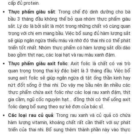
cấp đủ protein.
Thực phẩm giàu sắt
: Trong chế độ dinh dưỡng cho bà
bầu 3 tháng đầu không thể bỏ qua nhóm thực phẩm giàu
sắt. Lý do là bởi sắt là một trong những chất vô cùng quan
trọng với chị em mang bầu. Việc bổ sung đủ hàm lượng sắt
sẽ giúp ngăn ngừa thiếu máu và nhờ đó thai nhi có thể phát
triển tốt nhất. Nhóm thực phẩm có hàm lượng sắt dồi dào
bao gồm thịt nạc, các loại hạt và rau màu xanh đậm.
Thực phẩm giàu axit folic
: Axit folic là chất có vai trò
quan trọng trong thai kỳ đặc biệt là 3 tháng đầu. Việc bổ
sung axit folic sẽ giúp ngăn ngừa dị tật ống thần kinh hay
nứt đốt sống ở thai nhi. Do vậy mẹ bầu nên ăn nhiều các
thực phẩm chứa axit folic như các loại rau xanh đậm, thịt
gia cầm, ngũ cốc nguyên hạt… đồng thời có thể uống axit
folic dạng bổ sung theo sự kê đơn của bác sĩ.
Các loại rau củ quả
: Trong rau xanh và củ quả có chứa
hàm lượng vitamin, khoáng chất rất cần thiết với sự phát
triển của thai nhi. Bổ sung thêm thành phần này vào thực