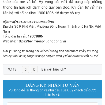
khỏe của mẹ và bé. Hy vọng bài viết đã cung cấp những
thông tin hữu ích dành cho quý bạn đọc. Khi cần tư vấn hãy
liên hệ tới số hotline 19001806 để được hỗ trợ.
BỆNH VIỆN ĐA KHOA PHƯƠNG ĐÔNG
Địa chỉ: Số 9, Phố Viên, Phường Đông Ngạc, Thành phố Hà Nội, Việt
Nam
Tổng đài tư vấn:
19001806
Website:
https://benhvienphuongdong.vn
Lưu ý:
Thông tin trong bài viết chỉ mang tính chất tham khảo, vui lòng
liên hệ với Bác sĩ, Dược sĩ hoặc chuyên viên y tế để được tư vấn cụ thể.
9,118
Bài viết hữu ích?
ĐĂNG KÝ NHẬN TƯ VẤN
Vui lòng để lại thông tin và nhu cầu của Quý khách để được
nhận tư vấn