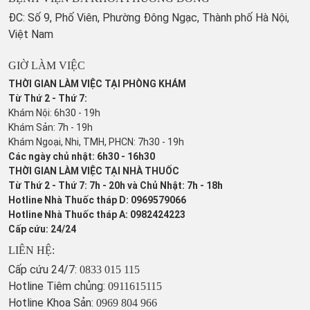
ĐC: Số 9, Phố Viên, Phường Đông Ngạc, Thành phố Hà Nội,
Việt Nam
GIỜ LÀM VIỆC
THỜI GIAN LÀM VIỆC TẠI PHÒNG KHÁM
Từ Thứ 2 - Thứ 7:
Khám Nội: 6h30 - 19h
Khám Sản: 7h - 19h
Khám Ngoại, Nhi, TMH, PHCN: 7h30 - 19h
Các ngày chủ nhật: 6h30 - 16h30
THỜI GIAN LÀM VIỆC TẠI NHÀ THUỐC
Từ Thứ 2 - Thứ 7: 7h - 20h và Chủ Nhật: 7h - 18h
Hotline Nhà Thuốc tháp D: 0969579066
Hotline Nhà Thuốc tháp A: 0982424223
Cấp cứu: 24/24
LIÊN HỆ:
Cấp cứu 24/7:
0833 015 115
Hotline Tiêm chủng:
0911615115
Hotline Khoa Sản:
0969 804 966