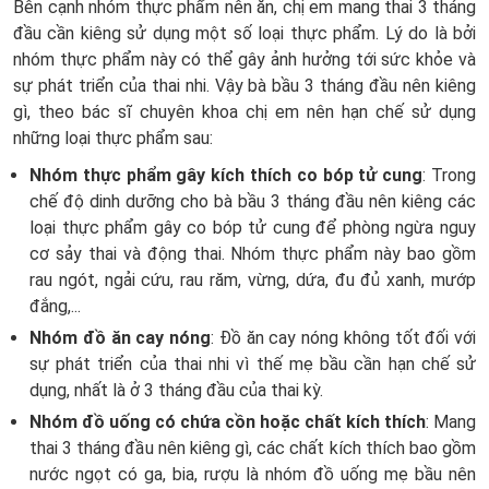
Bên cạnh nhóm thực phẩm nên ăn, chị em mang thai 3 tháng
đầu cần kiêng sử dụng một số loại thực phẩm. Lý do là bởi
nhóm thực phẩm này có thể gây ảnh hưởng tới sức khỏe và
sự phát triển của thai nhi. Vậy bà bầu 3 tháng đầu nên kiêng
gì, theo bác sĩ chuyên khoa chị em nên hạn chế sử dụng
những loại thực phẩm sau:
Nhóm thực phẩm gây kích thích co bóp tử cung
: Trong
chế độ dinh dưỡng cho bà bầu 3 tháng đầu nên kiêng các
loại thực phẩm gây co bóp tử cung để phòng ngừa nguy
cơ sảy thai và động thai. Nhóm thực phẩm này bao gồm
rau ngót, ngải cứu, rau răm, vừng, dứa, đu đủ xanh, mướp
đắng,...
Nhóm đồ ăn cay nóng
: Đồ ăn cay nóng không tốt đối với
sự phát triển của thai nhi vì thế mẹ bầu cần hạn chế sử
dụng, nhất là ở 3 tháng đầu của thai kỳ.
Nhóm đồ uống có chứa cồn hoặc chất kích thích
: Mang
thai 3 tháng đầu nên kiêng gì, các chất kích thích bao gồm
nước ngọt có ga, bia, rượu là nhóm đồ uống mẹ bầu nên