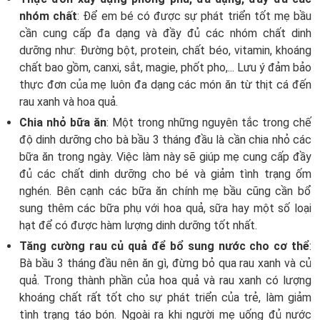
nhóm chất
: Để em bé có được sự phát triển tốt mẹ bầu
cần cung cấp đa dạng và đầy đủ các nhóm chất dinh
dưỡng như: Đường bột, protein, chất béo, vitamin, khoáng
chất bao gồm, canxi, sắt, magie, phốt pho,... Lưu ý đảm bảo
thực đơn của mẹ luôn đa dạng các món ăn từ thịt cá đến
rau xanh và hoa quả.
Chia nhỏ bữa ăn
: Một trong những nguyên tắc trong chế
độ dinh dưỡng cho bà bầu 3 tháng đầu là cần chia nhỏ các
bữa ăn trong ngày. Việc làm này sẽ giúp mẹ cung cấp đầy
đủ các chất dinh dưỡng cho bé và giảm tình trạng ốm
nghén. Bên cạnh các bữa ăn chính mẹ bầu cũng cần bổ
sung thêm các bữa phụ với hoa quả, sữa hay một số loại
hạt để có được hàm lượng dinh dưỡng tốt nhất.
Tăng cường rau củ quả để bổ sung nước cho cơ thể
:
Bà bầu 3 tháng đầu nên ăn gì, đừng bỏ qua rau xanh và củ
quả. Trong thành phần của hoa quả và rau xanh có lượng
khoáng chất rất tốt cho sự phát triển của trẻ, làm giảm
tình trạng táo bón. Ngoài ra khi người mẹ uống đủ nước