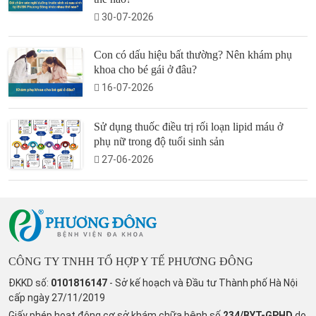
30-07-2026
Con có dấu hiệu bất thường? Nên khám phụ
khoa cho bé gái ở đâu?
16-07-2026
Sử dụng thuốc điều trị rối loạn lipid máu ở
phụ nữ trong độ tuổi sinh sản
27-06-2026
CÔNG TY TNHH TỔ HỢP Y TẾ PHƯƠNG ĐÔNG
ĐKKD số:
0101816147
- Sở kế hoạch và Đầu tư Thành phố Hà Nội
cấp ngày 27/11/2019
Giấy phép hoạt động cơ sở khám chữa bệnh số
234/BYT-GPHD
do