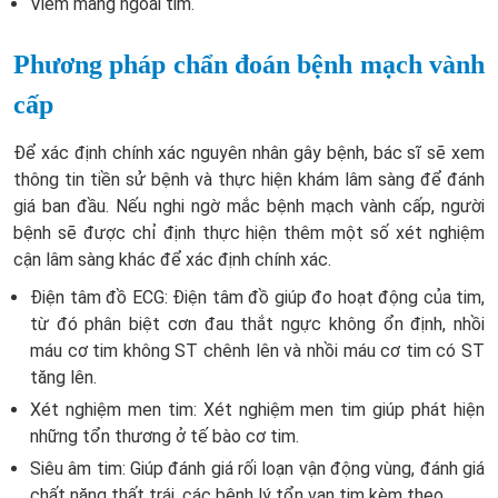
Viêm màng ngoài tim.
Phương pháp chẩn đoán bệnh mạch vành
cấp
Để xác định chính xác nguyên nhân gây bệnh, bác sĩ sẽ xem
thông tin tiền sử bệnh và thực hiện khám lâm sàng để đánh
giá ban đầu. Nếu nghi ngờ mắc bệnh mạch vành cấp, người
bệnh sẽ được chỉ định thực hiện thêm một số xét nghiệm
cận lâm sàng khác để xác định chính xác.
Điện tâm đồ ECG: Điện tâm đồ giúp đo hoạt động của tim,
từ đó phân biệt cơn đau thắt ngực không ổn định, nhồi
máu cơ tim không ST chênh lên và nhồi máu cơ tim có ST
tăng lên.
Xét nghiệm men tim: Xét nghiệm men tim giúp phát hiện
những tổn thương ở tế bào cơ tim.
Siêu âm tim: Giúp đánh giá rối loạn vận động vùng, đánh giá
chất năng thất trái, các bệnh lý tổn van tim kèm theo,...