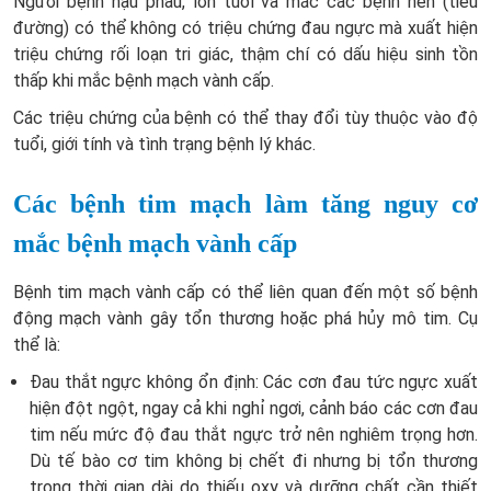
Người bệnh hậu phẫu, lớn tuổi và mắc các bệnh nền (tiểu
đường) có thể không có triệu chứng đau ngực mà xuất hiện
triệu chứng rối loạn tri giác, thậm chí có dấu hiệu sinh tồn
thấp khi mắc bệnh mạch vành cấp.
Các triệu chứng của bệnh có thể thay đổi tùy thuộc vào độ
tuổi, giới tính và tình trạng bệnh lý khác.
Các bệnh tim mạch làm tăng nguy cơ
mắc bệnh mạch vành cấp
Bệnh tim mạch vành cấp có thể liên quan đến một số bệnh
động mạch vành gây tổn thương hoặc phá hủy mô tim. Cụ
thể là:
Đau thắt ngực không ổn định: Các cơn đau tức ngực xuất
hiện đột ngột, ngay cả khi nghỉ ngơi, cảnh báo các cơn đau
tim nếu mức độ đau thắt ngực trở nên nghiêm trọng hơn.
Dù tế bào cơ tim không bị chết đi nhưng bị tổn thương
trong thời gian dài do thiếu oxy và dưỡng chất cần thiết