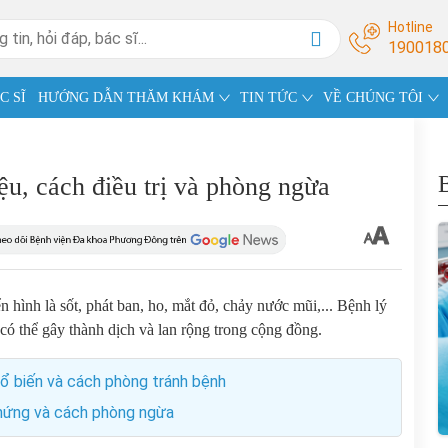
Hotline
190018
C SĨ
HƯỚNG DẪN THĂM KHÁM
TIN TỨC
VỀ CHÚNG TÔI
u, cách điều trị và phòng ngừa
n hình là sốt, phát ban, ho, mắt đỏ, chảy nước mũi,... Bệnh lý
, có thể gây thành dịch và lan rộng trong cộng đồng.
ổ biến và cách phòng tránh bệnh
 chứng và cách phòng ngừa