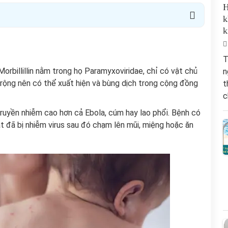
H
k
k
T
Morbillillin nằm trong họ Paramyxoviridae, chỉ có vật chủ
n
h rộng nên có thể xuất hiện và bùng dịch trong cộng đồng
t
c
ruyền nhiễm cao hơn cả Ebola, cúm hay lao phổi. Bệnh có
t đã bị nhiễm virus sau đó chạm lên mũi, miệng hoặc ăn