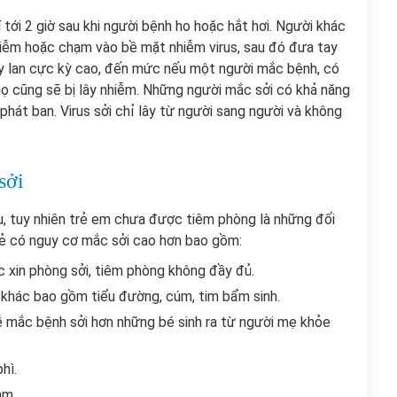
í tới 2 giờ sau khi người bệnh ho hoặc hắt hơi. Người khác
 nhiễm hoặc chạm vào bề mặt nhiễm virus, sau đó đưa tay
ây lan cực kỳ cao, đến mức nếu một người mắc bệnh, có
ọ cũng sẽ bị lây nhiễm. Những người mắc sởi có khả năng
phát ban. Virus sởi chỉ lây từ người sang người và không
sởi
au, tuy nhiên trẻ em chưa được tiêm phòng là những đối
rẻ có nguy cơ mắc sởi cao hơn bao gồm:
c xin phòng sởi, tiêm phòng không đầy đủ.
 khác bao gồm tiểu đường, cúm, tim bẩm sinh.
ễ mắc bệnh sởi hơn những bé sinh ra từ người mẹ khỏe
phì.
ảm.