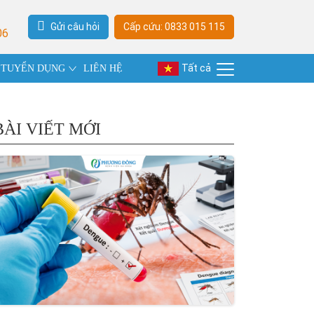
Gửi câu hỏi
Cấp cứu: 0833 015 115
06
Tất cả
TUYỂN DỤNG
LIÊN HỆ
BÀI VIẾT MỚI