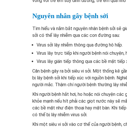
vong với trẻ em suy dinh dưỡng, trẻ em quá nhỏ
Nguyên nhân gây bệnh sởi
Tìm hiểu và nắm bắt nguyên nhân bệnh sởi sẽ gi
sởi có thể lây nhiễm qua các con đường sau:
Virus sởi lây nhiễm thông qua đường hô hấp.
Virus lây trực tiếp khi người bệnh nói chuyện, 
Virus lây gián tiếp thông qua các bề mặt tiếp
Căn bệnh gây ra bởi siêu vi sởi. Một thống kê 
bị lây bệnh sởi khi tiếp xúc với nguồn bệnh. Ngh
người mắc. Thậm chí người bệnh thường lây nhiễ
Khi người bệnh hắt hơi, ho hoặc nói chuyện các 
khỏe mạnh nếu hít phải các giọt nước này sẽ mắc
các bề mặt như điện thoại hay mặt bàn. Khi tiếp
có thể bị lây nhiễm virus sởi.
Khi một siêu vi sởi vào cơ thể của người bệnh, 