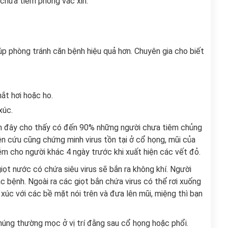
 chưa tiêm phòng vắc xin.
úp phòng tránh căn bệnh hiệu quả hơn. Chuyên gia cho biết
hắt hơi hoặc ho.
 xúc.
gần đây cho thấy có đến 90% những người chưa tiêm chủng
iên cứu cũng chứng minh virus tồn tại ở cổ họng, mũi của
m cho người khác 4 ngày trước khi xuất hiện các vết đỏ.
giọt nước có chứa siêu virus sẽ bắn ra không khí. Người
 bệnh. Ngoài ra các giọt bắn chứa virus có thể rơi xuống
 xúc với các bề mặt nói trên và đưa lên mũi, miệng thì bạn
chúng thường mọc ở vị trí đằng sau cổ họng hoặc phổi.