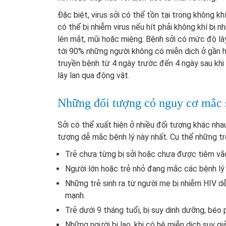
Đặc biệt, virus sởi có thể tồn tại trong không kh
có thể bị nhiễm virus nếu hít phải không khí bị
lên mắt, mũi hoặc miệng. Bệnh sởi có mức độ l
tới 90% những người không có miễn dịch ở gần h
truyền bệnh từ 4 ngày trước đến 4 ngày sau khi 
lây lan qua động vật.
Những đối tượng có nguy cơ mắc 
Sởi có thể xuất hiện ở nhiều đối tượng khác nh
tượng dễ mắc bệnh lý này nhất. Cụ thể những t
Trẻ chưa từng bị sởi hoặc chưa được tiêm vắ
Người lớn hoặc trẻ nhỏ đang mắc các bệnh lý
Những trẻ sinh ra từ người mẹ bị nhiễm HIV d
mạnh.
Trẻ dưới 9 tháng tuổi, bị suy dinh dưỡng, béo 
Những người bị lao, khi có hệ miễn dịch suy gi