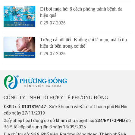
Đi bơi mùa hè: 6 cách phòng tránh bệnh da
hiệu quả
29-07-2026
Trứng cá nội tiết: Không chỉ là mụn, mà là tín
hiệu từ bên trong cơ thể
29-07-2026
CÔNG TY TNHH TỔ HỢP Y TẾ PHƯƠNG ĐÔNG
ĐKKD số:
0101816147
- Sở kế hoạch và Đầu tư Thành phố Hà Nội
cấp ngày 27/11/2019
Giấy phép hoạt động cơ sở khám chữa bệnh số
234/BYT-GPHD
do
Bộ Y tế cấp bổ sung lần 3 ngày 18/09/2025
Địa chỉ trụ sở: Số 9, Phố Viên, Phường Đông Ngạc, Thành phố Hà