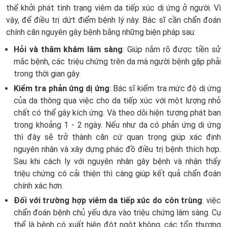
thể khởi phát tình trạng viêm da tiếp xúc dị ứng ở người. Vì
vậy, để điều trị dứt điểm bệnh lý này. Bác sĩ cần chẩn đoán
chính căn nguyên gây bệnh bằng những biện pháp sau:
Hỏi và thăm khám lâm sàng
: Giúp nắm rõ được tiền sử
mắc bệnh, các triệu chứng trên da mà người bệnh gặp phải
trong thời gian gây.
Kiểm tra phản ứng dị ứng
: Bác sĩ kiểm tra mức độ dị ứng
của da thông qua việc cho da tiếp xúc với một lượng nhỏ
chất có thể gây kích ứng. Và theo dõi hiện tượng phát ban
trong khoảng 1 - 2 ngày. Nếu như da có phản ứng dị ứng
thì đây sẽ trở thành căn cứ quan trọng giúp xác định
nguyên nhân và xây dựng phác đồ điều trị bệnh thích hợp.
Sau khi cách ly với nguyên nhân gây bệnh và nhận thấy
triệu chứng có cải thiện thì càng giúp kết quả chẩn đoán
chính xác hơn.
Đối với trường hợp viêm da tiếp xúc do côn trùng
: việc
chẩn đoán bệnh chủ yếu dựa vào triệu chứng lâm sàng. Cụ
thể là bệnh có xuất hiện đột ngột không, các tổn thương