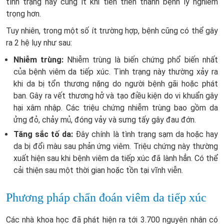
tình trạng này cũng ít khi tiến triển thành bệnh lý nghiêm
trọng hơn.
Tuy nhiên, trong một số ít trường hợp, bệnh cũng có thể gây
ra 2 hệ lụy như sau:
Nhiễm trùng:
Nhiễm trùng là biến chứng phổ biến nhất
của bệnh viêm da tiếp xúc. Tình trạng này thường xảy ra
khi da bị tổn thương nặng do người bệnh gãi hoặc phát
ban. Gây ra vết thương hở và tạo điều kiện do vi khuẩn gây
hại xâm nhập. Các triệu chứng nhiễm trùng bao gồm da
ửng đỏ, chảy mủ, đóng vảy và sưng tấy gây đau đớn.
Tăng sắc tố da:
Đây chính là tình trạng sạm da hoặc hay
da bị đổi màu sau phản ứng viêm. Triệu chứng này thường
xuất hiện sau khi bệnh viêm da tiếp xúc đã lành hẳn. Có thể
cải thiện sau một thời gian hoặc tồn tại vĩnh viễn.
Phương pháp chẩn đoán viêm da tiếp xúc
Các nhà khoa học đã phát hiện ra tới 3.700 nguyên nhân có