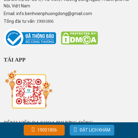
Nội, Việt Nam
Email:
info.benhvienphuongdong@gmail.com
Tổng đài tư vấn:
19001806
TẢI APP
BỆNH VIỆN ĐA KHOA PHƯƠNG ĐÔNG
19001806
ĐẶT LỊCH KHÁM
ĐC: Số 9, Phố Viên, Phường Đông Ngạc, Thành phố Hà Nội,