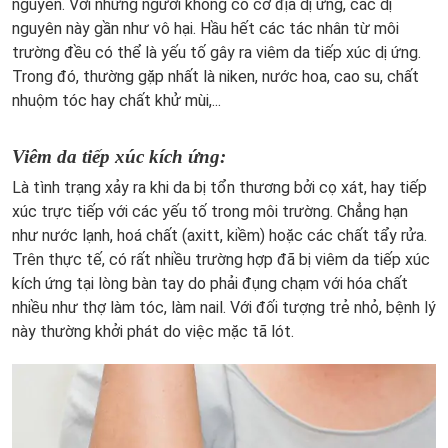
nguyên. Với những người không có cơ địa dị ứng, các dị
nguyên này gần như vô hại. Hầu hết các tác nhân từ môi
trường đều có thể là yếu tố gây ra viêm da tiếp xúc dị ứng.
Trong đó, thường gặp nhất là niken, nước hoa, cao su, chất
nhuộm tóc hay chất khử mùi,...
Viêm da tiếp xúc kích ứng:
Là tình trạng xảy ra khi da bị tổn thương bởi cọ xát, hay tiếp
xúc trực tiếp với các yếu tố trong môi trường. Chẳng hạn
như nước lạnh, hoá chất (axitt, kiềm) hoặc các chất tẩy rửa.
Trên thực tế, có rất nhiều trường hợp đã bị viêm da tiếp xúc
kích ứng tại lòng bàn tay do phải đụng chạm với hóa chất
nhiều như thợ làm tóc, làm nail. Với đối tượng trẻ nhỏ, bệnh lý
này thường khởi phát do việc mặc tã lót.