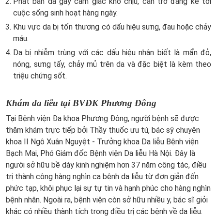
Phát ban da gây cảm giác khó chịu, cản trở đáng kể tới
cuộc sống sinh hoạt hàng ngày.
Khu vực da bị tổn thương có dấu hiệu sưng, đau hoặc chảy
máu.
Da bị nhiễm trùng với các dấu hiệu nhận biết là mẩn đỏ,
nóng, sưng tấy, chảy mủ trên da và đặc biệt là kèm theo
triệu chứng sốt.
Khám da liễu tại BVĐK Phương Đông
Tại Bệnh viện Đa khoa Phương Đông, người bệnh sẽ được
thăm khám trực tiếp bởi Thầy thuốc ưu tú, bác sỹ chuyên
khoa II Ngô Xuân Nguyệt - Trưởng khoa Da liễu Bệnh viện
Bạch Mai, Phó Giám đốc Bệnh viện Da liễu Hà Nội. Đây là
người sở hữu bề dày kinh nghiệm hơn 37 năm công tác, điều
trị thành công hàng nghìn ca bệnh da liễu từ đơn giản đến
phức tạp, khôi phục lại sự tự tin và hạnh phúc cho hàng nghìn
bệnh nhân. Ngoài ra, bệnh viện còn sở hữu nhiều y, bác sĩ giỏi
khác có nhiều thành tích trong điều trị các bệnh về da liễu.