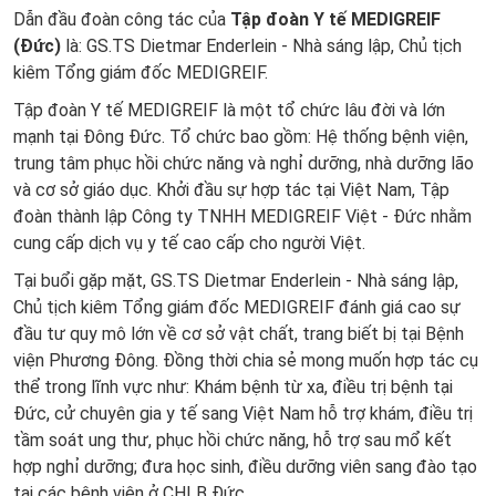
Dẫn đầu đoàn công tác của
Tập đoàn Y tế MEDIGREIF
(Đức)
là: GS.TS Dietmar Enderlein - Nhà sáng lập, Chủ tịch
kiêm Tổng giám đốc MEDIGREIF.
Tập đoàn Y tế MEDIGREIF là một tổ chức lâu đời và lớn
mạnh tại Đông Đức. Tổ chức bao gồm: Hệ thống bệnh viện,
trung tâm phục hồi chức năng và nghỉ dưỡng, nhà dưỡng lão
và cơ sở giáo dục. Khởi đầu sự hợp tác tại Việt Nam, Tập
đoàn thành lập Công ty TNHH MEDIGREIF Việt - Đức nhằm
cung cấp dịch vụ y tế cao cấp cho người Việt.
Tại buổi gặp mặt, GS.TS Dietmar Enderlein - Nhà sáng lập,
Chủ tịch kiêm Tổng giám đốc MEDIGREIF đánh giá cao sự
đầu tư quy mô lớn về cơ sở vật chất, trang biết bị tại Bệnh
viện Phương Đông. Đồng thời chia sẻ mong muốn hợp tác cụ
thể trong lĩnh vực như: Khám bệnh từ xa, điều trị bệnh tại
Đức, cử chuyên gia y tế sang Việt Nam hỗ trợ khám, điều trị
tầm soát ung thư, phục hồi chức năng, hỗ trợ sau mổ kết
hợp nghỉ dưỡng; đưa học sinh, điều dưỡng viên sang đào tạo
tại các bệnh viện ở CHLB Đức.