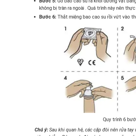
Bước 5:
Gỡ bao cao su ra khỏi dương vật bằng
không bị tràn ra ngoài . Quá trình này nên thự
Bước 6:
Thắt miệng bao cao su rồi vứt vào th
Quy trình 6 bư
Chú ý:
Sau khi quan hệ, các cặp đôi nên rửa tay