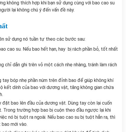
ờng không thích hợp khi bạn sử dụng cùng với bao cao su
 người lại không chú ý đến vấn đề này.
hất
nên sử dụng nó tuần tự theo các bước sau:
ao cao su. Nếu bao hết hạn, hay bị rách phần bỏ, tốt nhất
 chỉ dẫn ghi trên vỏ một cách nhẹ nhàng, tránh làm rách
 tay bóp nhẹ phần núm trên đỉnh bao để giúp không khí
độ kết dính của bao với dương vật, tăng không gian chứa
h.
 đặt bao lên đầu của dương vật. Dùng tay còn lại cuốn
. Trong trường hợp bao bị cuộn theo đầu ngược lại khi
iệc nó bị tuột ra ngoài. Nếu bao cao su bị tuột hẳn ra, thì
 bao mới vào.