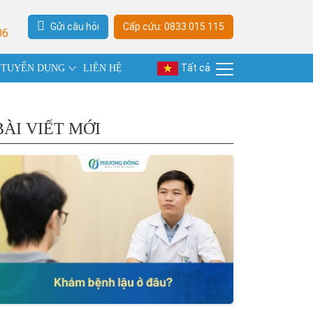
Gửi câu hỏi
Cấp cứu: 0833 015 115
06
Tất cả
TUYỂN DỤNG
LIÊN HỆ
BÀI VIẾT MỚI