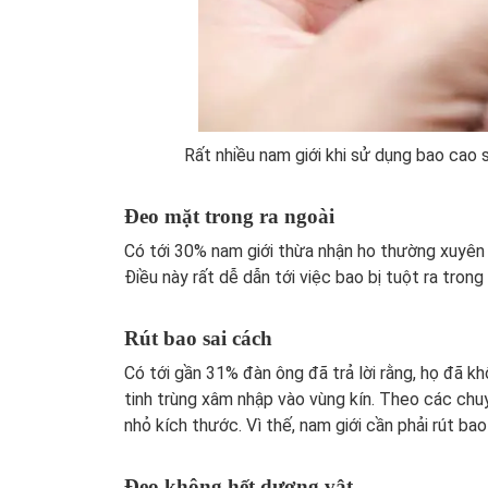
Rất nhiều nam giới khi sử dụng bao cao
Đeo mặt trong ra ngoài
Có tới 30% nam giới thừa nhận ho thường xuyên 
Điều này rất dễ dẫn tới việc bao bị tuột ra trong 
Rút bao sai cách
Có tới gần 31% đàn ông đã trả lời rằng, họ đã kh
tinh trùng xâm nhập vào vùng kín. Theo các chuy
nhỏ kích thước. Vì thế, nam giới cần phải rút bao
Đeo không hết dương vật