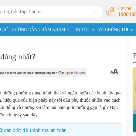
Hotline
190018
C SĨ
HƯỚNG DẪN THĂM KHÁM
TIN TỨC
VỀ CHÚNG TÔI
 đúng nhất?
ng những phương pháp tránh thai và ngăn ngừa các bệnh lây qua
, hiệu quả của biện pháp này tới đâu phụ thuộc nhiều vào cách
mới đúng và những sai lầm mà nam giới thường gặp là gì? Bạn
ữu ích ngay sau đây.
ữ cần biết để tránh thai an toàn