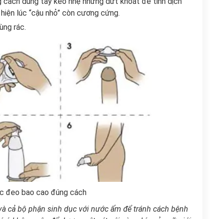
 cách dùng tay kéo nhẹ nhưng dứt khoát để tinh dịch
c hiện lúc “cậu nhỏ” còn cương cứng.
ùng rác.
ớc đeo bao cao đúng cách
 và cả bộ phận sinh dục với nước ấm để tránh cách bệnh