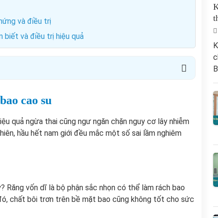
K
t
hứng và điều trị
biết và điều trị hiệu quả
K
c
B
 bao cao su
iệu quả ngừa thai cũng ngư ngăn chặn nguy cơ lây nhiễm
nhiên, hầu hết nam giới đều mắc một số sai lầm nghiêm
ay? Răng vốn dĩ là bộ phận sắc nhọn có thể làm rách bao
đó, chất bôi trơn trên bề mặt bao cũng không tốt cho sức