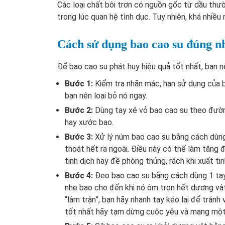
Các loại chất bôi trơn có nguồn gốc từ dầu thư
trong lúc quan hệ tình dục. Tuy nhiên, khá nhiều
Cách sử dụng bao cao su đúng n
Để bao cao su phát huy hiệu quả tốt nhất, bạn 
Bước 1:
Kiểm tra nhãn mác, hạn sử dụng của b
bạn nên loại bỏ nó ngay.
Bước 2:
Dùng tay xé vỏ bao cao su theo đường
hay xước bao.
Bước 3:
Xử lý núm bao cao su bằng cách dùng
thoát hết ra ngoài. Điều này có thể làm tăng 
tinh dịch hay đề phòng thủng, rách khi xuất tin
Bước 4:
Đeo bao cao su bằng cách dùng 1 tay
nhẹ bao cho đến khi nó ôm trọn hết dương vật
“lâm trận”, bạn hãy nhanh tay kéo lại để tránh v
tốt nhất hãy tạm dừng cuộc yêu và mang một