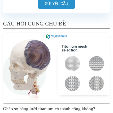
GỬI YÊU CẦU
CÂU HỎI CÙNG CHỦ ĐỀ
Ghép sọ bằng lưới titanium có thành công không?