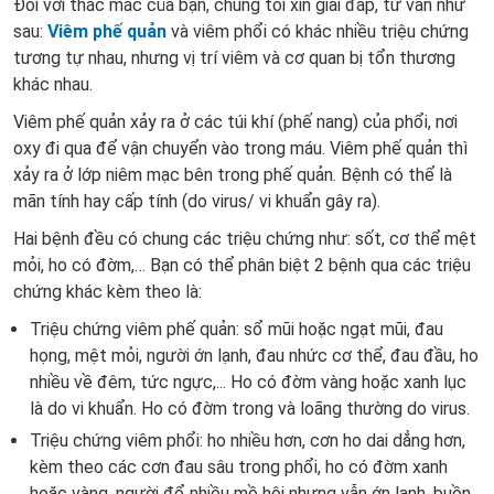
Đối với thắc mắc của bạn, chúng tôi xin giải đáp, tư vấn như
sau:
Viêm phế quản
và viêm phổi có khác nhiều triệu chứng
tương tự nhau, nhưng vị trí viêm và cơ quan bị tổn thương
khác nhau.
Viêm phế quản xảy ra ở các túi khí (phế nang) của phổi, nơi
oxy đi qua để vận chuyển vào trong máu. Viêm phế quản thì
xảy ra ở lớp niêm mạc bên trong phế quản. Bệnh có thể là
mãn tính hay cấp tính (do virus/ vi khuẩn gây ra).
Hai bệnh đều có chung các triệu chứng như: sốt, cơ thể mệt
mỏi, ho có đờm,… Bạn có thể phân biệt 2 bệnh qua các triệu
chứng khác kèm theo là:
Triệu chứng viêm phế quản: sổ mũi hoặc ngạt mũi, đau
họng, mệt mỏi, người ớn lạnh, đau nhức cơ thể, đau đầu, ho
nhiều về đêm, tức ngực,... Ho có đờm vàng hoặc xanh lục
là do vi khuẩn. Ho có đờm trong và loãng thường do virus.
Triệu chứng viêm phổi: ho nhiều hơn, cơn ho dai dẳng hơn,
kèm theo các cơn đau sâu trong phổi, ho có đờm xanh
hoặc vàng, người đổ nhiều mồ hôi nhưng vẫn ớn lạnh, buồn