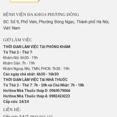
BỆNH VIỆN ĐA KHOA PHƯƠNG ĐÔNG
ĐC: Số 9, Phố Viên, Phường Đông Ngạc, Thành phố Hà Nội,
Việt Nam
GIỜ LÀM VIỆC
THỜI GIAN LÀM VIỆC TẠI PHÒNG KHÁM
Từ Thứ 2 - Thứ 7:
Khám Nội: 6h30 - 19h
Khám Sản: 7h - 19h
Khám Ngoại, Nhi, TMH, PHCN: 7h30 - 19h
Các ngày chủ nhật: 6h30 - 16h30
THỜI GIAN LÀM VIỆC TẠI NHÀ THUỐC
Từ Thứ 2 - Thứ 7: 7h - 20h và Chủ Nhật: 7h - 18h
Hotline Nhà Thuốc tháp D: 0969579066
Hotline Nhà Thuốc tháp A: 0982424223
Cấp cứu: 24/24
LIÊN HỆ:
Cấp cứu 24/7:
0833 015 115