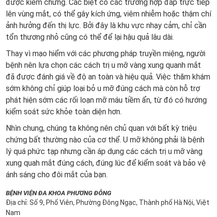
được kiểm chứng. Các biệt có các trường hợp đắp trực tiếp
lên vùng mắt, có thể gây kích ứng, viêm nhiễm hoặc thậm chí
ảnh hưởng đến thị lực. Bởi đây là khu vực nhạy cảm, chỉ cần
tổn thương nhỏ cũng có thể để lại hậu quả lâu dài.
Thay vì mạo hiểm với các phương pháp truyền miệng, người
bệnh nên lựa chọn các cách trị u mỡ vàng xung quanh mắt
đã được đánh giá về độ an toàn và hiệu quả. Việc thăm khám
sớm không chỉ giúp loại bỏ u mỡ đúng cách mà còn hỗ trợ
phát hiện sớm các rối loạn mỡ máu tiềm ẩn, từ đó có hướng
kiểm soát sức khỏe toàn diện hơn.
Nhìn chung, chúng ta không nên chủ quan với bất kỳ triệu
chứng bất thường nào của cơ thể. U mỡ không phải là bệnh
lý quá phức tạp nhưng cần áp dụng các cách trị u mỡ vàng
xung quah mắt đúng cách, đúng lúc để kiểm soát và bảo vệ
ánh sáng cho đôi mắt của bạn.
BỆNH VIỆN ĐA KHOA PHƯƠNG ĐÔNG
Địa chỉ: Số 9, Phố Viên, Phường Đông Ngạc, Thành phố Hà Nội, Việt
Nam