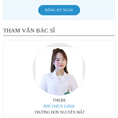
ĐĂNG KÝ NGAY
THAM VẤN BÁC SĨ
THS.BS
PHÍ THÙY LINH
TRƯỞNG ĐƠN NGUYÊN MẮT