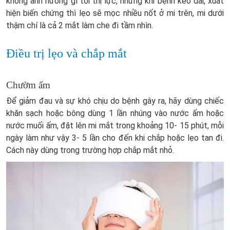
không ảnh hưởng gì tới thị lực, nhưng khi bệnh kéo dài, xuất
hiện biến chứng thì lẹo sẽ mọc nhiều nốt ở mi trên, mi dưới
thậm chí là cả 2 mắt làm che đi tầm nhìn.
Điều trị lẹo và chắp mắt
Chườm ấm
Để giảm đau và sự khó chịu do bệnh gây ra, hãy dùng chiếc
khăn sạch hoặc bông dùng 1 lần nhúng vào nước ấm hoặc
nước muối ấm, đặt lên mi mắt trong khoảng 10- 15 phút, mỗi
ngày làm như vậy 3- 5 lần cho đến khi chắp hoặc lẹo tan đi.
Cách này dùng trong trường hợp chắp mắt nhỏ.