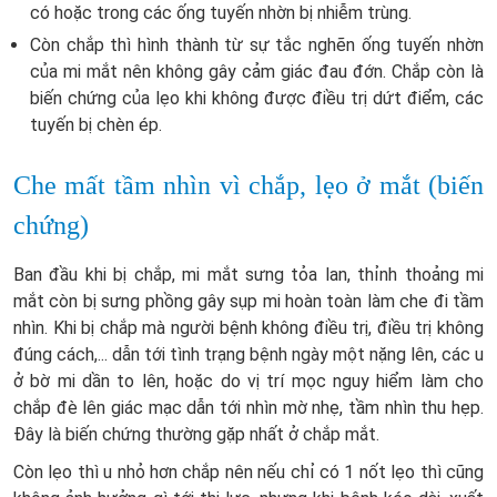
có hoặc trong các ống tuyến nhờn bị nhiễm trùng.
Còn chắp thì hình thành từ sự tắc nghẽn ống tuyến nhờn
của mi mắt nên không gây cảm giác đau đớn. Chắp còn là
biến chứng của lẹo khi không được điều trị dứt điểm, các
tuyến bị chèn ép.
Che mất tầm nhìn vì chắp, lẹo ở mắt (biến
chứng)
Ban đầu khi bị chắp, mi mắt sưng tỏa lan, thỉnh thoảng mi
mắt còn bị sưng phồng gây sụp mi hoàn toàn làm che đi tầm
nhìn. Khi bị chắp mà người bệnh không điều trị, điều trị không
đúng cách,... dẫn tới tình trạng bệnh ngày một nặng lên, các u
ở bờ mi dần to lên, hoặc do vị trí mọc nguy hiểm làm cho
chắp đè lên giác mạc dẫn tới nhìn mờ nhẹ, tầm nhìn thu hẹp.
Đây là biến chứng thường gặp nhất ở chắp mắt.
Còn lẹo thì u nhỏ hơn chắp nên nếu chỉ có 1 nốt lẹo thì cũng