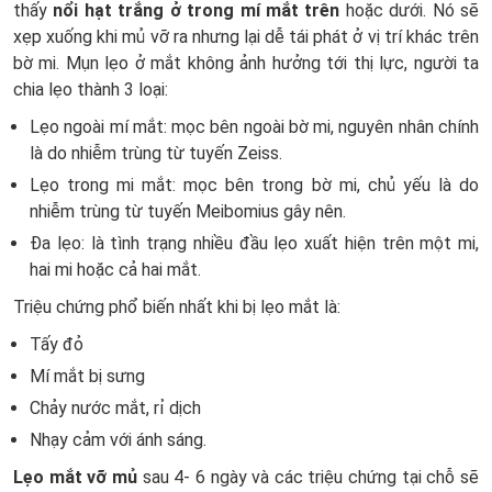
thấy
nổi hạt trắng ở trong mí mắt trên
hoặc dưới. Nó sẽ
xẹp xuống khi mủ vỡ ra nhưng lại dễ tái phát ở vị trí khác trên
bờ mi. Mụn lẹo ở mắt không ảnh hưởng tới thị lực, người ta
chia lẹo thành 3 loại:
Lẹo ngoài mí mắt: mọc bên ngoài bờ mi, nguyên nhân chính
là do nhiễm trùng từ tuyến Zeiss.
Lẹo trong mi mắt: mọc bên trong bờ mi, chủ yếu là do
nhiễm trùng từ tuyến Meibomius gây nên.
Đa lẹo: là tình trạng nhiều đầu lẹo xuất hiện trên một mi,
hai mi hoặc cả hai mắt.
Triệu chứng phổ biến nhất khi bị lẹo mắt là:
Tấy đỏ
Mí mắt bị sưng
Chảy nước mắt, rỉ dịch
Nhạy cảm với ánh sáng.
Lẹo mắt vỡ mủ
sau 4- 6 ngày và các triệu chứng tại chỗ sẽ