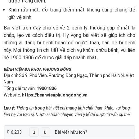
được trang điểm.
Khăn rửa mặt, đồ trang điểm mắt không dùng chung để
giữ vệ sinh.
Bài viết trên đây chia sẻ về 2 bệnh lý thường gặp ở mắt là
chắp, lẹo và cách điều trị. Hy vọng bài viết sẽ giúp ích cho
những ai đang bị bệnh hoặc có người thân, bạn bè bị bệnh
này. Mọi thông tin chi tiết về dịch vụ khám chữa bệnh, vui liên
hệ 1900 1806 để được giải đáp nhanh nhất.
BỆNH VIỆN ĐA KHOA PHƯƠNG ĐÔNG
Địa chỉ: Số 9, Phố Viên, Phường Đông Ngạc, Thành phố Hà Nội, Việt
Nam
Tổng đài tư vấn:
19001806
Website:
https://benhvienphuongdong.vn
Lưu ý:
Thông tin trong bài viết chỉ mang tính chất tham khảo, vui lòng
liên hệ với Bác sĩ, Dược sĩ hoặc chuyên viên y tế để được tư vấn cụ thể.
6,233
Bài viết hữu ích?