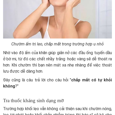
Chườm ấm trị lẹo, chắp mắt trong trường hợp u nhỏ
Nhờ vào độ ấm của khăn giúp giãn nở các đầu ống tuyến dầu
ở bờ mi, từ đó các chất nhầy trắng hoặc vàng sẽ dễ thoát ra
hơn. Khi chườm thì bạn nên mát xa nhẹ nhàng để việc thoát
lưu được dễ dàng hơn.
Đây cũng là câu trả lời cho câu hỏi "
chắp mắt có tự khỏi
không
?"
Tra thuốc kháng sinh dạng mỡ
Trường hợp khối lẹo vẫn không cải thiện sau khi chườm nóng,
lẹo tái phát hoặc khối chắp nhiễm trùng thì bác sĩ sẽ kê cho