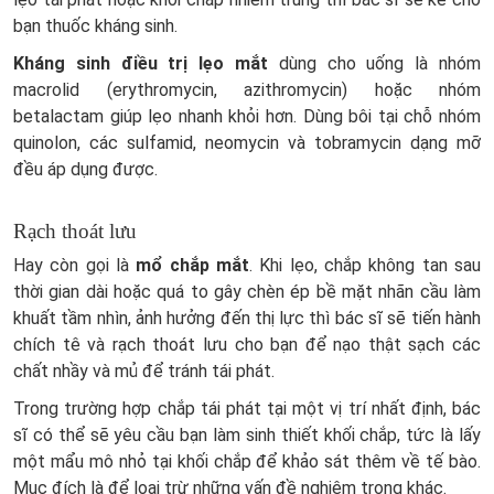
bạn thuốc kháng sinh.
Kháng sinh điều trị lẹo mắt
dùng cho uống là nhóm
macrolid (erythromycin, azithromycin) hoặc nhóm
betalactam giúp lẹo nhanh khỏi hơn. Dùng bôi tại chỗ nhóm
quinolon, các sulfamid, neomycin và tobramycin dạng mỡ
đều áp dụng được.
Rạch thoát lưu
Hay còn gọi là
mổ chắp mắt
. Khi lẹo, chắp không tan sau
thời gian dài hoặc quá to gây chèn ép bề mặt nhãn cầu làm
khuất tầm nhìn, ảnh hưởng đến thị lực thì bác sĩ sẽ tiến hành
chích tê và rạch thoát lưu cho bạn để nạo thật sạch các
chất nhầy và mủ để tránh tái phát.
Trong trường hợp chắp tái phát tại một vị trí nhất định, bác
sĩ có thể sẽ yêu cầu bạn làm sinh thiết khối chắp, tức là lấy
một mẩu mô nhỏ tại khối chắp để khảo sát thêm về tế bào.
Mục đích là để loại trừ những vấn đề nghiêm trọng khác.