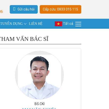
Gửi câu hỏi
Cấp cứu: 0833 015 115
06
Tất cả
TUYỂN DỤNG
LIÊN HỆ
THAM VẤN BÁC SĨ
BS.CKI