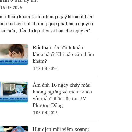
hám ở đâu uy tín?
16-07-2026
iệc thăm khám tai mũi họng ngay khi xuất hiện
ác dấu hiệu bất thường giúp phát hiện nguyên
hân sớm, điều trị kịp thời và hạn chế nguy cơ...
Rối loạn tiền đình khám
khoa nào? Khi nào cần thăm
khám?
13-04-2026
Ám ảnh 16 ngày chảy máu
không ngừng và màn "khóa
vòi máu" thần tốc tại BV
Phương Đông
06-04-2026
Hút dịch mũi viêm xoang: