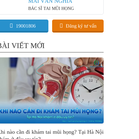
MAI VĂN NGHĨA
BÁC SĨ TAI MŨI HỌNG
19001806
Đăng ký tư vấn
BÀI VIẾT MỚI
hi nào cần đi khám tai mũi họng? Tại Hà Nội