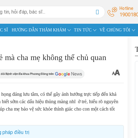
Hotline
190018
C SĨ
HƯỚNG DẪN THĂM KHÁM
TIN TỨC
VỀ CHÚNG TÔI
rẻ mà cha mẹ không thể chủ quan
 họng đáng lưu tâm, có thể gây ảnh hưởng trực tiếp đến khả
n biết sớm các dấu hiệu thủng màng nhĩ ở trẻ, hiểu rõ nguyên
iúp cha mẹ bảo vệ sức khỏe thính giác cho con một cách tốt
pháp điều trị