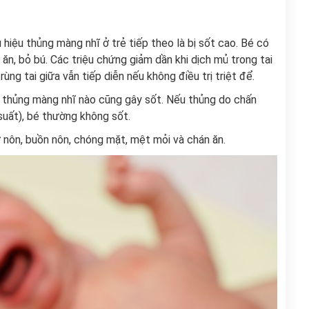
 hiệu thủng màng nhĩ ở trẻ tiếp theo là bị sốt cao. Bé có
ăn, bỏ bú. Các triệu chứng giảm dần khi dịch mủ trong tai
ùng tai giữa vẫn tiếp diễn nếu không điều trị triệt để.
ợp thủng màng nhĩ nào cũng gây sốt. Nếu thủng do chấn
suất), bé thường không sốt.
ư nôn, buồn nôn, chóng mặt, mệt mỏi và chán ăn.