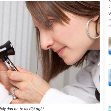
k
V
c
n
hấy đau nhức tai đột ngột