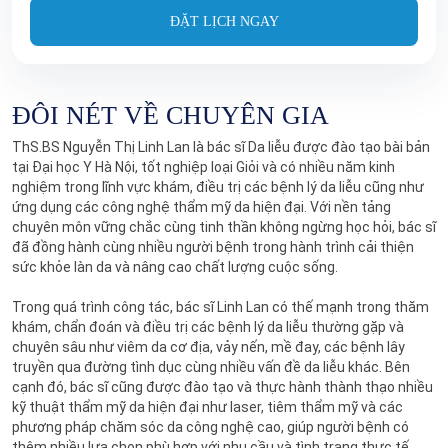
ĐẶT LỊCH NGAY
ĐÔI NÉT VỀ CHUYÊN GIA
ThS.BS Nguyễn Thị Linh Lan là bác sĩ Da liễu được đào tạo bài bản
tại Đại học Y Hà Nội, tốt nghiệp loại Giỏi và có nhiều năm kinh
nghiệm trong lĩnh vực khám, điều trị các bệnh lý da liễu cũng như
ứng dụng các công nghệ thẩm mỹ da hiện đại. Với nền tảng
chuyên môn vững chắc cùng tinh thần không ngừng học hỏi, bác sĩ
đã đồng hành cùng nhiều người bệnh trong hành trình cải thiện
sức khỏe làn da và nâng cao chất lượng cuộc sống.
Trong quá trình công tác, bác sĩ Linh Lan có thế mạnh trong thăm
khám, chẩn đoán và điều trị các bệnh lý da liễu thường gặp và
chuyên sâu như viêm da cơ địa, vảy nến, mề đay, các bệnh lây
truyền qua đường tình dục cùng nhiều vấn đề da liễu khác. Bên
cạnh đó, bác sĩ cũng được đào tạo và thực hành thành thạo nhiều
kỹ thuật thẩm mỹ da hiện đại như laser, tiêm thẩm mỹ và các
phương pháp chăm sóc da công nghệ cao, giúp người bệnh có
thêm nhiều lựa chọn phù hợp với nhu cầu và tình trạng thực tế.