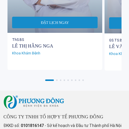
ĐẶT LỊCH NGAY
ThS.BS
GS.TS.BS C
LÊ THỊ HẰNG NGA
LÊ VĂN 
Khoa Khám Bệnh
Khoa Khám
CÔNG TY TNHH TỔ HỢP Y TẾ PHƯƠNG ĐÔNG
ĐKKD số:
0101816147
- Sở kế hoạch và Đầu tư Thành phố Hà Nội