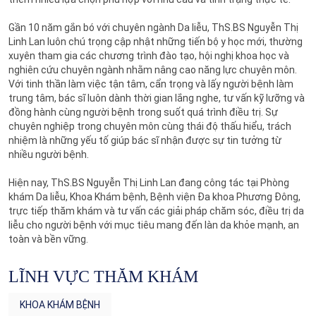
Gần 10 năm gắn bó với chuyên ngành Da liễu, ThS.BS Nguyễn Thị
Linh Lan luôn chú trọng cập nhật những tiến bộ y học mới, thường
xuyên tham gia các chương trình đào tạo, hội nghị khoa học và
nghiên cứu chuyên ngành nhằm nâng cao năng lực chuyên môn.
Với tinh thần làm việc tận tâm, cẩn trọng và lấy người bệnh làm
trung tâm, bác sĩ luôn dành thời gian lắng nghe, tư vấn kỹ lưỡng và
đồng hành cùng người bệnh trong suốt quá trình điều trị. Sự
chuyên nghiệp trong chuyên môn cùng thái độ thấu hiểu, trách
nhiệm là những yếu tố giúp bác sĩ nhận được sự tin tưởng từ
nhiều người bệnh.
Hiện nay, ThS.BS Nguyễn Thị Linh Lan đang công tác tại Phòng
khám Da liễu, Khoa Khám bệnh, Bệnh viện Đa khoa Phương Đông,
trực tiếp thăm khám và tư vấn các giải pháp chăm sóc, điều trị da
liễu cho người bệnh với mục tiêu mang đến làn da khỏe mạnh, an
toàn và bền vững.
LĨNH VỰC THĂM KHÁM
KHOA KHÁM BỆNH